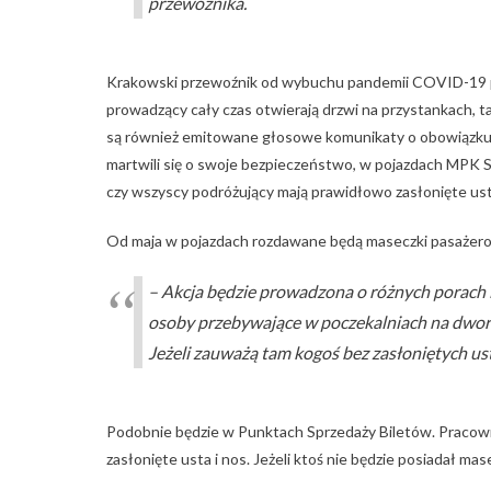
przewoźnika.
Krakowski przewoźnik od wybuchu pandemii COVID-19 pr
prowadzący cały czas otwierają drzwi na przystankach, 
są również emitowane głosowe komunikaty o obowiązku z
martwili się o swoje bezpieczeństwo, w pojazdach MPK S
czy wszyscy podróżujący mają prawidłowo zasłonięte usta
Od maja w pojazdach rozdawane będą maseczki pasażerom
– Akcja będzie prowadzona o różnych porach i
osoby przebywające w poczekalniach na dwor
Jeżeli zauważą tam kogoś bez zasłoniętych ust 
Podobnie będzie w Punktach Sprzedaży Biletów. Pracown
zasłonięte usta i nos. Jeżeli ktoś nie będzie posiadał mas