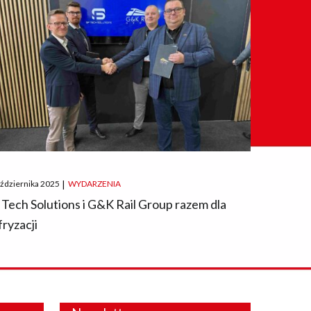
ted
aździernika 2025
|
WYDARZENIA
 Tech Solutions i G&K Rail Group razem dla
fryzacji