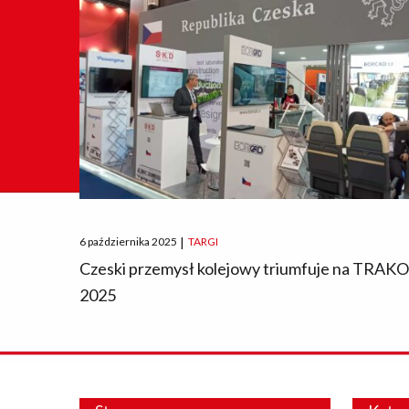
Posted
6 października 2025
|
TARGI
on
Czeski przemysł kolejowy triumfuje na TRAK
2025