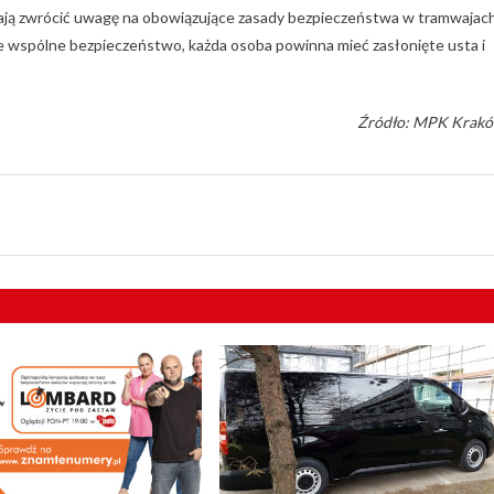
ają zwrócić uwagę na obowiązujące zasady bezpieczeństwa w tramwajach
e wspólne bezpieczeństwo, każda osoba powinna mieć zasłonięte usta i
Źródło: MPK Krak