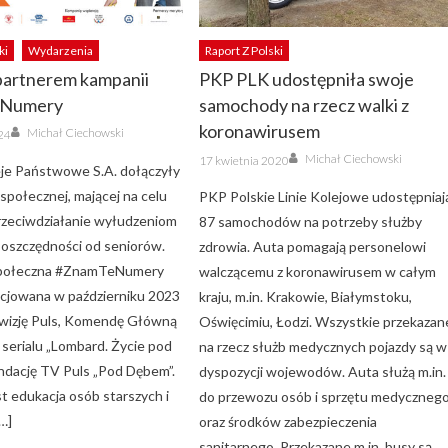
ki
Wydarzenia
Raport Z Polski
partnerem kampanii
PKP PLK udostępniła swoje
Numery
samochody na rzecz walki z
Author
koronawirusem
Michał Ciechowski
024
Author
Posted
Michał Ciechowski
17 kwietnia 2020
on
eje Państwowe S.A. dołączyły
społecznej, mającej na celu
PKP Polskie Linie Kolejowe udostępniaj
przeciwdziałanie wyłudzeniom
87 samochodów na potrzeby służby
 oszczędności od seniorów.
zdrowia. Auta pomagają personelowi
połeczna #ZnamTeNumery
walczącemu z koronawirusem w całym
nicjowana w październiku 2023
kraju, m.in. Krakowie, Białymstoku,
lewizję Puls, Komendę Główną
Oświęcimiu, Łodzi. Wszystkie przekazan
pę serialu „Lombard. Życie pod
na rzecz służb medycznych pojazdy są w
undację TV Puls „Pod Dębem”.
dyspozycji wojewodów. Auta służą m.in.
st edukacja osób starszych i
do przewozu osób i sprzętu medyczneg
[…]
oraz środków zabezpieczenia
sanitarnego. Przekazane m.in. busy są