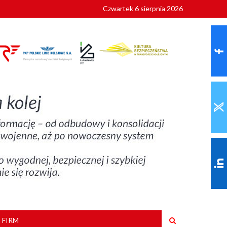
Czwartek 6 sierpnia 2026
9 roku
 FIRM