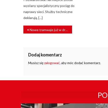
wysłany specjalistyczny pociąg do
naprawy sieci. Służby techniczne
deklarują, […]
NAWIGACJA
Nowe tramwaje już w drodze do Warszawy [FILM]
WPISU
Dodaj komentarz
Musisz się
zalogować
, aby móc dodać komentarz.
PO