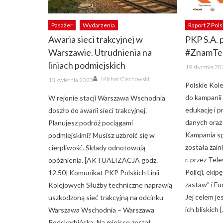
Pasażer
Wydarzenia
Raport Z Pols
Awaria sieci trakcyjnej w
PKP S.A. 
Warszawie. Utrudnienia na
#ZnamTe
liniach podmiejskich
Posted
19 stycznia 2
on
Author
Posted
Michał Ciechowski
13 kwietnia 2023
on
Polskie Kol
do kampanii 
W rejonie stacji Warszawa Wschodnia
edukację i 
doszło do awarii sieci trakcyjnej.
danych oraz
Planujesz podróż pociągami
Kampania s
podmiejskimi? Musisz uzbroić się w
została zai
cierpliwość. Składy odnotowują
r. przez Te
opóźnienia. [AKTUALIZACJA godz.
Policji, eki
12.50] Komunikat PKP Polskich Linii
zastaw” i F
Kolejowych Służby techniczne naprawią
Jej celem je
uszkodzoną sieć trakcyjną na odcinku
ich bliskich 
Warszawa Wschodnia – Warszawa
Podskarbińska. Na miejsce został