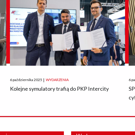
Posted
Pos
6 października 2025
|
WYDARZENIA
6 p
on
on
O
Kolejne symulatory trafią do PKP Intercity
SP
cy