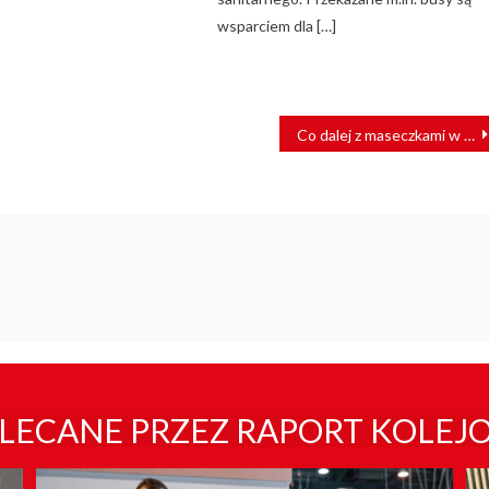
wsparciem dla […]
Co dalej z maseczkami w publicznym transporcie zbiorowym? Od 15 maja…
LECANE PRZEZ RAPORT KOLEJ