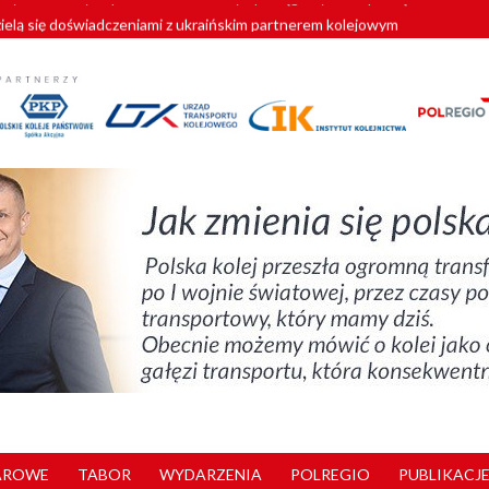
zielą się doświadczeniami z ukraińskim partnerem kolejowym
wej Bydgoszcz Fordon zakończona
zystkie Vectrony na 230 km/h
pociągi od PESA. Sześć nowoczesnych ELF-ów wyjedzie na tory w 202
y. 180 nowych pracowników drużyn pociągowych od początku roku
AROWE
TABOR
WYDARZENIA
POLREGIO
PUBLIKACJE