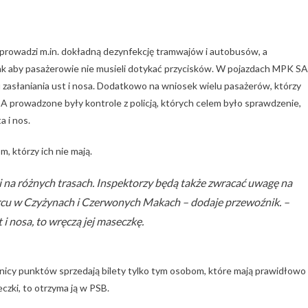
owadzi m.in. dokładną dezynfekcję tramwajów i autobusów, a
tak aby pasażerowie nie musieli dotykać przycisków. W pojazdach MPK SA
asłaniania ust i nosa. Dodatkowo na wniosek wielu pasażerów, którzy
A prowadzone były kontrole z policją, których celem było sprawdzenie,
 i nos.
, którzy ich nie mają.
 na różnych trasach. Inspektorzy będą także zwracać uwagę na
cu w Czyżynach i Czerwonych Makach – dodaje przewoźnik. –
i nosa, to wręczą jej maseczkę.
icy punktów sprzedają bilety tylko tym osobom, które mają prawidłowo
eczki, to otrzyma ją w PSB.