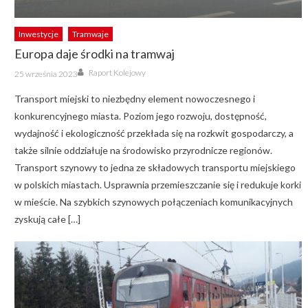
Inwestycje
Tramwaje
Europa daje środki na tramwaj
Author
Posted
Raport Kolejowy
25 września 2023
on
Transport miejski to niezbędny element nowoczesnego i
konkurencyjnego miasta. Poziom jego rozwoju, dostępność,
wydajność i ekologiczność przekłada się na rozkwit gospodarczy, a
także silnie oddziałuje na środowisko przyrodnicze regionów.
Transport szynowy to jedna ze składowych transportu miejskiego
w polskich miastach. Usprawnia przemieszczanie się i redukuje korki
w mieście. Na szybkich szynowych połączeniach komunikacyjnych
zyskują całe […]