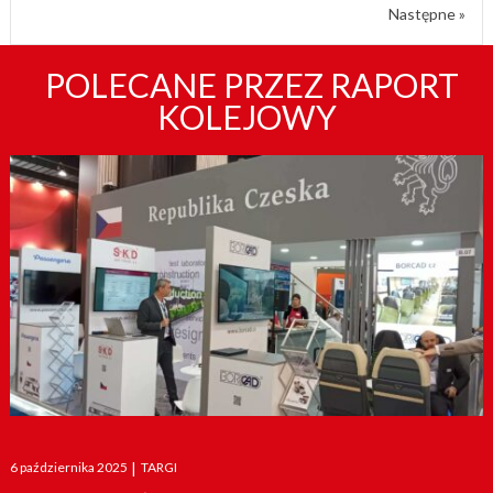
Następne »
POLECANE PRZEZ RAPORT
KOLEJOWY
Posted
6 października 2025
|
TARGI
on