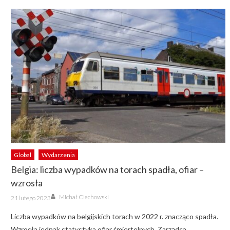
Global
Wydarzenia
Belgia: liczba wypadków na torach spadła, ofiar –
wzrosła
Author
Posted
Michał Ciechowski
21 lutego 2023
on
Liczba wypadków na belgijskich torach w 2022 r. znacząco spadła.
Wzrosła jednak statystyka ofiar śmiertelnych. Zarządca