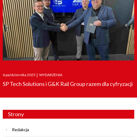
Posted
6 października 2025
|
WYDARZENIA
on
SP Tech Solutions i G&K Rail Group razem dla cyfryzacji
Strony
Redakcja