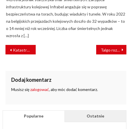
infrastruktury kolejowej Infrabel angażuje się w poprawę
bezpieczeństwa na torach, budując wiadukty i tunele. W roku 2022
na belgijskich przejazdach kolejowych doszło do 32 wypadków – to
o 14 mniej niż rok wcześniej. Liczba ofiar śmiertelnych jednak
wzrosła z […]
NAWIGACJA
Katastrofa kolejowa w Iranie. Nie żyje 21 osób
Talgo rozpoczyna testowanie prototypu pociągu wodorowego
WPISU
Dodaj komentarz
Musisz się
zalogować
, aby móc dodać komentarz.
Popularne
Ostatnie