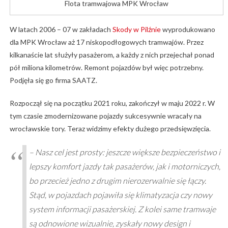
Flota tramwajowa MPK Wrocław
W latach 2006 – 07 w zakładach
Skody w Pilźnie
wyprodukowano
dla MPK Wrocław aż 17 niskopodłogowych tramwajów. Przez
kilkanaście lat służyły pasażerom, a każdy z nich przejechał ponad
pół miliona kilometrów. Remont pojazdów był więc potrzebny.
Podjęła się go firma SAATZ.
Rozpoczął się na początku 2021 roku, zakończył w maju 2022 r. W
tym czasie zmodernizowane pojazdy sukcesywnie wracały na
wrocławskie tory. Teraz widzimy efekty dużego przedsięwzięcia.
– Nasz cel jest prosty: jeszcze większe bezpieczeństwo i
lepszy komfort jazdy tak pasażerów, jak i motorniczych,
bo przecież jedno z drugim nierozerwalnie się łączy.
Stąd, w pojazdach pojawiła się klimatyzacja czy nowy
system informacji pasażerskiej. Z kolei same tramwaje
są odnowione wizualnie, zyskały nowy design i