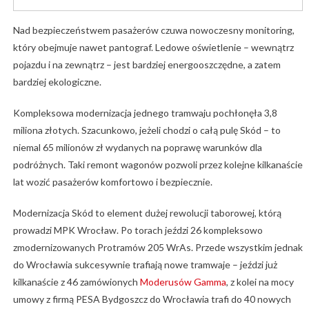
Nad bezpieczeństwem pasażerów czuwa nowoczesny monitoring,
który obejmuje nawet pantograf. Ledowe oświetlenie – wewnątrz
pojazdu i na zewnątrz – jest bardziej energooszczędne, a zatem
bardziej ekologiczne.
Kompleksowa modernizacja jednego tramwaju pochłonęła 3,8
miliona złotych. Szacunkowo, jeżeli chodzi o całą pulę Skód – to
niemal 65 milionów zł wydanych na poprawę warunków dla
podróżnych. Taki remont wagonów pozwoli przez kolejne kilkanaście
lat wozić pasażerów komfortowo i bezpiecznie.
Modernizacja Skód to element dużej rewolucji taborowej, którą
prowadzi MPK Wrocław. Po torach jeździ 26 kompleksowo
zmodernizowanych Protramów 205 WrAs. Przede wszystkim jednak
do Wrocławia sukcesywnie trafiają nowe tramwaje – jeździ już
kilkanaście z 46 zamówionych
Moderusów Gamma
, z kolei na mocy
umowy z firmą PESA Bydgoszcz do Wrocławia trafi do 40 nowych