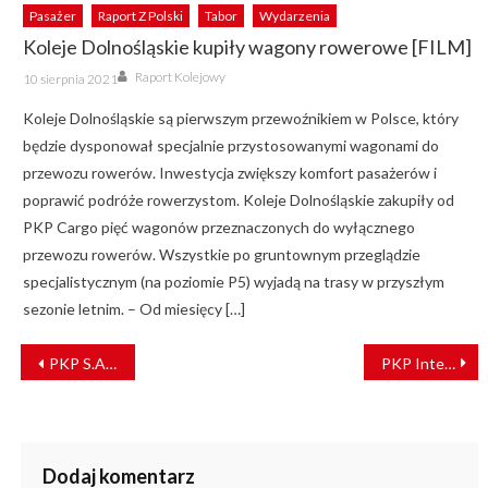
Pasażer
Raport Z Polski
Tabor
Wydarzenia
Koleje Dolnośląskie kupiły wagony rowerowe [FILM]
Author
Posted
Raport Kolejowy
10 sierpnia 2021
on
Koleje Dolnośląskie są pierwszym przewoźnikiem w Polsce, który
będzie dysponował specjalnie przystosowanymi wagonami do
przewozu rowerów. Inwestycja zwiększy komfort pasażerów i
poprawić podróże rowerzystom. Koleje Dolnośląskie zakupiły od
PKP Cargo pięć wagonów przeznaczonych do wyłącznego
przewozu rowerów. Wszystkie po gruntownym przeglądzie
specjalistycznym (na poziomie P5) wyjadą na trasy w przyszłym
sezonie letnim. – Od miesięcy […]
NAWIGACJA
PKP S.A. zmienią dworce kolejowe w Nisku i Mielcu
PKP Intercity uruchomiło nowy system sprzedaży biletów e-IC 2.0.
WPISU
Dodaj komentarz