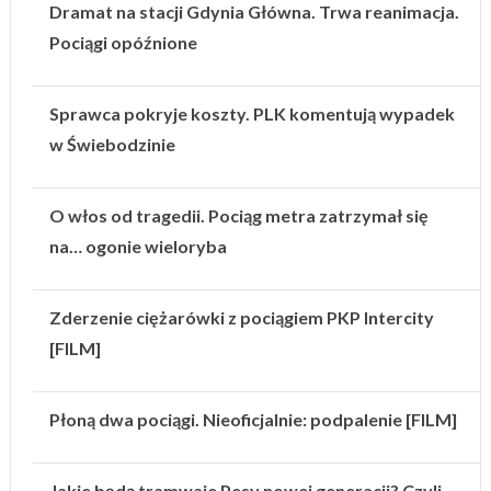
Dramat na stacji Gdynia Główna. Trwa reanimacja.
Pociągi opóźnione
Sprawca pokryje koszty. PLK komentują wypadek
w Świebodzinie
O włos od tragedii. Pociąg metra zatrzymał się
na… ogonie wieloryba
Zderzenie ciężarówki z pociągiem PKP Intercity
[FILM]
Płoną dwa pociągi. Nieoficjalnie: podpalenie [FILM]
Jakie będą tramwaje Pesy nowej generacji? Czyli