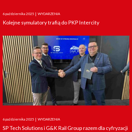
Posted
6 października 2025
|
WYDARZENIA
on
Kolejne symulatory trafią do PKP Intercity
Posted
6 października 2025
|
WYDARZENIA
on
SP Tech Solutions i G&K Rail Group razem dla cyfryzacji