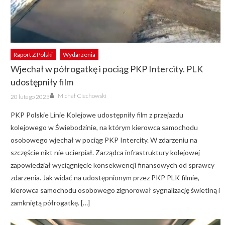
Raport Z Polski
Wydarzenia
Wjechał w półrogatkę i pociąg PKP Intercity. PLK
udostępniły film
Author
Posted
Michał Ciechowski
20 lutego 2025
on
PKP Polskie Linie Kolejowe udostępniły film z przejazdu
kolejowego w Świebodzinie, na którym kierowca samochodu
osobowego wjechał w pociąg PKP Intercity. W zdarzeniu na
szczęście nikt nie ucierpiał. Zarządca infrastruktury kolejowej
zapowiedział wyciągnięcie konsekwencji finansowych od sprawcy
zdarzenia. Jak widać na udostępnionym przez PKP PLK filmie,
kierowca samochodu osobowego zignorował sygnalizację świetlną i
zamkniętą półrogatkę. […]