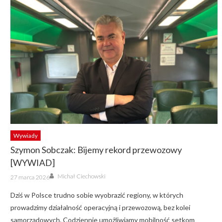
Wywiady
Szymon Sobczak: Bijemy rekord przewozowy
[WYWIAD]
Author
Posted
Michał Ciechowski
27 marca 2026
on
Dziś w Polsce trudno sobie wyobrazić regiony, w których
prowadzimy działalność operacyjną i przewozową, bez kolei
samorządowych. Codziennie umożliwiamy mobilność setkom