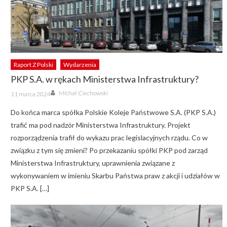
Raport Z Polski
Wydarzenia
PKP S.A. w rękach Ministerstwa Infrastruktury?
Author
Posted
Michał Ciechowski
11 marca 2024
on
Do końca marca spółka Polskie Koleje Państwowe S.A. (PKP S.A.)
trafić ma pod nadzór Ministerstwa Infrastruktury. Projekt
rozporządzenia trafił do wykazu prac legislacyjnych rządu. Co w
związku z tym się zmieni? Po przekazaniu spółki PKP pod zarząd
Ministerstwa Infrastruktury, uprawnienia związane z
wykonywaniem w imieniu Skarbu Państwa praw z akcji i udziałów w
PKP S.A. […]