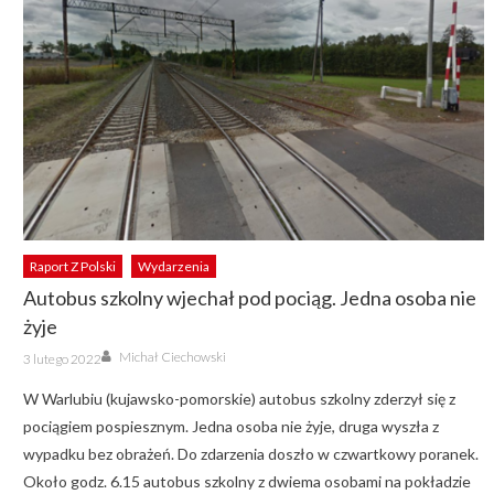
Raport Z Polski
Wydarzenia
Autobus szkolny wjechał pod pociąg. Jedna osoba nie
żyje
Author
Posted
Michał Ciechowski
3 lutego 2022
on
W Warlubiu (kujawsko-pomorskie) autobus szkolny zderzył się z
pociągiem pospiesznym. Jedna osoba nie żyje, druga wyszła z
wypadku bez obrażeń. Do zdarzenia doszło w czwartkowy poranek.
Około godz. 6.15 autobus szkolny z dwiema osobami na pokładzie