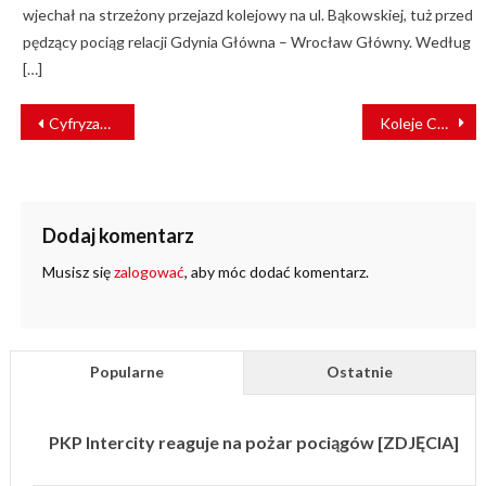
wjechał na strzeżony przejazd kolejowy na ul. Bąkowskiej, tuż przed
pędzący pociąg relacji Gdynia Główna – Wrocław Główny. Według
[…]
NAWIGACJA
Cyfryzacja i modernizacja kolei tematem przewodnim listopadowego “Raportu Kolejowego” [FILM]
Koleje Czeskie wygrały sądowy spór z firmą Stadler
WPISU
Dodaj komentarz
Musisz się
zalogować
, aby móc dodać komentarz.
Popularne
Ostatnie
PKP Intercity reaguje na pożar pociągów [ZDJĘCIA]