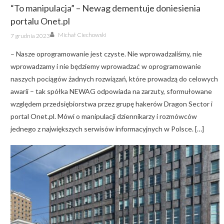
“To manipulacja” – Newag dementuje doniesienia
portalu Onet.pl
Author
Posted
Michał Ciechowski
7 grudnia 2023
on
– Nasze oprogramowanie jest czyste. Nie wprowadzaliśmy, nie
wprowadzamy i nie będziemy wprowadzać w oprogramowanie
naszych pociągów żadnych rozwiązań, które prowadzą do celowych
awarii – tak spółka NEWAG odpowiada na zarzuty, sformułowane
względem przedsiębiorstwa przez grupę hakerów Dragon Sector i
portal Onet.pl. Mówi o manipulacji dziennikarzy i rozmówców
jednego z największych serwisów informacyjnych w Polsce. […]