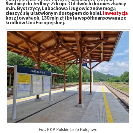
Świdnicy do Jedliny-Zdroju. Od dwóch dni mieszkańcy
m.in. Bystrzycy, Lubachowa i Jugowic znów mogą
cieszyć się ułatwionym dostępem do kolei.
Inwestycja
kosztowała ok. 130 mln zł i była współfinansowana ze
środków Unii Europejskiej.
Fot. PKP Polskie Linie Kolejowe