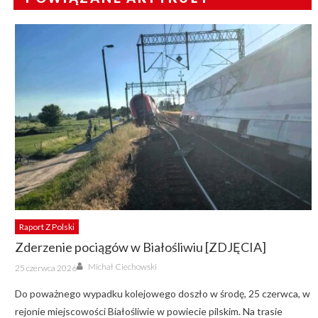
Raport Z Polski
Zderzenie pociągów w Białośliwiu [ZDJĘCIA]
Author
Posted
Michał Ciechowski
25 czerwca 2026
on
Do poważnego wypadku kolejowego doszło w środę, 25 czerwca, w
rejonie miejscowości Białośliwie w powiecie pilskim. Na trasie