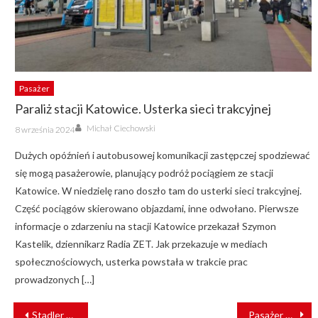
Pasażer
Paraliż stacji Katowice. Usterka sieci trakcyjnej
Author
Posted
Michał Ciechowski
8 września 2024
on
Dużych opóźnień i autobusowej komunikacji zastępczej spodziewać
się mogą pasażerowie, planujący podróż pociągiem ze stacji
Katowice. W niedzielę rano doszło tam do usterki sieci trakcyjnej.
Część pociągów skierowano objazdami, inne odwołano. Pierwsze
informacje o zdarzeniu na stacji Katowice przekazał Szymon
Kastelik, dziennikarz Radia ZET. Jak przekazuje w mediach
społecznościowych, usterka powstała w trakcie prac
prowadzonych […]
NAWIGACJA
Stadler opuszcza Białoruś?
Pasażer w UE – zmiana praw i obowiązków