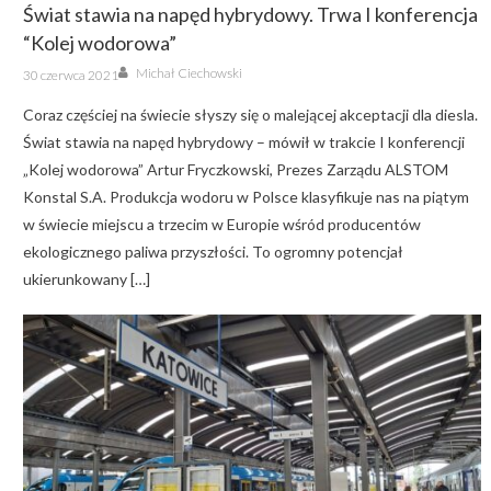
Świat stawia na napęd hybrydowy. Trwa I konferencja
“Kolej wodorowa”
Author
Posted
Michał Ciechowski
30 czerwca 2021
on
Coraz częściej na świecie słyszy się o malejącej akceptacji dla diesla.
Świat stawia na napęd hybrydowy – mówił w trakcie I konferencji
„Kolej wodorowa” Artur Fryczkowski, Prezes Zarządu ALSTOM
Konstal S.A. Produkcja wodoru w Polsce klasyfikuje nas na piątym
w świecie miejscu a trzecim w Europie wśród producentów
ekologicznego paliwa przyszłości. To ogromny potencjał
ukierunkowany […]