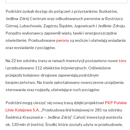
Podróżni zyskali dostęp do połączeń z przystanków: Burkatów,
Jedlina-Zdrój Centrum oraz odbudowanych peronów w Bystrzycy
Górnej, Lubachowie, Zagórzu Śląskim, Jugowicach i Jedlinie-Zdroju.
Ponadto wykonawcy zapewnili wiaty, ławki i energooszczędne
oświetlenie. Przebudowane
perony
są wyższe i ułatwiają wsiadania
oraz wysiadanie z pociągów.
Na 22 km odcinku trasy w ramach inwestycji postawiono nowe
tory
i przebudowano 112 obiektów inżynieryjnych. Odświeżone
przejazdy kolejowo-drogowe zapewniają podróżnym
bezpieczeństwo. Na trasie zainstalowano nowoczesne urządzenia
sterowania oraz rozjazdy, ułatwiające ruch pociągów.
Podróżni mogą cieszyć się nową trasą dzięki projektowi
PKP Polskie
Linie Kolejowe S.A.
„Przebudowa linii kolejowej nr 285 na odcinku
Świdnica Kraszowice – Jedlina-Zdrój”. Całość inwestycji wyniosła
ok. 130 mln zł (netto). Środki, które zostały użyte w przebudowie,