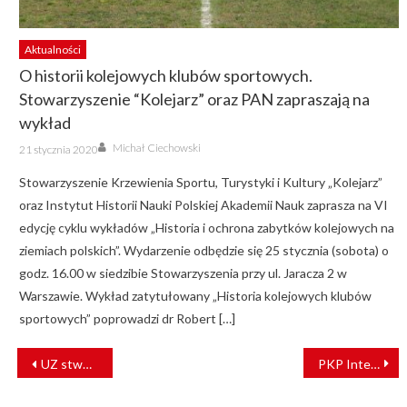
Aktualności
O historii kolejowych klubów sportowych.
Stowarzyszenie “Kolejarz” oraz PAN zapraszają na
wykład
Author
Posted
Michał Ciechowski
21 stycznia 2020
on
Stowarzyszenie Krzewienia Sportu, Turystyki i Kultury „Kolejarz”
oraz Instytut Historii Nauki Polskiej Akademii Nauk zaprasza na VI
edycję cyklu wykładów „Historia i ochrona zabytków kolejowych na
ziemiach polskich”. Wydarzenie odbędzie się 25 stycznia (sobota) o
godz. 16.00 w siedzibie Stowarzyszenia przy ul. Jaracza 2 w
Warszawie. Wykład zatytułowany „Historia kolejowych klubów
sportowych” poprowadzi dr Robert […]
NAWIGACJA
UZ stworzyła szybkie połączenie kolejowe przez Przemyśl do Niemiec
PKP Intercity: Darmowe przejazdy w Dzień Dziecka
WPISU