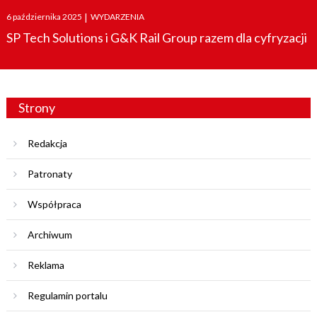
Posted
6 października 2025
|
WYDARZENIA
on
SP Tech Solutions i G&K Rail Group razem dla cyfryzacji
Strony
Redakcja
Patronaty
Współpraca
Archiwum
Reklama
Regulamin portalu