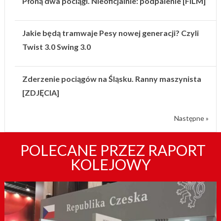
Płoną dwa pociągi. Nieoficjalnie: podpalenie [FILM]
Jakie będą tramwaje Pesy nowej generacji? Czyli
Twist 3.0 Swing 3.0
Zderzenie pociągów na Śląsku. Ranny maszynista
[ZDJĘCIA]
Następne »
POLECANE PRZEZ RAPORT
KOLEJOWY