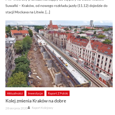
Suwałki – Kraków, od nowego rozkładu jazdy (11.12) dojedzie do
stacji Mockava na Litwie. […]
Aktualności
Inwestycje
Raport Z Polski
Kolej zmienia Kraków na dobre
Author
Posted
Raport Kolejowy
28 sierpnia 2020
on