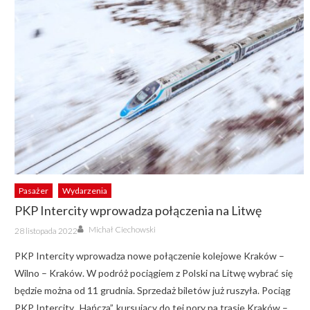
Pasażer
Wydarzenia
PKP Intercity wprowadza połączenia na Litwę
Author
Posted
Michał Ciechowski
28 listopada 2022
on
PKP Intercity wprowadza nowe połączenie kolejowe Kraków –
Wilno – Kraków. W podróż pociągiem z Polski na Litwę wybrać się
będzie można od 11 grudnia. Sprzedaż biletów już ruszyła. Pociąg
PKP Intercity „Hańcza”, kursujący do tej pory na trasie Kraków –