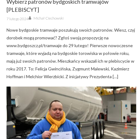
Wybierz patronów bydgoskich tramwajów
[PLEBISCYT]
Author
Posted
Michał Ciechowski
7 lutego 2024
on
Nowe bydgoskie tramwaje poszukują swoich patronów. Wiesz, czyj
dorobek mogą promować? Zgłoś swoją propozycję na
www.bydgoszcz.pl/tramwaje do 29 lutego! Pierwsze nowoczesne
tramwaje, które wyjadą na bydgoskie torowiska w połowie roku,
mają już swoich patronów. Mieszkańcy wskazali ich w plebiscycie w
roku 2017. To: Felicja Gwincińska, Zygmunt Malewski, Kazimierz
Hoffman i Melchior Wierzbicki. Z inicjatywy Prezydenta […]