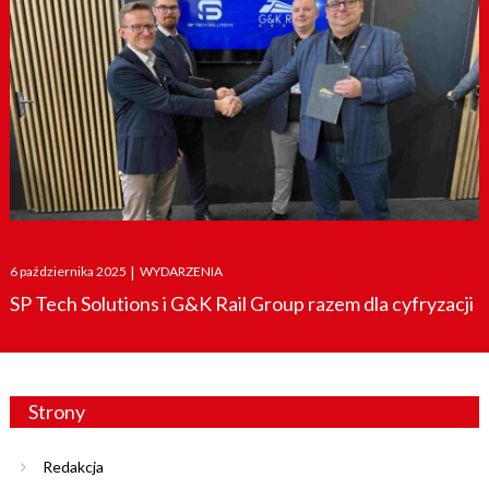
Posted
6 października 2025
|
WYDARZENIA
on
SP Tech Solutions i G&K Rail Group razem dla cyfryzacji
Strony
Redakcja