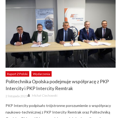
Raport Z Polski
Wydarzenia
Politechnika Opolska podejmuje współpracę z PKP
Intercity i PKP Intercity Remtrak
Author
Posted
Michał Ciechowski
2 listopada 2023
on
PKP Intercity podpisało trójstronne porozumienie o współpracy
naukowo-technicznej z PKP Intercity Remtrak oraz Politechniką