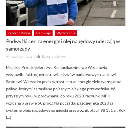
Raport Z Polski
Tramwaje
Wydarzenia
Podwyżki cen za energię i olej napędowy uderzają w
samorządy
Author
Posted
Raport Kolejowy
21 października 2021
on
Miejskie Przedsiębiorstwo Komunikacyjne we Wrocławiu
wystawiło fakturę ministrowi aktywów państwowych Jackowi
Sasinowi. Wszystko przez wzrost cen za energię elektryczną oraz
paliwo, którymi są zasilane pojazdy miejskiego przewoźnika. W
przyszłym roku, w porównaniu do roku 2020, rachunki MPK
wzrosną o prawie 50 proc.! Na początku października 2020 za
cysternę oleju napędowego miejski przewoźnik płacił 98 151 zł. Rok
[…]