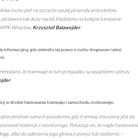
ków ruchu jest na szczycie naszej piramidy priorytetów.
o od dawna tak duży nacisk kładziemy na kolejne kampanie
s MPK Wrocław,
Krzysztof Balawejder
.
 informacyjną, gdy zmieniło się prawo o ruchu drogowym i piesi
mi.
etodami, że tramwaje w tym przypadku są wyjątkiem i pieszy
ejder
.
nicę w drodze hamowania tramwaju i samochodu osobowego.
zpieczeństwo samych pasażerów, gdy tramwaj zmuszony jest do
tanowił materiał z monitoringu. Pokazuje on, że nagłe hamowani
gę, albo do uderzenia jego głową o poręcz lub siedzenie. –