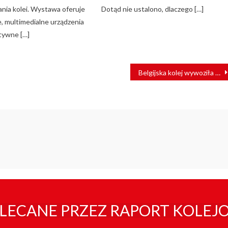
nia kolei. Wystawa oferuje
Dotąd nie ustalono, dlaczego […]
 multimedialne urządzenia
ktywne […]
Belgijska kolej wywoziła Żydów do Auschwitz. Jest śledztwo
LECANE PRZEZ RAPORT KOLEJ