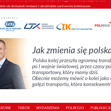
zielą się doświadczeniami z ukraińskim partnerem kolejowym
wej Bydgoszcz Fordon zakończona
zystkie Vectrony na 230 km/h
pociągi od PESA. Sześć nowoczesnych ELF-ów wyjedzie na tory w 202
y. 180 nowych pracowników drużyn pociągowych od początku roku
AROWE
TABOR
WYDARZENIA
POLREGIO
PUBLIKACJE