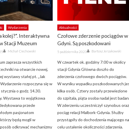
ki
Wydarzenia
Aktualności
a kolej?”. Interaktywna
Czołowe zderzenie pociągów w
w Stacji Muzeum
Gdyni. Są poszkodowani
Author
Author
Posted
Michał Ciechowski
Bartosz Jerzakowski
025
5 października 2023
on
um zaprasza wszystkich
W czwartek ok. godziny 7:00 w okolicy
techniki na otwarcie nowej,
stacji Gdynia Główna doszło do
j wystawy stałej pt. „Jak
zderzenia czołowego dwóch pociągów.
”. Wydarzenie rozpoczyna się w
W wyniku wypadku poszkodowanych je
stycznia o godz. 14.30.
kilka osób. Cztery zostały przewiezione
y. Wystawa to wyjątkowa
do szpitala, piąta osoba nadal jest badan
 dedykowana przede
W zderzeniu uczestniczył szynobus ora
młodym pasjonatom
pociąg relacji Malbork-Gdynia. Służby
 którzy będą mogli w
przystąpiły do dochodzenia mającego n
 sposób odkrywać mechanizmy
celu ustalenie okoliczności zdarzenia.