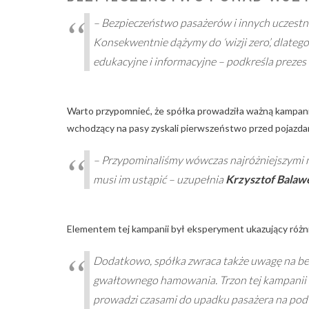
–
Bezpieczeństwo pasażerów i innych uczestni
Konsekwentnie dążymy do ‘wizji zero’, dlateg
edukacyjne i informacyjne
– podkreśla preze
Warto przypomnieć, że spółka prowadziła ważną kampanię
wchodzący na pasy zyskali pierwszeństwo przed pojazda
–
Przypominaliśmy wówczas najróżniejszymi m
musi im ustąpić
– uzupełnia
Krzysztof Balaw
Elementem tej kampanii był eksperyment ukazujący róż
Dodatkowo, spółka zwraca także uwagę na be
gwałtownego hamowania. Trzon tej kampanii s
prowadzi czasami do upadku pasażera na podło