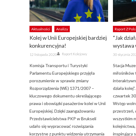
Aktualności
Analizy
Raport Z Pols
Kolej w Unii Europejskiej bardziej
“Jak dział
konkurencyjna!
wystawa 
Author
Posted
Posted
Raport Kolejowy
12 listopada 2020
30 stycznia 2
on
on
Komisja Transportu i Turystyki
Stacja Muze
Parlamentu Europejskiego przyjęła
miłośników 
porozumienie w sprawie zmiany
interaktywne
Rozporządzenia (WE) 1371/2007 –
działa kolej
kluczowego dokumentu określającego
czwartek 30 
prawa i obowiązki pasażerów kolei w Unii
Wstęp woln
Europejskiej. Dzięki zaangażowaniu
przestrzeń,
Przedstawicielstwa PKP w Brukseli
wszystkim 
udało się wypracować rozwiązania
kolejnictwa,
korzystne z punktu widzenia utrzymania
inspirujący