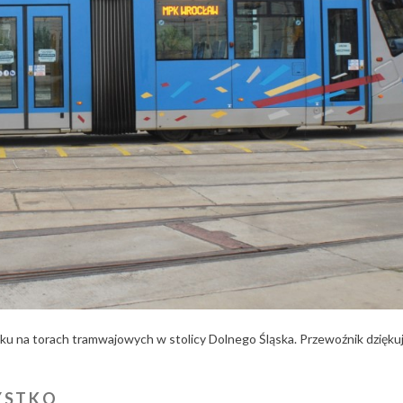
u na torach tramwajowych w stolicy Dolnego Śląska. Przewoźnik dzięku
YSTKO