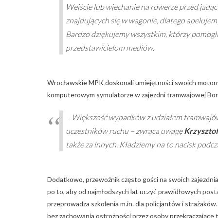
Wejście lub wjechanie na rowerze przed jadąc
znajdujących się w wagonie, dlatego apelujem
Bardzo dziękujemy wszystkim, którzy pomogli
przedstawicielom mediów.
Wrocławskie MPK doskonali umiejętności swoich motorn
komputerowym symulatorze w zajezdni tramwajowej Bor
–
Większość wypadków z udziałem tramwajów 
uczestników ruchu –
zwraca uwagę
Krzysztof
także za innych. Kładziemy na to nacisk podcza
Dodatkowo, przewoźnik często gości na swoich zajezdni
po to, aby od najmłodszych lat uczyć prawidłowych pos
przeprowadza szkolenia m.in. dla policjantów i strażaków.
bez zachowania ostrożności przez osoby przekraczające 