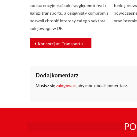
konkurencyjności kolei względem innych
funkcjonowa
gałęzi transportu, a osiągnięty kompromis
nowoczesne,
pozwoli chronić interesy całego sektora
oraz intera
kolejowego w UE.
NAWIGACJA
Konsorcjum Transportu Kombinowanego zwiększy potencjał terminala Zduńska Wola Karsznice
WPISU
Dodaj komentarz
Musisz się
zalogować
, aby móc dodać komentarz.
PO