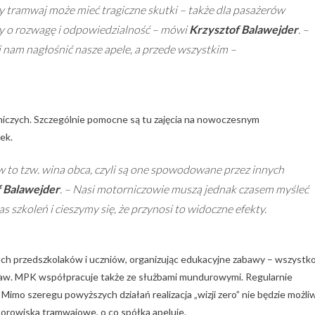
y tramwaj może mieć tragiczne skutki – także dla pasażerów
y o rozwagę i odpowiedzialność
– mówi
Krzysztof Balawejder
. –
 nam nagłośnić nasze apele, a przede wszystkim –
iczych. Szczególnie pomocne są tu zajęcia na nowoczesnym
ek.
to tzw. wina obca, czyli są one spowodowane przez innych
 Balawejder
. –
Nasi motorniczowie muszą jednak czasem myśleć
s szkoleń i cieszymy się, że przynosi to widoczne efekty.
ach przedszkolaków i uczniów, organizując edukacyjne zabawy – wszystk
taw. MPK współpracuje także ze służbami mundurowymi. Regularnie
 Mimo szeregu powyższych działań realizacja „wizji zero” nie będzie możli
torowiska tramwajowe, o co spółka apeluje.