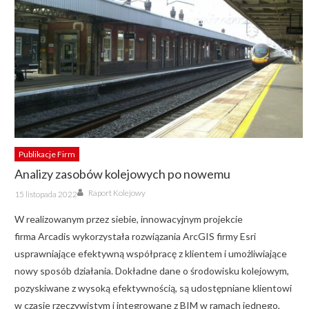
Publikacje Firm
Analizy zasobów kolejowych po nowemu
Author
Posted
Raport Kolejowy
15 listopada 2022
on
W realizowanym przez siebie, innowacyjnym projekcie
firma Arcadis wykorzystała rozwiązania ArcGIS firmy Esri
usprawniające efektywną współpracę z klientem i umożliwiające
nowy sposób działania. Dokładne dane o środowisku kolejowym,
pozyskiwane z wysoką efektywnością, są udostępniane klientowi
w czasie rzeczywistym i integrowane z BIM w ramach jednego,