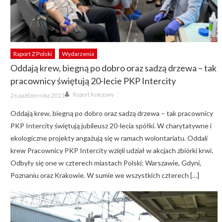
Raport Z Polski
Wydarzenia
Oddają krew, biegną po dobro oraz sadzą drzewa – tak
pracownicy świętują 20-lecie PKP Intercity
Author
Posted
Raport Kolejowy
26 października 2021
on
Oddają krew, biegną po dobro oraz sadzą drzewa – tak pracownicy
PKP Intercity świętują jubileusz 20-lecia spółki. W charytatywne i
ekologiczne projekty angażują się w ramach wolontariatu. Oddali
krew Pracownicy PKP Intercity wzięli udział w akcjach zbiórki krwi.
Odbyły się one w czterech miastach Polski: Warszawie, Gdyni,
Poznaniu oraz Krakowie. W sumie we wszystkich czterech […]