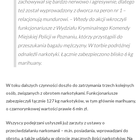
zachowywał się bardzo nerwowo i agresywnie, dlatego
też został wyprowadzony z dworca na peron nr 1 –
relacjonują mundurowi. – Wtedy do akcji wkroczyli
funkcjonariusze z Wydziału Kryminalnego Komendy
Miejskiej Policji w Poznaniu, którzy przystąpili do
przeszukania bagażu mężczyzny. W torbie podróżnej
odnaleźli narkotyki. Łącznie zabezpieczono blisko 6 kg
marihuany.
W toku dalszych czynności doszło do zatrzymania trzech kolejnych
osób, związanych z obrotem narkotykami. Funkcjonariusze
zabezpieczyli łącznie 127 kg narkotyków, w tym głównie marihuany,
o czarnorynkowej wartości prawie 6 mln zł.
Wszyscy podejrzani usłyszeli już zarzuty z ustawy o
przeciwdziałaniu narkomanii – m.in. posiadania, wprowadzani do
obrotu, a także udziału w obrocie znacznych ilości narkotyków. Na