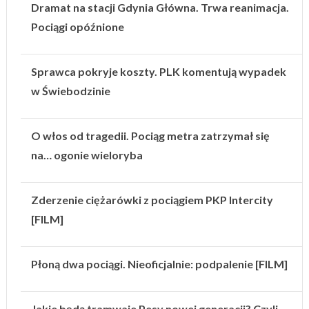
Dramat na stacji Gdynia Główna. Trwa reanimacja.
Pociągi opóźnione
Sprawca pokryje koszty. PLK komentują wypadek
w Świebodzinie
O włos od tragedii. Pociąg metra zatrzymał się
na… ogonie wieloryba
Zderzenie ciężarówki z pociągiem PKP Intercity
[FILM]
Płoną dwa pociągi. Nieoficjalnie: podpalenie [FILM]
Jakie będą tramwaje Pesy nowej generacji? Czyli