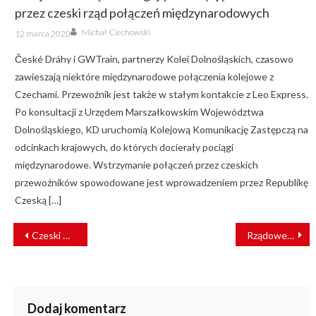
przez czeski rząd połączeń międzynarodowych
Author
Posted
Michał Ciechowski
12 marca 2020
on
České Dráhy i GWTrain, partnerzy Kolei Dolnośląskich, czasowo
zawieszają niektóre międzynarodowe połączenia kolejowe z
Czechami. Przewoźnik jest także w stałym kontakcie z Leo Express.
Po konsultacji z Urzędem Marszałkowskim Województwa
Dolnośląskiego, KD uruchomią Kolejową Komunikację Zastępczą na
odcinkach krajowych, do których docierały pociągi
międzynarodowe. Wstrzymanie połączeń przez czeskich
przewoźników spowodowane jest wprowadzeniem przez Republikę
Czeską […]
NAWIGACJA
Czeski Cieszyn: Pociąg ČD wjechał w budynek [ZDJĘCIA]
Rządowe dofinansowanie to nie odpowiedź na problemy kolei [KOMENTARZ]
WPISU
Dodaj komentarz