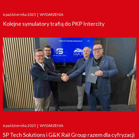
Posted
6 października 2025
|
WYDARZENIA
on
Kolejne symulatory trafią do PKP Intercity
Posted
6 października 2025
|
WYDARZENIA
on
SP Tech Solutions i G&K Rail Group razem dla cyfryzacji