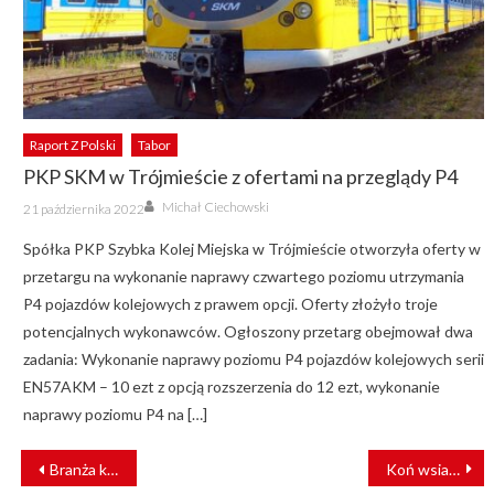
Raport Z Polski
Tabor
PKP SKM w Trójmieście z ofertami na przeglądy P4
Author
Posted
Michał Ciechowski
21 października 2022
on
Spółka PKP Szybka Kolej Miejska w Trójmieście otworzyła oferty w
przetargu na wykonanie naprawy czwartego poziomu utrzymania
P4 pojazdów kolejowych z prawem opcji. Oferty złożyło troje
potencjalnych wykonawców. Ogłoszony przetarg obejmował dwa
zadania: Wykonanie naprawy poziomu P4 pojazdów kolejowych serii
EN57AKM – 10 ezt z opcją rozszerzenia do 12 ezt, wykonanie
naprawy poziomu P4 na […]
NAWIGACJA
Branża kolejowa spotka się w Birmingham. Ruszają targi RAILTEX 2023
Koń wsiadł do stuttgarckiego tramwaju [FILM]
WPISU