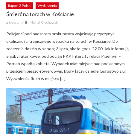
Raport Z Polski
Wydarzenia
Śmierć na torach w Kościanie
Author
Posted
Michał Ciechowski
4 lipca 2021
on
Policjanci pod nadzorem prokuratora wyjaśniają przyczyny i
okoliczności tragicznego wypadku na torach w Kościanie. Do
zdarzenia doszło w sobotę 3 lipca, około godz. 22.00. Jak informują
służby ratunkowe, pod pociąg PKP Intercity relacji Przemyśl –
Poznań wpadła kobieta. Wypadek miał miejsce nad podziemnym
przejściem pieszo-rowerowym, który łączy osiedle Gurostwo z ul.
Wyzwolenia. Ruch w miejscu […]