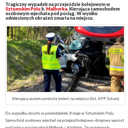
Tragiczny wypadek na przejeździe kolejowym w
Sztumskim Polu
k.
Malborka
. Kierująca samochodem
osobowym wjechała pod pociąg. W wyniku
odniesionych obrażeń zmarła na miejscu.
Kierująca autem poniosła śmierć na miejscu (fot. KPP Sztum)
Do wypadku doszło w poniedziałek, 8 maja w Sztumskim Polu.
Samochód osobowy wjechał na przejazd kolejowo-drogowy wprost
pod jadący pociąg relacji Malbork – Kwidzyn. Ze wstępnych