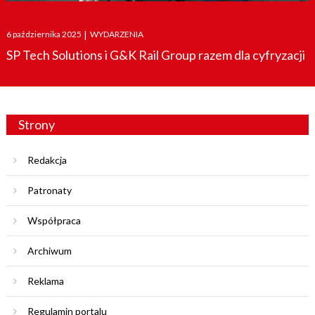
Posted
6 października 2025
|
WYDARZENIA
on
SP Tech Solutions i G&K Rail Group razem dla cyfryzacji
Strony
Redakcja
Patronaty
Współpraca
Archiwum
Reklama
Regulamin portalu