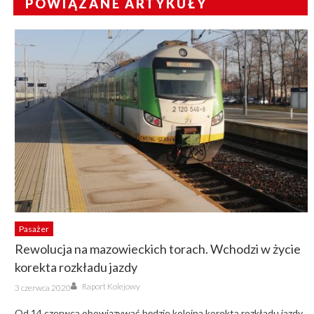
POWIĄZANE ARTYKUŁY
Pasażer
Rewolucja na mazowieckich torach. Wchodzi w życie
korekta rozkładu jazdy
Author
Posted
Raport Kolejowy
3 czerwca 2020
on
Od 14 czerwca obowiązywać będzie kolejna korekta rozkładu jazdy