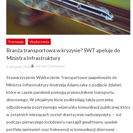
Tramwaje
Wydarzenia
Branża transportowa w kryzysie? SWT apeluje do
Ministra Infrastruktury
Author
Posted
Michał Ciechowski
5 listopada 2020
on
Stowarzyszenie Wykluczenie Transportowe zaapelowało do
Ministra Infrastruktury Andrzeja Adamczyka o podjęcie działań,
które w czasie pandemii pomogą przewoźnikom transportu
zbiorowego. W oficjalnym liście podkreślają także potrzebę
odbudowania pozytywnego wizerunku komunikacji publicznej, który
w ostatnich miesiącach został drastycznie nadszarpnięty. – Już
podczas pierwszego lockdown’u nastąpił gwałtowny spadek
portfela zamówień oraz frekwencji w komunikacji zbiorowej –