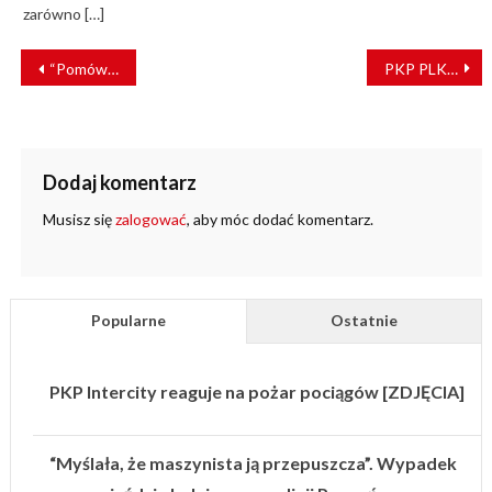
zarówno […]
NAWIGACJA
“Pomówienia i nieprawdziwe informacje”. PKP Intercity wydało komunikat
PKP PLK korygują błędy w projektach inwestycyjnych
WPISU
Dodaj komentarz
Musisz się
zalogować
, aby móc dodać komentarz.
Popularne
Ostatnie
PKP Intercity reaguje na pożar pociągów [ZDJĘCIA]
“Myślała, że maszynista ją przepuszcza”. Wypadek