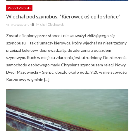
Raport Z Polski
Wjechał pod szynobus. “Kierowcę oślepiło słońce”
Author
Posted
Michał Ciechowski
28 stycznia 2025
on
Został oślepiony przez słonce i nie zauważył zbliżającego się
szynobusu – tak tłumaczy kierowca, który wjechał na niestrzeżony
przejazd kolejowy, doprowadzając do zderzenia z pojazdem
szynowym. Ruch w miejscu zdarzenia jest utrudniony. Do zderzenia
samochodu osobowego marki Chrysler z szynobusem relacji Nowy
Dwór Mazowiecki – Sierpc, doszło około godz. 9.20 w miejscowości
Kaczorowy w gminie […]