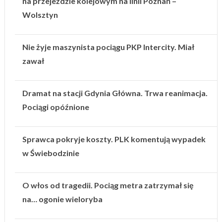
na przejeździe kolejowym na linii Poznań –
Wolsztyn
Nie żyje maszynista pociągu PKP Intercity. Miał
zawał
Dramat na stacji Gdynia Główna. Trwa reanimacja.
Pociągi opóźnione
Sprawca pokryje koszty. PLK komentują wypadek
w Świebodzinie
O włos od tragedii. Pociąg metra zatrzymał się
na… ogonie wieloryba