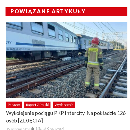
POWIĄZANE ARTYKUŁY
Pasażer
Raport Z Polski
Wydarzenia
Wykolejenie pociągu PKP Intercity. Na pokładzie 126
osób [ZDJĘCIA]
Author
Posted
Michał Ciechowski
19 sierpnia 2023