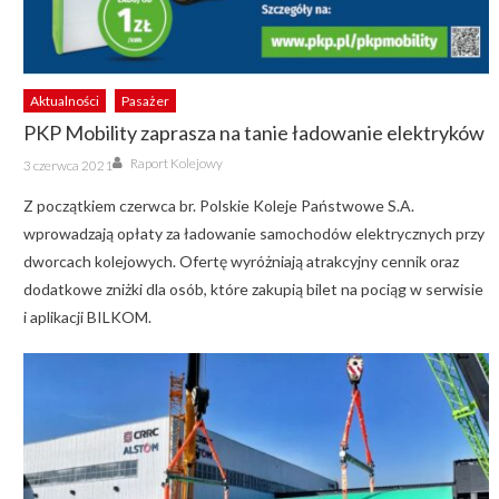
Aktualności
Pasażer
PKP Mobility zaprasza na tanie ładowanie elektryków
Author
Posted
Raport Kolejowy
3 czerwca 2021
on
Z początkiem czerwca br. Polskie Koleje Państwowe S.A.
wprowadzają opłaty za ładowanie samochodów elektrycznych przy
dworcach kolejowych. Ofertę wyróżniają atrakcyjny cennik oraz
dodatkowe zniżki dla osób, które zakupią bilet na pociąg w serwisie
i aplikacji BILKOM.