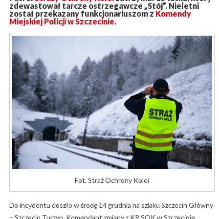
zdewastował tarcze ostrzegawcze „Stój”. Nieletni
został przekazany funkcjonariuszom z
Komendy
Miejskiej Policji w Szczecinie.
Fot. Straż Ochrony Kolei
Do incydentu doszło w środę 14 grudnia na szlaku Szczecin Główny
– Szczecin Turzyn. Komendant zmiany z KR SOK w Szczecinie