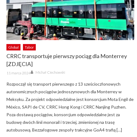
Global
Tabor
CRRC transportuje pierwszy pociąg dla Monterrey
[ZDJĘCIA]
Author
Posted
Michał Ciechowski
11 marca 2024
on
Rozpoczął się transport pierwszego z 13 sześcioczłonowych
autonomicznych pociągów jednoszynowych dla Monterrey w
Meksyku. Za projekt odpowiedzialne jest konsorcjum Mota Engil de
México, SAPI de CV, CRRC Hong Kong i CRRC Nanjing Puzhen.
Poza dostawą pociągów, konsorcjum odpowiedzialne jest za
budowę dwóch linii monorail i trzeciej, zmienionej na trasę
autobusową. Bezzałogowe zespoły trakcyjne GoA4 trafią […]