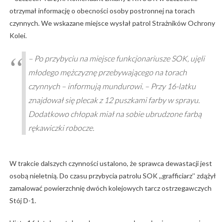
otrzymał informację o obecności osoby postronnej na torach
czynnych. We wskazane miejsce wysłał patrol Strażników Ochrony
Kolei.
– Po przybyciu na miejsce funkcjonariusze SOK, ujęli
młodego mężczyznę przebywającego na torach
czynnych – informują mundurowi. – Przy 16-latku
znajdował się plecak z 12 puszkami farby w sprayu.
Dodatkowo chłopak miał na sobie ubrudzone farbą
rękawiczki robocze.
W trakcie dalszych czynności ustalono, że sprawca dewastacji jest
osobą nieletnią. Do czasu przybycia patrolu SOK ,,grafficiarz’’ zdążył
zamalować powierzchnię dwóch kolejowych tarcz ostrzegawczych
Stój D-1.