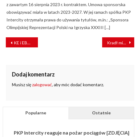
z zawartym 16 sierpnia 2023 r. kontraktem. Umowa sponsorska
obowiązywać miała w latach 2023-2027. W jej ramach spółka PKP
Intercity otrzymała prawa do używania tytułów, m.in.: „Sponsora
Olimpijskiej Reprezentacji Polski na Igrzyska XXXIII […]
NAWIGACJA
KE i EBOR przekażą na rozwój Solidarity Lanes miliard euro
Kradł miał węglowy. Złapali go funkcjonariusze SOK
WPISU
Dodaj komentarz
Musisz się
zalogować
, aby móc dodać komentarz.
Popularne
Ostatnie
PKP Intercity reaguje na pożar pociągów [ZDJĘCIA]