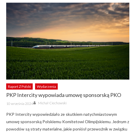
Raport Z Polski
Wydarzenia
PKP Intercity wypowiada umowę sponsorską PKO
Author
Posted
Michał Ciechowski
10 września 2024
on
PKP Intercity wypowiedziało ze skutkiem natychmiastowym
umowę sponsorską Polskiemu Komitetowi Olimpijskiemu. Jednym z
powodów są straty materialne, jakie poniósł przewoźnik w związku