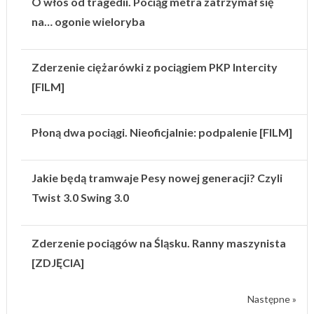
O włos od tragedii. Pociąg metra zatrzymał się
na… ogonie wieloryba
Zderzenie ciężarówki z pociągiem PKP Intercity
[FILM]
Płoną dwa pociągi. Nieoficjalnie: podpalenie [FILM]
Jakie będą tramwaje Pesy nowej generacji? Czyli
Twist 3.0 Swing 3.0
Zderzenie pociągów na Śląsku. Ranny maszynista
[ZDJĘCIA]
Następne »