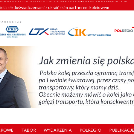
zielą się doświadczeniami z ukraińskim partnerem kolejowym
wej Bydgoszcz Fordon zakończona
zystkie Vectrony na 230 km/h
pociągi od PESA. Sześć nowoczesnych ELF-ów wyjedzie na tory w 202
y. 180 nowych pracowników drużyn pociągowych od początku roku
AROWE
TABOR
WYDARZENIA
POLREGIO
PUBLIKACJE