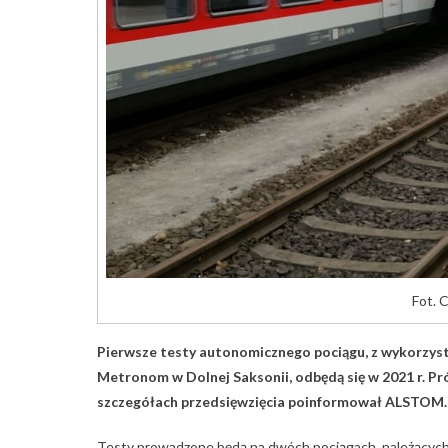
Fot. 
Pierwsze testy autonomicznego pociągu, z wykorzys
Metronom w Dolnej Saksonii, odbędą się w 2021 r. P
szczegółach przedsięwzięcia poinformował ALSTOM.
Testy prowadzone będą na dwóch pociągach, należącyc