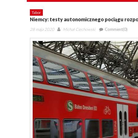
Tabor
Niemcy: testy autonomicznego pociągu rozpoc
Posted
Author
28 maja 2020
Michał Ciechowski
Comment(0)
on