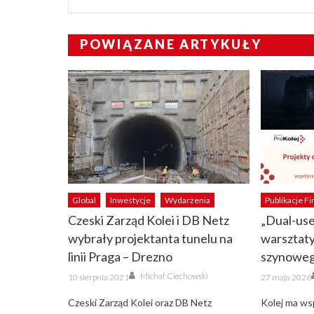
POWIĄZANE ARTYKUŁY
Global
Inwestycje
Wydarzenia
Publikacje F
Czeski Zarząd Kolei i DB Netz
„Dual-use
wybrały projektanta tunelu na
warsztaty
linii Praga – Drezno
szynowe
Author
Posted
Posted
Michał Ciechowski
10 sierpnia 2021
27 maja 2026
on
on
Czeski Zarząd Kolei oraz DB Netz
Kolej ma ws