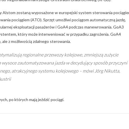
rmy Alstom zostaną wyposażone w europejski system sterowania pociągi
ania pociągiem (ATO). Sprzęt umożliwi pociągom automatyczną jazdę,
gularnej eksploatacji pasażerów i GoA4 podczas manewrowania. GoA3
asystentem, który może interweniować w przypadku zagrożenia. GoA4
 ale z możliwością zdalnego sterowania.
tymalizują regionalne przewozy kolejowe, zmniejszą zużycie
sób wysoce zautomatyzowana jazda w decydujący sposób przyczyni
snego, atrakcyjnego systemu kolejowego – mówi Jörg Nikutta,
ustrii
ych, po których mają jeździć pociągi.