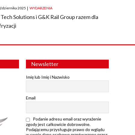
ted
aździernika 2025
|
WYDARZENIA
 Tech Solutions i G&K Rail Group razem dla
fryzacji
Newsletter
Imię lub Imię i Nazwisko
Email
Podanie adresu email oraz wyrażenie
zgody jest całkowicie dobrowolne.
Podającemu przysługuje prawo do wglądu
w swoje dane osobowe przetwarzane przez