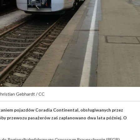
Christian Gebhardt / CC
taniem pojazdów Coradia Continental, obsługiwanych przez
róby przewozu pasażerów zaś zaplanowano dwa lata później. O
h do Regionalbahnfahrzeuge Grossraum Braunschweig (RFGB).