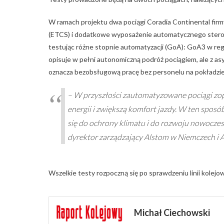
W ramach projektu dwa pociągi Coradia Continental fi
(ETCS) i dodatkowe wyposażenie automatycznego sterow
testując różne stopnie automatyzacji (GoA): GoA3 w re
opisuje w pełni autonomiczną podróż pociągiem, ale z 
oznacza bezobsługową pracę bez personelu na pokładzie,
– W przyszłości zautomatyzowane pociągi zop
energii i zwiększą komfort jazdy. W ten spo
się do ochrony klimatu i do rozwoju nowocze
dyrektor zarządzający Alstom w Niemczech i A
Wszelkie testy rozpoczną się po sprawdzeniu linii kolejow
Michał Ciechowski