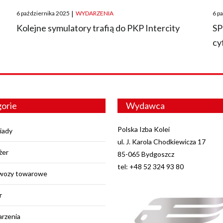
Posted
Pos
6 października 2025
|
WYDARZENIA
6 p
on
on
O
Kolejne symulatory trafią do PKP Intercity
SP
cy
orie
Wydawca
Polska Izba Kolei
iady
ul. J. Karola Chodkiewicza 17
żer
85-065 Bydgoszcz
tel: +48 52 324 93 80
wozy towarowe
r
rzenia