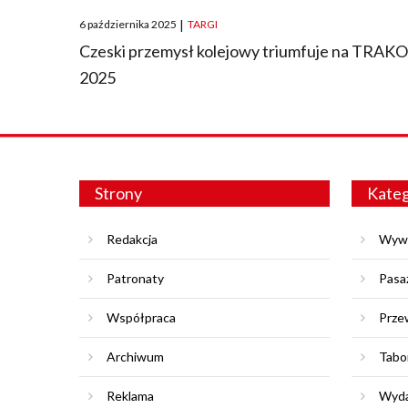
Posted
6 października 2025
|
TARGI
on
Czeski przemysł kolejowy triumfuje na TRAK
2025
Strony
Kateg
Redakcja
Wyw
Patronaty
Pasa
Współpraca
Prze
Archiwum
Tabo
Reklama
Wyda