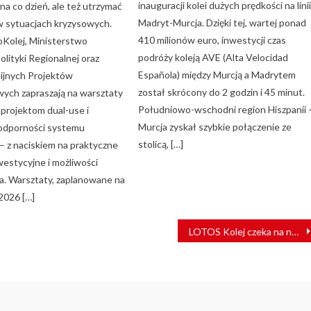
inauguracji kolei dużych prędkości na lini
a co dzień, ale też utrzymać
Madryt-Murcja. Dzięki tej, wartej ponad
 sytuacjach kryzysowych.
410 milionów euro, inwestycji czas
oKolej, Ministerstwo
podróży koleją AVE (Alta Velocidad
olityki Regionalnej oraz
Española) między Murcją a Madrytem
ijnych Projektów
został skrócony do 2 godzin i 45 minut.
ych zapraszają na warsztaty
Południowo-wschodni region Hiszpanii 
projektom dual-use i
Murcja zyskał szybkie połączenie ze
odporności systemu
stolicą, […]
– z naciskiem na praktyczne
westycyjne i możliwości
a. Warsztaty, zaplanowane na
2026 […]
LOTOS Kolej czeka na nowy tabor. W czerwcu dojadą dwie lokomotywy