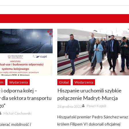
irm
Wydarzenia
Global
Wydarzenia
 i odporna kolej –
Hiszpanie uruchomili szybkie
 dla sektora transportu
połączenie Madryt-Murcja
go”
Author
Posted
Paweł Kupsik
28 grudnia 2022
on
Author
Michał Ciechowski
Hiszpański premier Pedro Sánchez wraz 
królem Filipem VI dokonali oficjalnej
pierać mobilność i