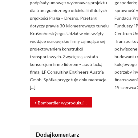
podpisały umowę z wykonawcą projektu
gospodarkę n
dla transgranicznego odcinka linii dużych
sprawność w
prędkości Praga – Drezno. Przetarg
Fundacja Pr
dotyczy prawie 30-kilometrowego tunelu
Funduszy i P
Krušnohorský’ego. Udział w nim wzięły
Centrum Un
wiodące europejskie firmy zajmujące się
Transportow
projektowaniem konstrukcji
poświęcone 
transportowych. Zwycięzcą zostało
budowaniu 
konsorcjum firm z liderem – austriacką
kolejowego 
firmą ILF Consulting Engineers Austria
potrzeby in
Gmbh. Spółka przygotuje dokumentacje
finansowani
[…]
19 czerwca 
NAWIGACJA
Bombardier wyprodukuje dwupoziomowe pociągi dla Seattle
WPISU
Dodaj komentarz