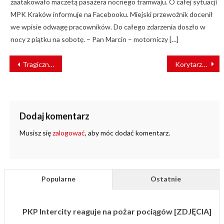
zaatakowało maczetą pasażera nocnego tramwaju. O całej sytuacji
MPK Kraków informuje na Facebooku. Miejski przewoźnik docenił
we wpisie odwagę pracowników. Do całego zdarzenia doszło w
nocy z piątku na sobotę. – Pan Marcin – motorniczy […]
NAWIGACJA
Tragiczny bilans weekendu na polskich torach
Korytarze solidarnościowe dla Ukrainy
WPISU
Dodaj komentarz
Musisz się
zalogować
, aby móc dodać komentarz.
Popularne
Ostatnie
PKP Intercity reaguje na pożar pociągów [ZDJĘCIA]