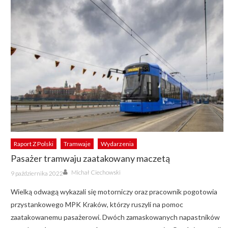
Raport Z Polski
Tramwaje
Wydarzenia
Pasażer tramwaju zaatakowany maczetą
Author
Posted
Michał Ciechowski
9 października 2022
on
Wielką odwagą wykazali się motorniczy oraz pracownik pogotowia
przystankowego MPK Kraków, którzy ruszyli na pomoc
zaatakowanemu pasażerowi. Dwóch zamaskowanych napastników