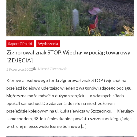
Raport Z Polski
Wydarzenia
Zignorował znak STOP. Wjechał w pociąg towarowy
[ZDJĘCIA]
Author
Posted
Michał Ciechowski
29 czerwca 2022
on
Kierowca osobowego forda zignorował znak STOP i wjechał na
przejazd kolejowy, uderzając w jeden z wagonów jadącego pociągu.
Mężczyzna może mówić o dużym szczęściu – o własnych siłach
opuścił samochód. Do zdarzenia doszło na niestrzeżonym
przejeździe kolejowym na ul. Łukasiewicza w Szczecinku. – Kierujący
samochodem, 48-letni mieszkaniec powiatu szczecineckiego jadąc
w stronę miejscowości Borne Sulinowo […]