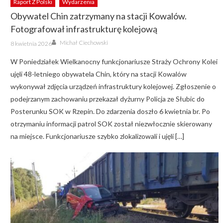
Raport Z Polski
Wydarzenia
Obywatel Chin zatrzymany na stacji Kowalów.
Fotografował infrastrukturę kolejową
Author
Posted
Michał Ciechowski
8 kwietnia 2026
on
W Poniedziałek Wielkanocny funkcjonariusze Straży Ochrony Kolei
ujęli 48-letniego obywatela Chin, który na stacji Kowalów
wykonywał zdjęcia urządzeń infrastruktury kolejowej. Zgłoszenie o
podejrzanym zachowaniu przekazał dyżurny Policja ze Słubic do
Posterunku SOK w Rzepin. Do zdarzenia doszło 6 kwietnia br. Po
otrzymaniu informacji patrol SOK został niezwłocznie skierowany
na miejsce. Funkcjonariusze szybko zlokalizowali i ujęli […]