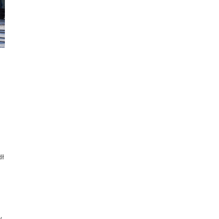
dł
i
w