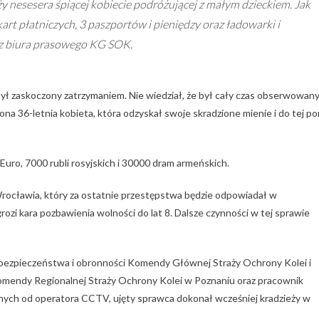
 nesesera śpiącej kobiecie podróżującej z małym dzieckiem. Jak
 kart płatniczych, 3 paszportów i pieniędzy oraz ładowarki i
i z biura prasowego KG SOK.
był zaskoczony zatrzymaniem. Nie wiedział, że był cały czas obserwowan
na 36-letnia kobieta, która odzyskał swoje skradzione mienie i do tej po
uro, 7000 rubli rosyjskich i 30000 dram armeńskich.
rocławia, który za ostatnie przestępstwa będzie odpowiadał w
ozi kara pozbawienia wolności do lat 8. Dalsze czynności w tej sprawie
s. bezpieczeństwa i obronności Komendy Głównej Straży Ochrony Kolei i
mendy Regionalnej Straży Ochrony Kolei w Poznaniu oraz pracownik
anych od operatora CCTV, ujęty sprawca dokonał wcześniej kradzieży w