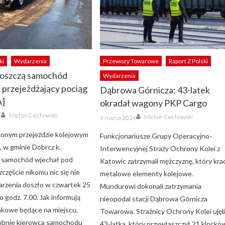
ki
Wydarzenia
Przewozy Towarowe
Raport Z Polski
oszczą samochód
Wydarzenia
 przejeżdżający pociąg
Dąbrowa Górnicza: 43-latek
A]
okradał wagony PKP Cargo
Author
Author
Michał Ciechowski
Posted
1
Michał Ciechowski
4 marca 2024
on
żonym przejeździe kolejowym
Funkcjonariusze Grupy Operacyjno-
 w gminie Dobrcz k.
Interwencyjnej Straży Ochrony Kolei z
, samochód wjechał pod
Katowic zatrzymali mężczyznę, który kra
zczęście nikomu nic się nie
metalowe elementy kolejowe.
darzenia doszło w czwartek 25
Mundurowi dokonali zatrzymania
o godz. 7.00. Jak informują
nieopodal stacji Dąbrowa Górnicza
nkowe będące na miejscu,
Towarowa. Strażnicy Ochrony Kolei ujęl
bnie kierowca samochodu
43-latka, który przywłaszczył 21 klockó