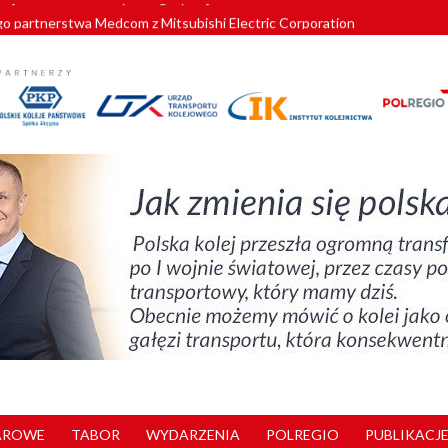
o partnerstwa Medcom z Mitsubishi Electric Corporation
tnerem „Lata na Dolnym Śląsku”. We Wrocławiu rusza weekend pełen reg
pomorskie znów szuka dostawcy nowych EZT
ach kolejowych w północnej Wielkopolsce. Łatwiejsze dojazdy do pracy i 
nuje nowe standardy kategoryzacji dworców
AROWE
TABOR
WYDARZENIA
POLREGIO
PUBLIKACJE