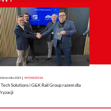
ted
aździernika 2025
|
WYDARZENIA
 Tech Solutions i G&K Rail Group razem dla
fryzacji