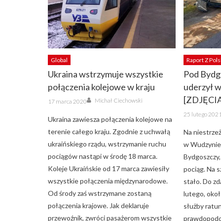
Global
Raport Z Pols
Ukraina wstrzymuje wszystkie
Pod Bydg
połączenia kolejowe w kraju
uderzył w
Author
[ZDJĘCI
Posted
Michał Ciechowski
17 marca 2020
on
Posted
25 lutego 202
on
Ukraina zawiesza połączenia kolejowe na
terenie całego kraju. Zgodnie z uchwałą
Na niestrze
ukraińskiego rządu, wstrzymanie ruchu
w Wudzynie,
pociągów nastąpi w środę 18 marca.
Bydgoszczy
Koleje Ukraińskie od 17 marca zawiesiły
pociąg. Na s
wszystkie połączenia międzynarodowe.
stało. Do z
Od środy zaś wstrzymane zostaną
lutego, okoł
połączenia krajowe. Jak deklaruje
służby ratu
przewoźnik, zwróci pasażerom wszystkie
prawdopodo