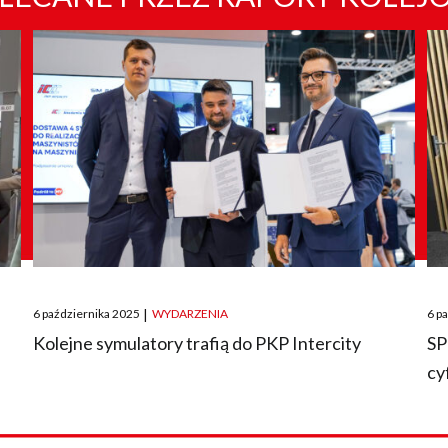
Posted
Pos
6 października 2025
|
WYDARZENIA
6 p
on
on
O
Kolejne symulatory trafią do PKP Intercity
SP
cy