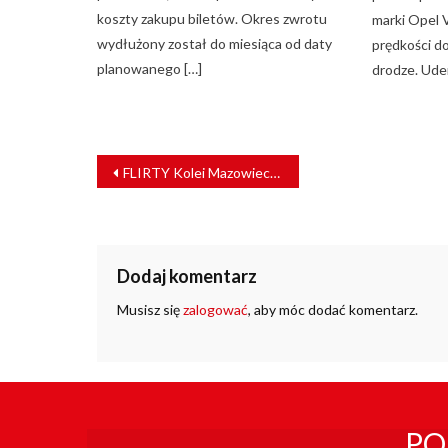
koszty zakupu biletów. Okres zwrotu
marki Opel 
wydłużony został do miesiąca od daty
prędkości d
planowanego […]
drodze. Ude
NAWIGACJA
FLIRTY Kolei Mazowieckich wyposażone zostaną w niezawodne napędy
WPISU
Dodaj komentarz
Musisz się
zalogować
, aby móc dodać komentarz.
PO