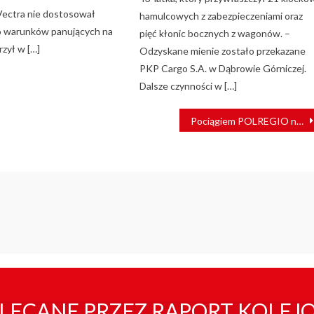
Vectra nie dostosował
hamulcowych z zabezpieczeniami oraz
o warunków panujących na
pięć kłonic bocznych z wagonów. –
rzył w […]
Odzyskane mienie zostało przekazane
PKP Cargo S.A. w Dąbrowie Górniczej.
Dalsze czynności w […]
Pociągiem POLREGIO na bożonarodzeniowe jarmarki
LECANE PRZEZ RAPORT KOLEJ