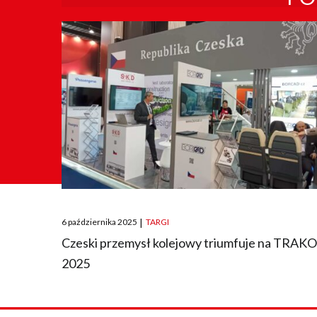
Posted
6 października 2025
|
TARGI
on
Czeski przemysł kolejowy triumfuje na TRAK
2025