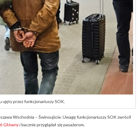
gu ujęty przez funkcjonariuszy SOK.
arszawa Wschodnia – Świnoujście. Uwagę funkcjonariuszy SOK zwrócił
ań Główny
i bacznie przyglądał się pasażerom.