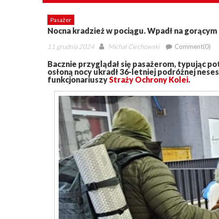
Pasażer
Nocna kradzież w pociągu. Wpadł na gorącym
Posted
Author
11 grudnia 2024
Michał Ciechowski
Comment(0)
on
Bacznie przyglądał się pasażerom, typując pot
osłoną nocy ukradł 36-letniej podróżnej neses
funkcjonariuszy
Straży Ochrony Kolei
.