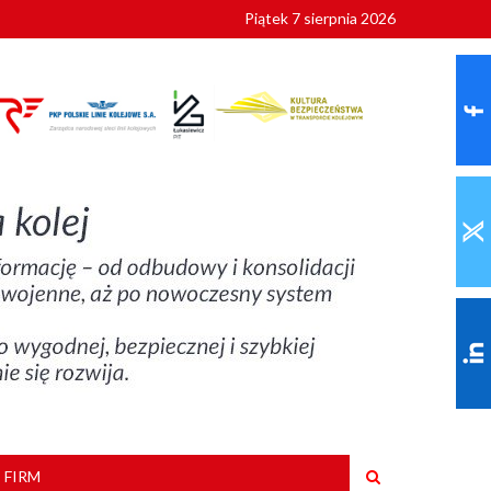
Piątek 7 sierpnia 2026
ionalnych
szkoły
 FIRM