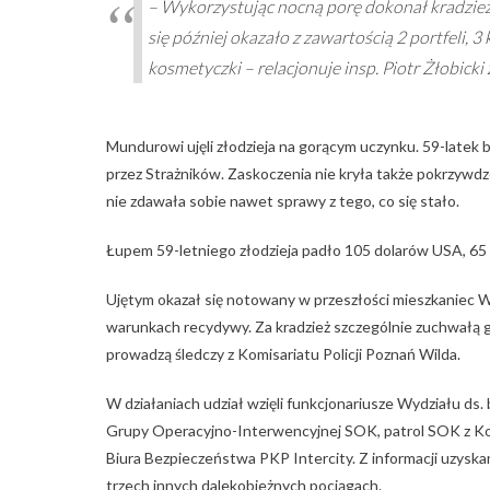
– Wykorzystując nocną porę dokonał kradzieży
się później okazało z zawartością 2 portfeli, 3
kosmetyczki – relacjonuje insp. Piotr Żłobick
Mundurowi ujęli złodzieja na gorącym uczynku. 59-latek 
przez Strażników. Zaskoczenia nie kryła także pokrzywdzo
nie zdawała sobie nawet sprawy z tego, co się stało.
Łupem 59-letniego złodzieja padło 105 dolarów USA, 65 E
Ujętym okazał się notowany w przeszłości mieszkaniec W
warunkach recydywy. Za kradzież szczególnie zuchwałą gr
prowadzą śledczy z Komisariatu Policji Poznań Wilda.
W działaniach udział wzięli funkcjonariusze Wydziału d
Grupy Operacyjno-Interwencyjnej SOK, patrol SOK z Ko
Biura Bezpieczeństwa PKP Intercity. Z informacji uzysk
trzech innych dalekobieżnych pociągach.