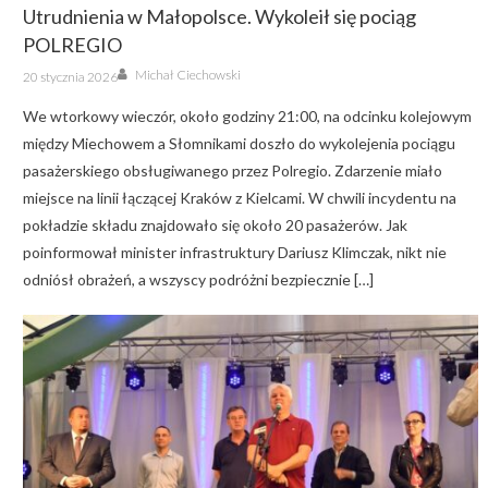
Utrudnienia w Małopolsce. Wykoleił się pociąg
POLREGIO
Author
Posted
Michał Ciechowski
20 stycznia 2026
on
We wtorkowy wieczór, około godziny 21:00, na odcinku kolejowym
między Miechowem a Słomnikami doszło do wykolejenia pociągu
pasażerskiego obsługiwanego przez Polregio. Zdarzenie miało
miejsce na linii łączącej Kraków z Kielcami. W chwili incydentu na
pokładzie składu znajdowało się około 20 pasażerów. Jak
poinformował minister infrastruktury Dariusz Klimczak, nikt nie
odniósł obrażeń, a wszyscy podróżni bezpiecznie […]