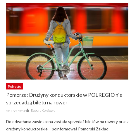
Polregio
Pomorze: Drużyny konduktorskie w POLREGIO nie
sprzedadzą biletu na rower
Author
Posted
Raport Kolejowy
30 lipca 2020
on
Do odwołania zawieszona została sprzedaż biletów na rowery przez
drużyny konduktorskie – poinformował Pomorski Zakład