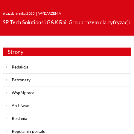
Posted
6 października 2025
|
WYDARZENIA
on
SP Tech Solutions i G&K Rail Group razem dla cyfryzacji
Strony
Redakcja
Patronaty
Współpraca
Archiwum
Reklama
Regulamin portalu