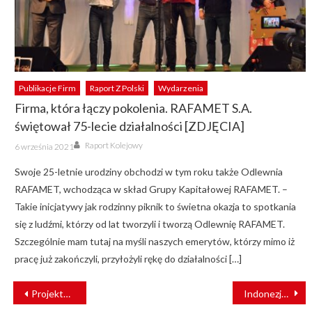
Publikacje Firm
Raport Z Polski
Wydarzenia
Firma, która łączy pokolenia. RAFAMET S.A.
świętował 75-lecie działalności [ZDJĘCIA]
Author
Posted
Raport Kolejowy
6 września 2021
on
Swoje 25-letnie urodziny obchodzi w tym roku także Odlewnia
RAFAMET, wchodząca w skład Grupy Kapitałowej RAFAMET. –
Takie inicjatywy jak rodzinny piknik to świetna okazja to spotkania
się z ludźmi, którzy od lat tworzyli i tworzą Odlewnię RAFAMET.
Szczególnie mam tutaj na myśli naszych emerytów, którzy mimo iż
pracę już zakończyli, przyłożyli rękę do działalności […]
NAWIGACJA
Projektujesz lub produkujesz elektronikę? Weź udział w TEK.day
Indonezja: Pociąg pasażerski wbił się w ciężarówkę. Doszło do eksplozji [FILM]
WPISU