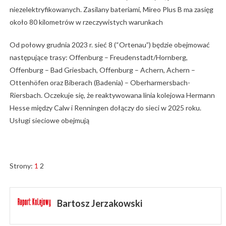
niezelektryfikowanych. Zasilany bateriami, Mireo Plus B ma zasięg
około 80 kilometrów w rzeczywistych warunkach
Od połowy grudnia 2023 r. sieć 8 (“Ortenau”) będzie obejmować
następujące trasy: Offenburg – Freudenstadt/Hornberg,
Offenburg – Bad Griesbach, Offenburg – Achern, Achern –
Ottenhöfen oraz Biberach (Badenia) – Oberharmersbach-
Riersbach. Oczekuje się, że reaktywowana linia kolejowa Hermann
Hesse między Calw i Renningen dołączy do sieci w 2025 roku.
Usługi sieciowe obejmują
Strony:
1
2
Bartosz Jerzakowski