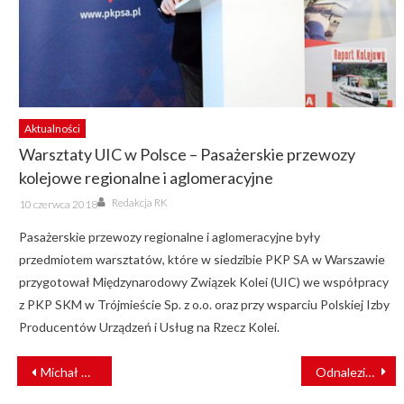
Aktualności
Warsztaty UIC w Polsce – Pasażerskie przewozy
kolejowe regionalne i aglomeracyjne
Author
Posted
Redakcja RK
10 czerwca 2018
on
Pasażerskie przewozy regionalne i aglomeracyjne były
przedmiotem warsztatów, które w siedzibie PKP SA w Warszawie
przygotował Międzynarodowy Związek Kolei (UIC) we współpracy
z PKP SKM w Trójmieście Sp. z o.o. oraz przy wsparciu Polskiej Izby
Producentów Urządzeń i Usług na Rzecz Kolei.
NAWIGACJA
Michał Putkiewicz powołany na kolejne 3 lata
Odnaleziono zaginioną 13-latkę
WPISU