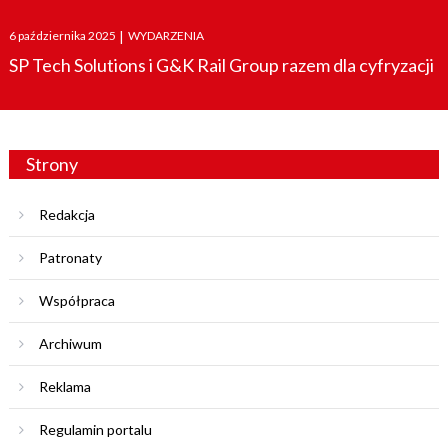
Posted
6 października 2025
|
WYDARZENIA
on
SP Tech Solutions i G&K Rail Group razem dla cyfryzacji
Strony
Redakcja
Patronaty
Współpraca
Archiwum
Reklama
Regulamin portalu