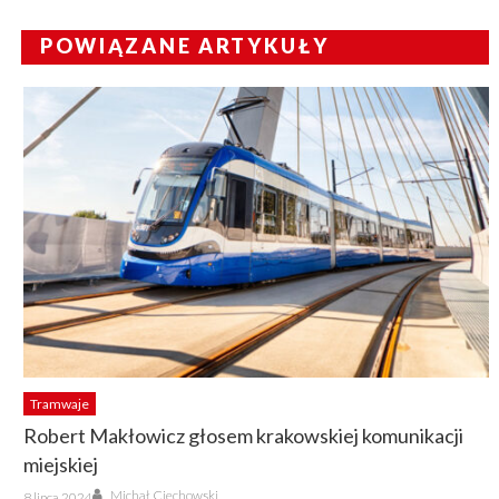
POWIĄZANE ARTYKUŁY
Tramwaje
Robert Makłowicz głosem krakowskiej komunikacji
miejskiej
Author
Posted
Michał Ciechowski
8 lipca 2024