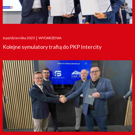
Posted
6 października 2025
|
WYDARZENIA
on
Kolejne symulatory trafią do PKP Intercity