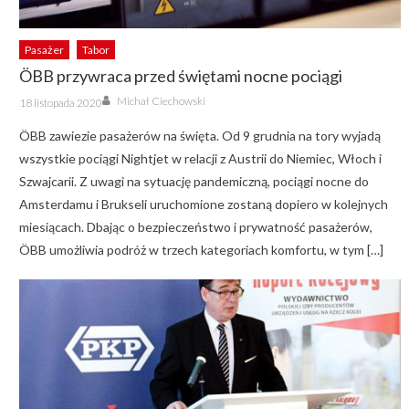
Pasażer
Tabor
ÖBB przywraca przed świętami nocne pociągi
Author
Posted
Michał Ciechowski
18 listopada 2020
on
ÖBB zawiezie pasażerów na święta. Od 9 grudnia na tory wyjadą
wszystkie pociągi Nightjet w relacji z Austrii do Niemiec, Włoch i
Szwajcarii. Z uwagi na sytuację pandemiczną, pociągi nocne do
Amsterdamu i Brukseli uruchomione zostaną dopiero w kolejnych
miesiącach. Dbając o bezpieczeństwo i prywatność pasażerów,
ÖBB umożliwia podróż w trzech kategoriach komfortu, w tym […]