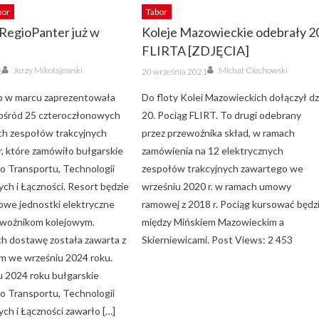
bor
Tabor
RegioPanter już w
Koleje Mazowieckie odebrały 2
FLIRTA [ZDJĘCIA]
Author
Author
Posted
Jerzy Mikołajewski
Michał Ciechowski
6
20 września 2021
on
p w marcu zaprezentowała
Do floty Kolei Mazowieckich dołączył dz
ośród 25 czteroczłonowych
20. Pociąg FLIRT. To drugi odebrany
ch zespołów trakcyjnych
przez przewoźnika skład, w ramach
, które zamówiło bułgarskie
zamówienia na 12 elektrycznych
o Transportu, Technologii
zespołów trakcyjnych zawartego we
ch i Łączności. Resort będzie
wrześniu 2020 r. w ramach umowy
nowe jednostki elektryczne
ramowej z 2018 r. Pociąg kursować będz
ewoźnikom kolejowym.
między Mińskiem Mazowieckim a
h dostawę została zawarta z
Skierniewicami. Post Views: 2 453
m we wrześniu 2024 roku.
 2024 roku bułgarskie
o Transportu, Technologii
ch i Łączności zawarło […]