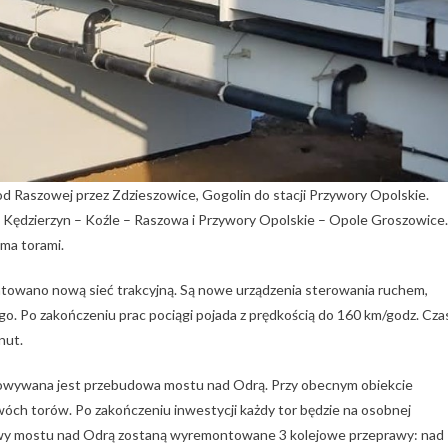
d Raszowej przez Zdzieszowice, Gogolin do stacji Przywory Opolskie.
Kędzierzyn – Koźle – Raszowa i Przywory Opolskie – Opole Groszowice.
ma torami.
owano nową sieć trakcyjną. Są nowe urządzenia sterowania ruchem,
. Po zakończeniu prac pociągi pojada z prędkością do 160 km/godz. Cza
nut.
ywana jest przebudowa mostu nad Odrą. Przy obecnym obiekcie
óch torów. Po zakończeniu inwestycji każdy tor będzie na osobnej
dowy mostu nad Odrą zostaną wyremontowane 3 kolejowe przeprawy: nad