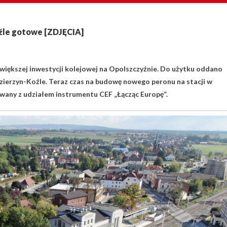
źle gotowe [ZDJĘCIA]
jwiększej inwestycji kolejowej na Opolszczyźnie. Do użytku oddano
ierzyn-Koźle. Teraz czas na budowę nowego peronu na stacji w
owany z udziałem instrumentu CEF „Łącząc Europę”.