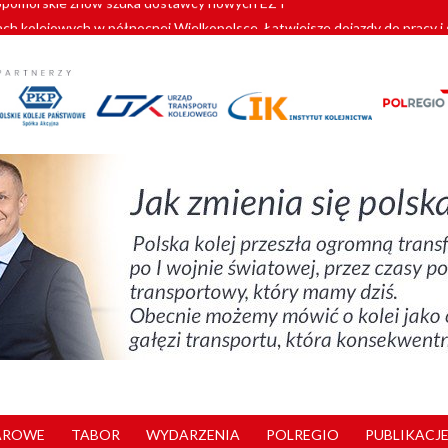
ach kolejowych w północnej Wielkopolsce. Łatwiejsze dojazdy do pracy i 
y. 180 nowych pracowników drużyn pociągowych od początku roku
zielą się doświadczeniami z ukraińskim partnerem kolejowym
wej Bydgoszcz Fordon zakończona
pomorskie znów szuka dostawcy nowych EZT
AROWE
TABOR
WYDARZENIA
POLREGIO
PUBLIKACJE