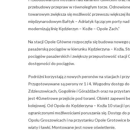
przebudowy przepraw w równoległym torze. Odnowione 
towarowym zwiększa się możliwość przewozu większej iloś
międzynarodowym Bałtyk – Adriatyk łączącym porty nad 
modernizują linię Kędzierzyn – Koźle – Opole Zach.”
Na stacji Opole Główne rozpoczęła się budowa nowego p
pasażerską pociągów w kierunku Kędzierzyna – Koźla, St
pociągów pasażerskich i zwiększy przepustowość stacji 
dostępności do pociągów.
Podróżni korzystają z nowych peronów na stacjach i przy
Przygotowywane są perony nr 1 i 4. Wygodny dostęp do 
Zdzieszowicach, Gogolinie i Górażdżach oraz na przystan
jest 40.metrowe przejście pod torami. Obiekt zapewni be
kolejowej. Od Opola do Kędzierzyna – Koźla 10 stacji i
ograniczonymi możliwościami poruszania się. Dostęp do 
Opolu Groszowicach i na przystanku Opole Grotowice b
wiaty i ławki. Montowane jest nowe oświetlenie.