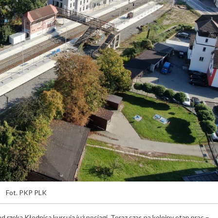
Fot. PKP PLK
zeką Kłodnicą kursują już pociągi. Teraz czas na kolejny etap prac –