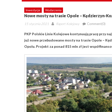
Inwestycje
Wydarzenia
Nowe mosty na trasie Opole – Kędzierzyn-Ko
Posted
Author
15 stycznia 2021
Raport Kolejowy
Comment(0)
on
PKP Polskie Linie Kolejowe kontynuują pracę przy na
już nowe przebudowane mosty na trasie Opole – Kędz
Opolu. Projekt za ponad 815 mln zł jest współfinans