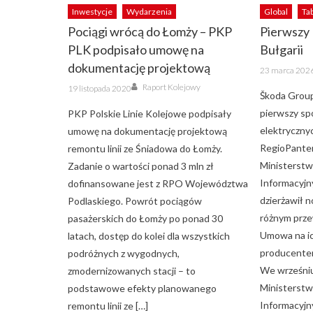
Inwestycje
Wydarzenia
Global
Ta
Pociągi wrócą do Łomży – PKP
Pierwszy 
PLK podpisało umowę na
Bułgarii
dokumentację projektową
Posted
23 marca 202
on
Author
Posted
Raport Kolejowy
19 listopada 2020
on
Škoda Grou
pierwszy sp
PKP Polskie Linie Kolejowe podpisały
elektryczny
umowę na dokumentację projektową
RegioPanter
remontu linii ze Śniadowa do Łomży.
Ministerstw
Zadanie o wartości ponad 3 mln zł
Informacyjny
dofinansowane jest z RPO Województwa
dzierżawił 
Podlaskiego. Powrót pociągów
różnym prz
pasażerskich do Łomży po ponad 30
Umowa na ic
latach, dostęp do kolei dla wszystkich
producente
podróżnych z wygodnych,
We wrześniu
zmodernizowanych stacji – to
Ministerstw
podstawowe efekty planowanego
Informacyjny
remontu linii ze […]