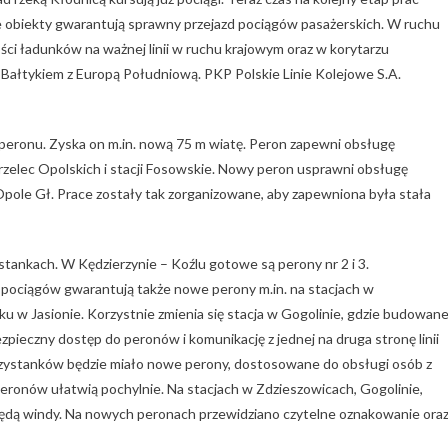
obiekty gwarantują sprawny przejazd pociągów pasażerskich. W ruchu
ci ładunków na ważnej linii w ruchu krajowym oraz w korytarzu
Bałtykiem z Europą Południową. PKP Polskie Linie Kolejowe S.A.
eronu. Zyska on m.in. nową 75 m wiatę. Peron zapewni obsługę
rzelec Opolskich i stacji Fosowskie. Nowy peron usprawni obsługę
Opole Gł. Prace zostały tak zorganizowane, aby zapewniona była stała
stankach. W Kędzierzynie – Koźlu gotowe są perony nr 2 i 3.
pociągów gwarantują także nowe perony m.in. na stacjach w
ku w Jasionie. Korzystnie zmienia się stacja w Gogolinie, gdzie budowan
zpieczny dostęp do peronów i komunikację z jednej na druga stronę linii
 przystanków będzie miało nowe perony, dostosowane do obsługi osób z
peronów ułatwią pochylnie. Na stacjach w Zdzieszowicach, Gogolinie,
ędą windy. Na nowych peronach przewidziano czytelne oznakowanie ora