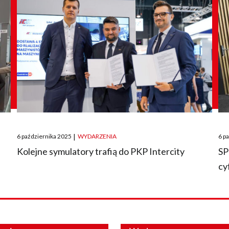
Posted
Pos
6 października 2025
|
WYDARZENIA
6 p
on
on
O
Kolejne symulatory trafią do PKP Intercity
SP
cy