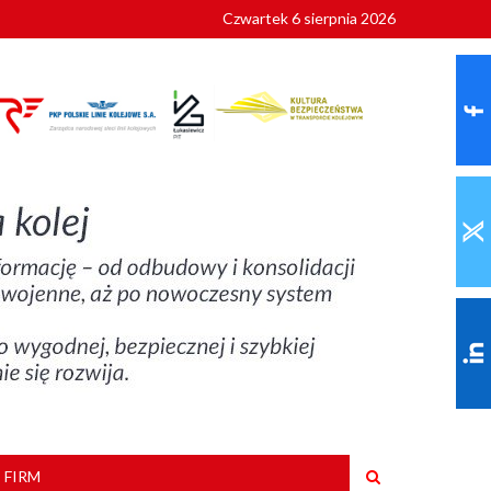
Czwartek 6 sierpnia 2026
9 roku
 FIRM