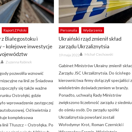
Raport Z Polski
Personalia
Wydarzenia
z Białegostoku i
Ukraiński rząd zmienił skład
 – kolejowe inwestycje
zarządu Ukrzaliznytsia
 województw
Author
Posted
Michał Ciechowski
19 maja 2022
on
Author
Zuzanna Rabinek
6
Gabinet Ministrów Ukrainy zmienił skła
Zarządu JSC Ukrzaliznytsia. Do ścisłego
gody pozwoliła wznowić
kierownictwa firmy dołączyli specjaliści 
izacyjne na linii ze Śniadowa
wieloletnim doświadczeniem w branży.
ozpoczęły się także ważne
Ponadto, uchwałą Rady Ministrów
erunku Ostrołęki, gdzie
zwiększono liczebność zarządu z siedmiu
yło wprowadzenie zastępczej
do ośmiu osób. Do zarządu spółki
 autobusowej. Od kwietnia z
Ukrzaliznytsia powołani zostali
rtuje kompleksowa
Wołodymyr Krot, Roman Czernicki i
 linii Tłuszcz – Ostrołęka. Po
Wiaczesław Eremin. Wieloletnie