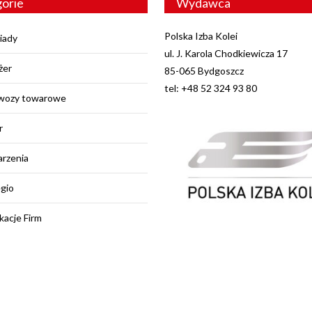
orie
Wydawca
Polska Izba Kolei
iady
ul. J. Karola Chodkiewicza 17
żer
85-065 Bydgoszcz
tel: +48 52 324 93 80
wozy towarowe
r
rzenia
egio
kacje Firm