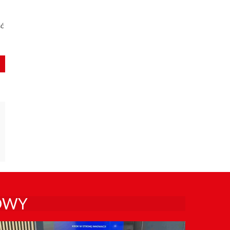
ść
OWY