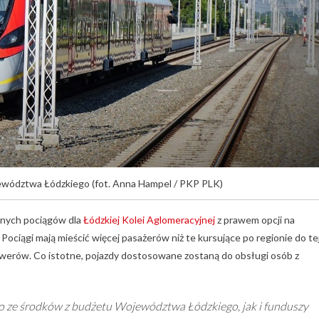
jewództwa Łódzkiego (fot. Anna Hampel / PKP PLK)
nych pociągów dla
Łódzkiej Kolei Aglomeracyjnej
z prawem opcji na
ociągi mają mieścić więcej pasażerów niż te kursujące po regionie do te
rowerów. Co istotne, pojazdy dostosowane zostaną do obsługi osób z
 ze środków z budżetu Województwa Łódzkiego, jak i funduszy