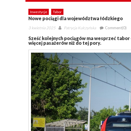
Inwestycje
Tabor
Nowe pociągi dla województwa łódzkiego
Posted
Author
3 kwietnia 2025
Patrycja Kulczyńska
Comment(0)
on
Sześć kolejnych pociągów ma wesprzeć tabor 
więcej pasażerów niż do tej pory.