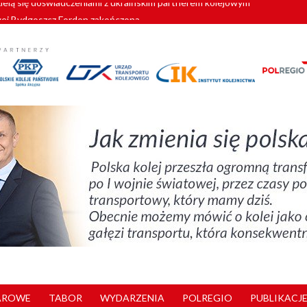
wej Bydgoszcz Fordon zakończona
zystkie Vectrony na 230 km/h
pociągi od PESA. Sześć nowoczesnych ELF-ów wyjedzie na tory w 202
c dla GySEV gotowe
zielą się doświadczeniami z ukraińskim partnerem kolejowym
AROWE
TABOR
WYDARZENIA
POLREGIO
PUBLIKACJE