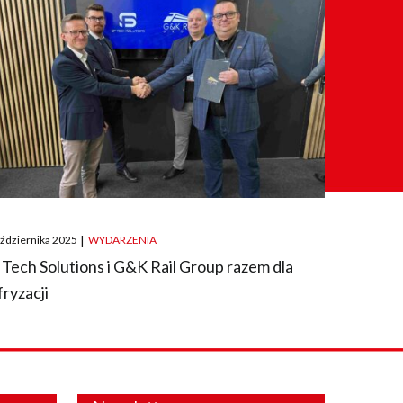
ted
aździernika 2025
|
WYDARZENIA
 Tech Solutions i G&K Rail Group razem dla
fryzacji