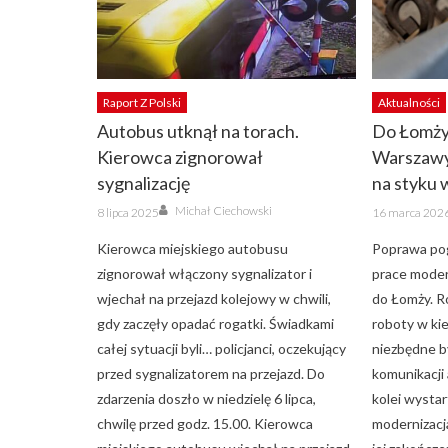
Raport Z Polski
Aktualności
Autobus utknął na torach.
Do Łomży 
Kierowca zignorował
Warszawy
sygnalizację
na styku
Author
Posted
Posted
Michał Ciechowski
8 lipca 2025
16 marca 202
on
on
Kierowca miejskiego autobusu
Poprawa po
zignorował włączony sygnalizator i
prace modern
wjechał na przejazd kolejowy w chwili,
do Łomży. R
gdy zaczęły opadać rogatki. Świadkami
roboty w ki
całej sytuacji byli… policjanci, oczekujący
niezbędne b
przed sygnalizatorem na przejazd. Do
komunikacji
zdarzenia doszło w niedzielę 6 lipca,
kolei wysta
chwilę przed godz. 15.00. Kierowca
modernizacja