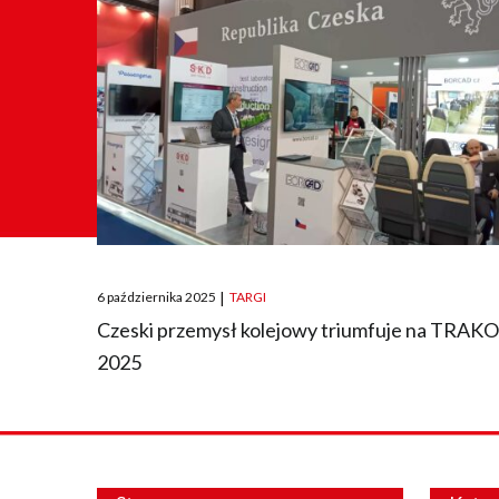
Posted
6 października 2025
|
TARGI
on
Czeski przemysł kolejowy triumfuje na TRAK
2025