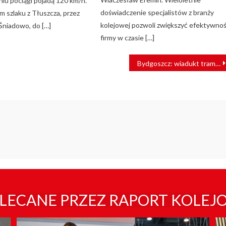
niu pociągi pojadą 120 km/h.
doświadczenie specjalistów z branży
m szlaku z Tłuszcza, przez
kolejowej pozwoli zwiększyć efektywno
 Śniadowo, do […]
firmy w czasie […]
Bydgoszcz: wiadukt tramwajowy do przebudowy. Prace zajmą dwa lata
LECANE PRZEZ RAPORT KOLEJ