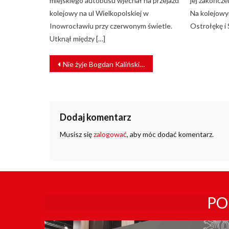
miejskiego autobusu wjechał na przejazd
jej zakończe
kolejowy na ul Wielkopolskiej w
Na kolejowy
Inowrocławiu przy czerwonym świetle.
Ostrołękę i
Utknął między […]
NAWIGACJA
Nie żyje Bogdan Kaliński, wieloletni Dyrektor Spółki Tramwaje Elbląskie
WPISU
Dodaj komentarz
Musisz się
zalogować
, aby móc dodać komentarz.
PO