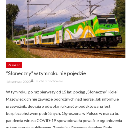
Pasażer
“Słoneczny” w tym roku nie pojedzie
Author
Posted
Michał Ciechowski
16 czerwca 2020
on
W tym roku, po raz pierwszy od 15 lat, pociąg „Słoneczny” Kolei
Mazowieckich nie zawiezie podróżnych nad morze. Jak informuje
przewoźnik, decyzja o odwołaniu kursów podyktowana jest
bezpieczeństwem podróżnych. Ogłoszona w Polsce w marcu br.
pandemia wirusa COVID-19 spowodowała poważne ograniczenia
w transporcie publicznym. Zgodnie z Rozporządzeniem Rady