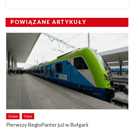
POWIĄZANE ARTYKUŁY
Global
Tabor
Pierwszy RegioPanter już w Bułgarii