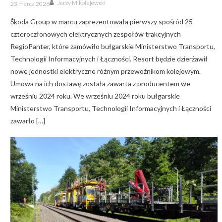
Author
Posted
Jerzy Mikołajewski
23 marca 2026
on
Škoda Group w marcu zaprezentowała pierwszy spośród 25
czteroczłonowych elektrycznych zespołów trakcyjnych
RegioPanter, które zamówiło bułgarskie Ministerstwo Transportu,
Technologii Informacyjnych i Łączności. Resort będzie dzierżawił
nowe jednostki elektryczne różnym przewoźnikom kolejowym.
Umowa na ich dostawę została zawarta z producentem we
wrześniu 2024 roku. We wrześniu 2024 roku bułgarskie
Ministerstwo Transportu, Technologii Informacyjnych i Łączności
zawarło […]