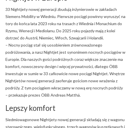
33 Nightjety nowej generacji zbudują inżynierowie w zakładach
Siemens Mobility w Wiedniu. Pierwsze pociągi powinny wyruszyć na
tory do końca lata 2023 roku na trasach z Wiednia i Monachium do
Rzymu, Wenecji i Mediolanu. Do 2025 roku pojazdy mają z kolei
dotrzeć do Austrii, Niemiec, Włoch, Szwajcarii i Holandii.
– Nocny pociąg stał się uosobieniem zrównoważonego
podróżowania, a nasz Nightjet jest synonimem nocnych pociągów w
Europie. Dla naszych gości podróżnych coraz większe znaczenie ma
komfort, nowoczesny design i więcej prywatności, dlatego ÖBB
inwestuje w sumie w 33 całkowicie nowe pociągi Nightjet. Wnętrze
Nightjetów nowej generacji zaoferuje gościom nowe wrażenia z
podróży. Z tym pociągiem wkraczamy w nową erę nocnych podróży
– przekazuje prezes ÖBB Andreas Matthä.
Lepszy komfort
Siedmiowagonowe Nightjety nowej generacji składają się z wagonu
sterowniczego, wielofunkcyjnego, trzech wagonów kuszetkowych i