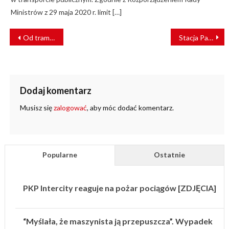
Ministrów z 29 maja 2020 r. limit […]
NAWIGACJA
Od tramwaju oderwał się pantograf [FILM]
Stacja Pasłęk oddana do użytku
WPISU
Dodaj komentarz
Musisz się
zalogować
, aby móc dodać komentarz.
Popularne
Ostatnie
PKP Intercity reaguje na pożar pociągów [ZDJĘCIA]
“Myślała, że maszynista ją przepuszcza”. Wypadek