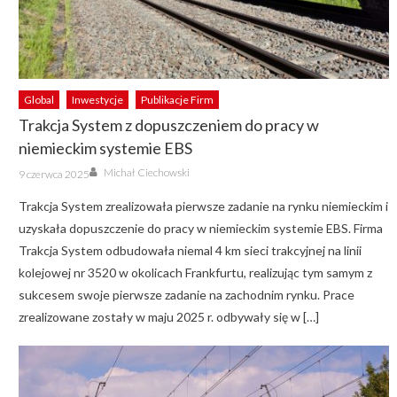
Global
Inwestycje
Publikacje Firm
Trakcja System z dopuszczeniem do pracy w
niemieckim systemie EBS
Author
Posted
Michał Ciechowski
9 czerwca 2025
on
Trakcja System zrealizowała pierwsze zadanie na rynku niemieckim i
uzyskała dopuszczenie do pracy w niemieckim systemie EBS. Firma
Trakcja System odbudowała niemal 4 km sieci trakcyjnej na linii
kolejowej nr 3520 w okolicach Frankfurtu, realizując tym samym z
sukcesem swoje pierwsze zadanie na zachodnim rynku. Prace
zrealizowane zostały w maju 2025 r. odbywały się w […]