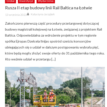
Global
Inwestycje
Wydarzenia
Rusza II etap budowy linii Rail Baltica na Łotwie
Author
Posted
Katarzyna Jarząbek
13 września 2022
on
Zakończono pierwszą część procedury przetargowej dotyczącej
budowy magistrali kolejowej na Łotwie, związanej z projektem Rail
Baltica. Odpowiedzialna za wdrożenie projektu w tym regionie
spółka Ejropas Dzelcela līnijas spośród sześciu konsorcjów
ubiegających się o udział w dalszym postępowaniu wybrała pięć,
które będą mogły złożyć swoje oferty do 31 października tego roku.
Kto weźmie udział w przetargu […]