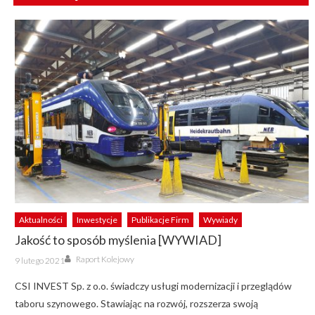
Aktualności
Inwestycje
Publikacje Firm
Wywiady
Jakość to sposób myślenia [WYWIAD]
Author
Posted
Raport Kolejowy
9 lutego 2021
on
CSI INVEST Sp. z o.o. świadczy usługi modernizacji i przeglądów
taboru szynowego. Stawiając na rozwój, rozszerza swoją