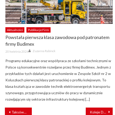
Aktualności
Publikacje Firm
Powstała pierwsza klasa zawodowa pod patronatem
firmy Budimex
Author
Posted
Zuzanna Rabinek
20 kwietnia 2026
on
Programy edukacyjne oraz współpraca ze szkołami technicznymi w
Polsce są konsekwentnie rozwijane przez firmę Budimex. Jednym z
przykładów tych działań jest uruchomienie w Zespole Szkół nr 2 w
Koluszkach pierwszej klasy patronackiej o profilu kolejowym. To
klasa kształcąca w zawodzie technik elektroenergetyk transportu
szynowego, przygotowująca uczniów do pracy w dynamicznie
rozwijającym się sektorze infrastruktury kolejowej […]
NAWIGACJA
Taksówka wjechała pod pociąg. Nie żyje jedna osoba
Koleje Dolnośląskie grają z WOŚP [AUKCJE]
WPISU