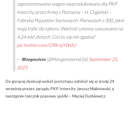
zaprezentowano wagon wyprodukowany dla PKP
Intercity przez firmę z Poznania – H. Cegielski –
Fabrykę Pojazdów Szynowych. Pierwszym z 300, jakie
mają trafić do taboru. Wartość umowy szacowano na
4,24 mld złotych. Coś tu się nie zgadza?
pic.twitter.com/CRKrqY0rdU
— 𝕸𝖔𝖗𝖌𝖊𝖓𝖘𝖙𝖊𝖗𝖓 (@Morgenstern616)
September 25,
2025
Do gorącej dyskusji wokół prototypu odniósł się w środę 24
września prezes zarządu PKP Intercity Janusz Malinowski, a
następnie rzecznik prasowy spółki – Maciej Dutkiewicz.