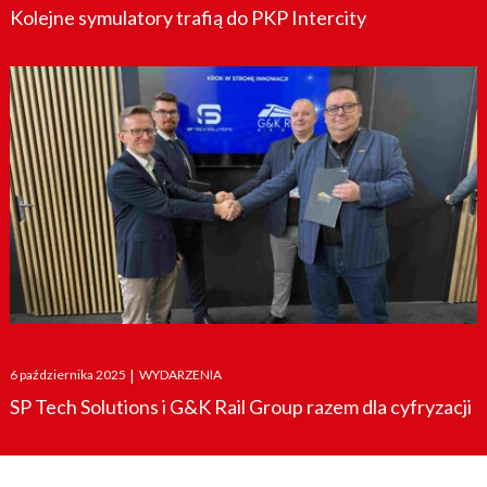
Kolejne symulatory trafią do PKP Intercity
Posted
6 października 2025
|
WYDARZENIA
on
SP Tech Solutions i G&K Rail Group razem dla cyfryzacji