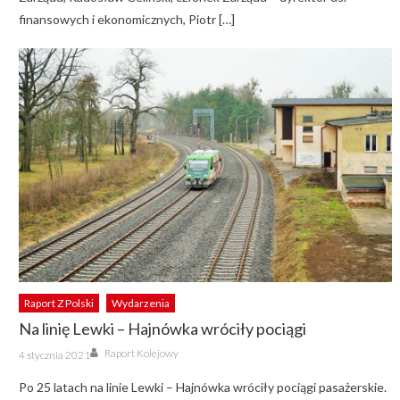
finansowych i ekonomicznych, Piotr […]
Raport Z Polski
Wydarzenia
Na linię Lewki – Hajnówka wróciły pociągi
Author
Posted
Raport Kolejowy
4 stycznia 2021
on
Po 25 latach na linie Lewki – Hajnówka wróciły pociągi pasażerskie.