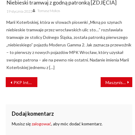
Niebieski tramwaj z godną patronką [ZDJĘCIA]
Author
Posted
Tomasz Mokos
19 stycznia 2022
on
Marii Koterbskiej, która w słowach piosenki „Mkną po szynach
niebieskie tramwaje przez wrocławskich ulic sto…” rozsławiała
tramwaje ze stolicy Dolnego Śląska, została patronką pierwszego
„niebieskiego” pojazdu Moderus Gamma 2. Jak zaznacza przewoźnik
– to pierwszy z nowych pojazdów MPK Wrocław, który uzyskał
swojego patrona – ale na pewno nie ostatni. Nadanie imienia Marii
Koterbskiej jednemu z […]
NAWIGACJA
PKP Intercity: Nowy wagon H. Cegielski wymaga poprawek
Maszynista KM mistrzem ekologicznej jazdy
WPISU
Dodaj komentarz
Musisz się
zalogować
, aby móc dodać komentarz.