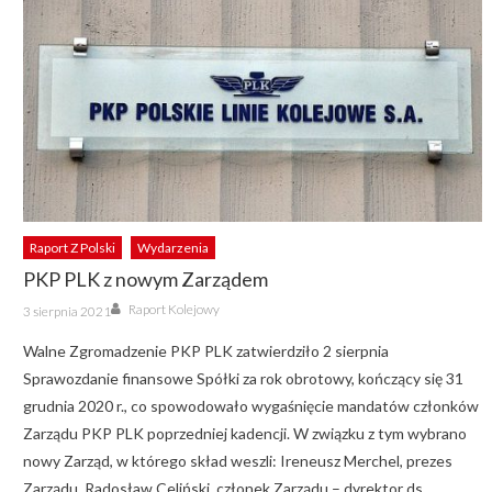
Raport Z Polski
Wydarzenia
PKP PLK z nowym Zarządem
Author
Posted
Raport Kolejowy
3 sierpnia 2021
on
Walne Zgromadzenie PKP PLK zatwierdziło 2 sierpnia
Sprawozdanie finansowe Spółki za rok obrotowy, kończący się 31
grudnia 2020 r., co spowodowało wygaśnięcie mandatów członków
Zarządu PKP PLK poprzedniej kadencji. W związku z tym wybrano
nowy Zarząd, w którego skład weszli: Ireneusz Merchel, prezes
Zarządu, Radosław Celiński, członek Zarządu – dyrektor ds.