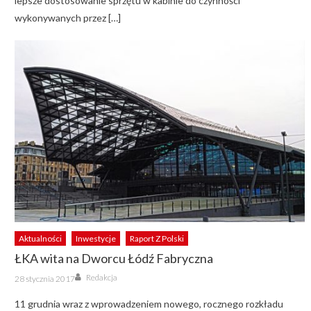
lepsze dostosowanie sprzętu w kabinie do czynności
wykonywanych przez […]
Aktualności
Inwestycje
Raport Z Polski
ŁKA wita na Dworcu Łódź Fabryczna
Author
Posted
Redakcja
28 stycznia 2017
on
11 grudnia wraz z wprowadzeniem nowego, rocznego rozkładu