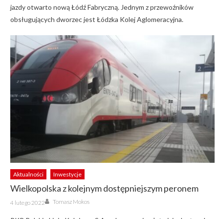
jazdy otwarto nową Łódź Fabryczną. Jednym z przewoźników
obsługujących dworzec jest Łódzka Kolej Aglomeracyjna.
Aktualności
Inwestycje
Wielkopolska z kolejnym dostępniejszym peronem
Author
Posted
Tomasz Mokos
4 lutego 2022
on