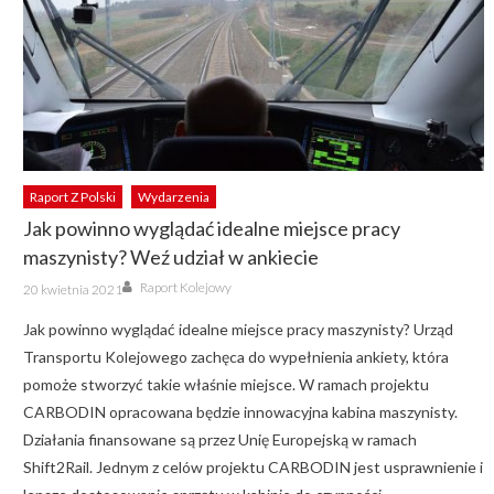
Raport Z Polski
Wydarzenia
Jak powinno wyglądać idealne miejsce pracy
maszynisty? Weź udział w ankiecie
Author
Posted
Raport Kolejowy
20 kwietnia 2021
on
Jak powinno wyglądać idealne miejsce pracy maszynisty? Urząd
Transportu Kolejowego zachęca do wypełnienia ankiety, która
pomoże stworzyć takie właśnie miejsce. W ramach projektu
CARBODIN opracowana będzie innowacyjna kabina maszynisty.
Działania finansowane są przez Unię Europejską w ramach
Shift2Rail. Jednym z celów projektu CARBODIN jest usprawnienie i