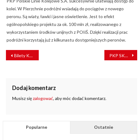
PKP Polskie Linie Kolejowe S.A. sukcesywnie ułatwiają dostęp do
kolei. W Pierzchnie podróżni wsiadają do pociągów z nowego
peronu. Są wiaty, ławki i jasne oświetlenie. Jest to efekt
ogólnopolskiego projektu za ok. 100 mln zł, realizowanego z
wykorzystaniem środków unijnych z POIiŚ. Dzięki realizacji prac
podróżni korzystają już z kilkunastu dostępniejszych peronów.
NAWIGACJA
Bilety Kolei Dolnośląskich dostępne na platformie e-podróżnik.pl
PKP SKM w Trójmieście szuka dostawcy nowych EZT-ów!
WPISU
Dodaj komentarz
Musisz się
zalogować
, aby móc dodać komentarz.
Popularne
Ostatnie