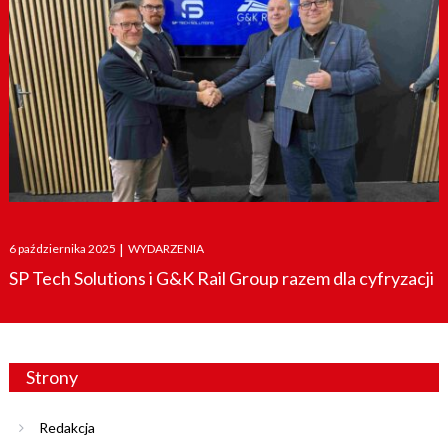
Posted
6 października 2025
|
WYDARZENIA
on
SP Tech Solutions i G&K Rail Group razem dla cyfryzacji
Strony
Redakcja