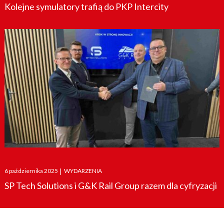
Kolejne symulatory trafią do PKP Intercity
Posted
6 października 2025
|
WYDARZENIA
on
SP Tech Solutions i G&K Rail Group razem dla cyfryzacji