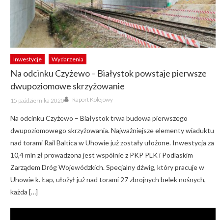
Inwestycje
Wydarzenia
Na odcinku Czyżewo – Białystok powstaje pierwsze
dwupoziomowe skrzyżowanie
Author
Posted
Raport Kolejowy
15 października 2020
on
Na odcinku Czyżewo – Białystok trwa budowa pierwszego
dwupoziomowego skrzyżowania. Najważniejsze elementy wiaduktu
nad torami Rail Baltica w Uhowie już zostały ułożone. Inwestycja za
10,4 mln zł prowadzona jest wspólnie z PKP PLK i Podlaskim
Zarządem Dróg Wojewódzkich. Specjalny dźwig, który pracuje w
Uhowie k. Łap, ułożył już nad torami 27 zbrojnych belek nośnych,
każda […]