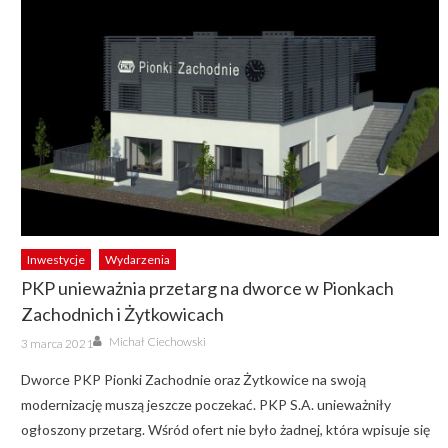
Inwestycje
Wydarzenia
PKP unieważnia przetarg na dworce w Pionkach
Zachodnich i Żytkowicach
Author
Posted
Michał Ciechowski
3 marca 2021
on
Dworce PKP Pionki Zachodnie oraz Żytkowice na swoją
modernizację muszą jeszcze poczekać. PKP S.A. unieważniły
ogłoszony przetarg. Wśród ofert nie było żadnej, która wpisuje się