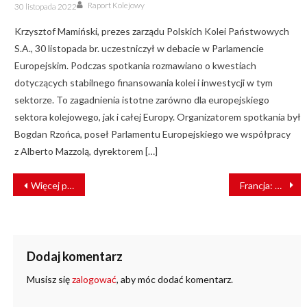
Author
Posted
Raport Kolejowy
30 listopada 2022
on
Krzysztof Mamiński, prezes zarządu Polskich Kolei Państwowych
S.A., 30 listopada br. uczestniczył w debacie w Parlamencie
Europejskim. Podczas spotkania rozmawiano o kwestiach
dotyczących stabilnego finansowania kolei i inwestycji w tym
sektorze. To zagadnienia istotne zarówno dla europejskiego
sektora kolejowego, jak i całej Europy. Organizatorem spotkania był
Bogdan Rzońca, poseł Parlamentu Europejskiego we współpracy
z Alberto Mazzolą, dyrektorem […]
NAWIGACJA
Więcej patroli na stacjach i mostach. SOK w wakacje dba o bezpieczeństwo młodzieży
Francja: do pociągu tylko z certyfikatem covidowym
WPISU
Dodaj komentarz
Musisz się
zalogować
, aby móc dodać komentarz.