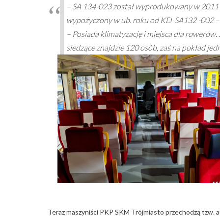
– SA 134-023 został wyprodukowany w 2011 ro
wypożyczony w ub. roku od KD SA132 -002 – 
– Posiada klimatyzację i miejsca dla rowerów
siedzące znajdzie 120 osób, zaś na pokład je
Teraz maszyniści PKP SKM Trójmiasto przechodzą tzw. aut