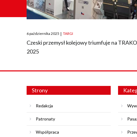
Posted
6 października 2025
|
TARGI
on
Czeski przemysł kolejowy triumfuje na TRAK
2025
Strony
Kateg
Redakcja
Wyw
Patronaty
Pasa
Współpraca
Prze