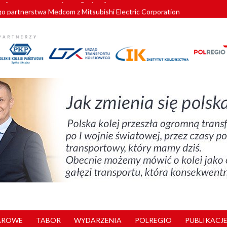
o partnerstwa Medcom z Mitsubishi Electric Corporation
tnerem „Lata na Dolnym Śląsku”. We Wrocławiu rusza weekend pełen reg
pomorskie znów szuka dostawcy nowych EZT
ach kolejowych w północnej Wielkopolsce. Łatwiejsze dojazdy do pracy i 
nuje nowe standardy kategoryzacji dworców
AROWE
TABOR
WYDARZENIA
POLREGIO
PUBLIKACJE