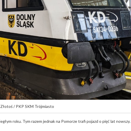
 Złotoś / PKP SKM Trójmiasto
głym roku. Tym razem jednak na Pomorze trafi pojazd o pięć lat nowszy.