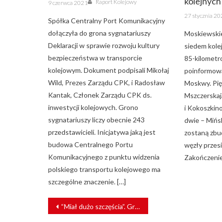
kolejnych 
Posted
Raport Kolejowy
9 czerwca 2021
on
Posted
27 stycznia 2
on
Spółka Centralny Port Komunikacyjny
dołączyła do grona sygnatariuszy
Moskiewskie
Deklaracji w sprawie rozwoju kultury
siedem kole
bezpieczeństwa w transporcie
85-kilometro
kolejowym. Dokument podpisali Mikołaj
poinformow
Wild, Prezes Zarządu CPK, i Radosław
Moskwy. Pięć
Kantak, Członek Zarządu CPK ds.
Mszczerska
inwestycji kolejowych. Grono
i Kokoszkin
sygnatariuszy liczy obecnie 243
dwie – Mińsk
przedstawicieli. Inicjatywa jaką jest
zostaną zb
budowa Centralnego Portu
węzły przesi
Komunikacyjnego z punktu widzenia
Zakończenie
polskiego transportu kolejowego ma
szczególne znaczenie. […]
NAWIGACJA
“Miał dużo szczęścia”. Groźny wypadek na przejeździe kolejowym na Lubelszczyźnie
WPISU