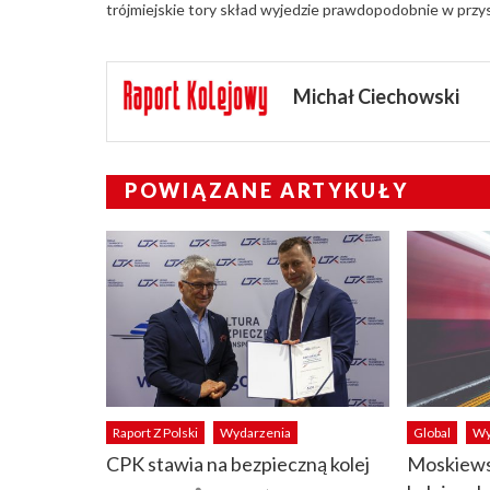
trójmiejskie tory skład wyjedzie prawdopodobnie w przy
Michał Ciechowski
POWIĄZANE ARTYKUŁY
Raport Z Polski
Wydarzenia
Global
Wy
CPK stawia na bezpieczną kolej
Moskiews
Author