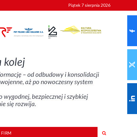
Piątek 7 sierpnia 2026
ionalnych
szkoły
 FIRM