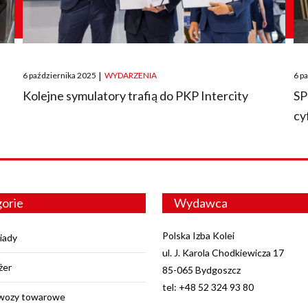
Posted
Pos
6 października 2025
|
WYDARZENIA
6 p
on
on
O
Kolejne symulatory trafią do PKP Intercity
SP
cy
orie
Wydawca
Polska Izba Kolei
iady
ul. J. Karola Chodkiewicza 17
żer
85-065 Bydgoszcz
tel: +48 52 324 93 80
wozy towarowe