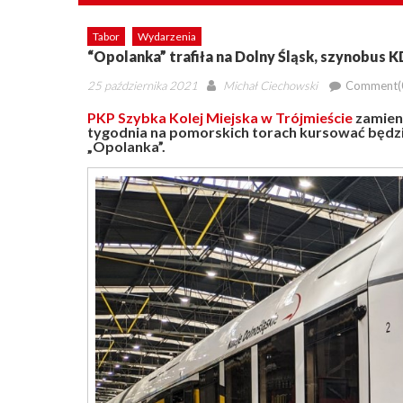
Tabor
Wydarzenia
“Opolanka” trafiła na Dolny Śląsk, szynobus 
Posted
Author
25 października 2021
Michał Ciechowski
Comment(
on
PKP Szybka Kolej Miejska w Trójmieście
zamieni
tygodnia na pomorskich torach kursować będzie
„Opolanka”.