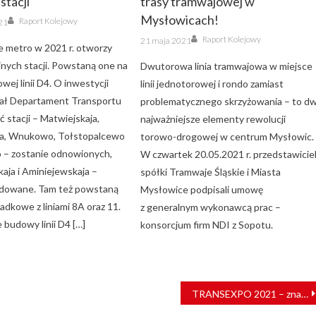
stacji
trasy tramwajowej w
Author
Mysłowicach!
Raport Kolejowy
021
Author
Posted
Raport Kolejowy
21 maja 2021
on
 metro w 2021 r. otworzy
jnych stacji. Powstaną one na
Dwutorowa linia tramwajowa w miejsce
wej linii D4. O inwestycji
linii jednotorowej i rondo zamiast
ał Departament Transportu
problematycznego skrzyżowania – to d
 stacji – Matwiejskaja,
najważniejsze elementy rewolucji
ja, Wnukowo, Tołstopalcewo
torowo-drogowej w centrum Mysłowic.
o – zostanie odnowionych,
W czwartek 20.05.2021 r. przedstawicie
aja i Aminiejewskaja –
spółki Tramwaje Śląskie i Miasta
udowane. Tam też powstaną
Mysłowice podpisali umowę
adkowe z liniami 8A oraz 11.
z generalnym wykonawcą prac –
 budowy linii D4 […]
konsorcjum firm NDI z Sopotu.
TRANSEXPO 2021 – znamy premiery 15. edycji kieleckich targów!