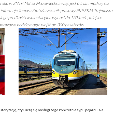
ku w ZNTK Mińsk Mazowiecki, a więc jest o 5 lat młodszy niż
informuje Tomasz Złotoś, rzecznik prasowy PKP SKM Trójmiasto.
. Jego prędkość eksploatacyjna wynosi do 120 km/h, miejsce
dnorazowo będzie mogło wejść ok. 300 pasażerów.
oryzację, czyli uczą się obsługi tego konkretnie typu pojazdu. Na