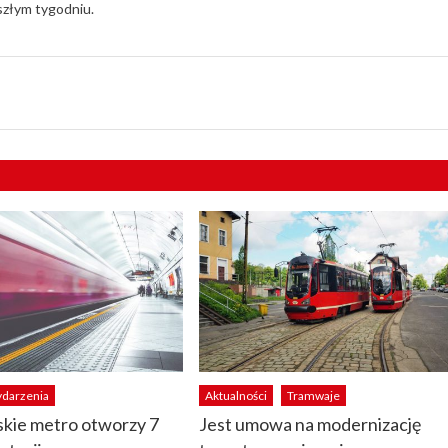
szłym tygodniu.
darzenia
Aktualności
Tramwaje
kie metro otworzy 7
Jest umowa na modernizację