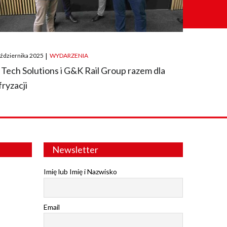
ted
aździernika 2025
|
WYDARZENIA
 Tech Solutions i G&K Rail Group razem dla
fryzacji
Newsletter
Imię lub Imię i Nazwisko
Email