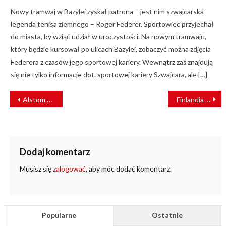
Nowy tramwaj w Bazylei zyskał patrona – jest nim szwajcarska
legenda tenisa ziemnego – Roger Federer. Sportowiec przyjechał
do miasta, by wziąć udział w uroczystości. Na nowym tramwaju,
który będzie kursował po ulicach Bazylei, zobaczyć można zdjęcia
Federera z czasów jego sportowej kariery. Wewnątrz zaś znajdują
się nie tylko informacje dot. sportowej kariery Szwajcara, ale […]
NAWIGACJA
Alstom dostarczy do Włoch nowe pociągi regionalne Coradia Stream
Finlandia pracuje nad autonomicznym pociągiem towarowym
WPISU
Dodaj komentarz
Musisz się
zalogować
, aby móc dodać komentarz.
Popularne
Ostatnie