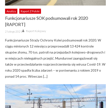
Analizy
Raport Z Polski
Funkcjonariusze SOK podsumowali rok 2020
[RAPORT]
Author
Posted
Raport Kolejowy
2 lutego 2021
on
Funkcjonariusze Straży Ochrony Kolei podsumowali rok 2020. W
ciągu minionych 12 miesięcy przeprowadzili 13 424 kontrole
skupów złomu, 70 tys. patroli na przejazdach kolejowo-drogowych i
w miejscach nielegalnych przejść. Mundurowi zaangażowali się
także w przeciwdziałanie rozprzestrzenienia się wirusa Covid-19. W
roku 2020 spadła liczba zdarzeń – w porównaniu z rokiem 2019 o
ponad 14 proc. Wówczas […]