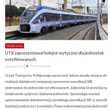
Wydarzenia
UTK zaprezentował kolejne wytyczne dla jednostek
notyfikowanych
Author
Posted
Raport Kolejowy
14 grudnia 2020
on
Urząd Transportu Kolejowego opracował dalsze zasady służące do
realizacji działalności związanej z procesem weryfikacji WE
skierowane do jednostek notyfikowanych. Zalecenia te pozwolą na
zwiększenie spójności działania jednostek. Spowodują również
opracowywanie dokumentacji z przebiegu weryfikacji WE w sposób
bardziej przejrzysty i zrozumiały. Praca wykonywana przez jednostki