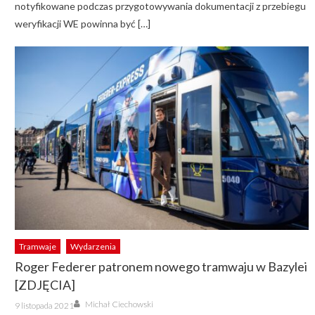
notyfikowane podczas przygotowywania dokumentacji z przebiegu
weryfikacji WE powinna być […]
Tramwaje
Wydarzenia
Roger Federer patronem nowego tramwaju w Bazylei
[ZDJĘCIA]
Author
Posted
Michał Ciechowski
9 listopada 2021
on