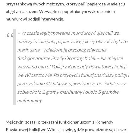
przystankową dwóch mężczyzn, którzy palili papierosa w miejscu
objętym zakazem. W związku z popełnionym wykroczeniem
mundurowi podjęli interwencję.
– W czasie legitymowania mundurowi ujawnili, że
mężczyźni nie palą papierosów, jak się okazało była to
marihuana – relacjonują przebieg zdarzenia
funkcjonariusze Straży Ochrony Kolei. – Na miejsce
wezwano patrol Policji z Komendy Powiatowej Policji
we Włoszczowie. Po przybyciu funkcjonariuszy policji i
przeszukaniu 40-latków, ujawniono że posiadali przy
sobie około 2 gramy marihuany i około 5 gramów
amfetaminy.
Mężczyźni zostali przekazani funkcjonariuszom z Komendy
Powiatowej Policji we Włoszczowie, gdzie prowadzone są dalsze