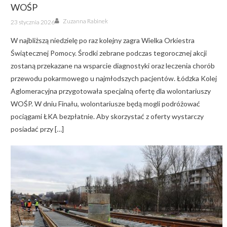
WOŚP
Author
Posted
Zuzanna Rabinek
23 stycznia 2026
on
W najbliższą niedzielę po raz kolejny zagra Wielka Orkiestra
Świątecznej Pomocy. Środki zebrane podczas tegorocznej akcji
zostaną przekazane na wsparcie diagnostyki oraz leczenia chorób
przewodu pokarmowego u najmłodszych pacjentów. Łódzka Kolej
Aglomeracyjna przygotowała specjalną ofertę dla wolontariuszy
WOŚP. W dniu Finału, wolontariusze będą mogli podróżować
pociągami ŁKA bezpłatnie. Aby skorzystać z oferty wystarczy
posiadać przy […]