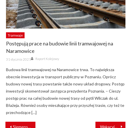
Tramwaje
Postępują prace na budowie linii tramwajowej na
Naramowice
Author
Posted
Raport Kolejowy
31 stycznia 2021
on
Budowa linii tramwajowej na Naramowice trwa. To największa
obecnie inwestycja w transport publiczny w Poznaniu. Oprócz
budowy nowej trasy powstanie także nowy układ drogowy. Postęp
inwestycji skomentował zastępca prezydenta Poznania. – Cieszy
postęp prac na całej budowie nowej trasy od pętli Wilczak do ul.
Błażeja. Również osoby mieszkające przy przyszłej trasie, czy też te
przechodzące […]
NAWIGACJA
Siemens Mobility zmodernizuje 450 km tajwańskiej sieci kolejowej
Wakacyjna korekta rozkładu jazdy. Jak zmienią się połączenia ŁKA?