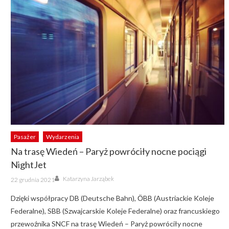
Pasażer
Wydarzenia
Na trasę Wiedeń – Paryż powróciły nocne pociągi
NightJet
Author
Posted
Katarzyna Jarząbek
22 grudnia 2021
on
Dzięki współpracy DB (Deutsche Bahn), ӦBB (Austriackie Koleje
Federalne), SBB (Szwajcarskie Koleje Federalne) oraz francuskiego
przewoźnika SNCF na trasę Wiedeń – Paryż powróciły nocne