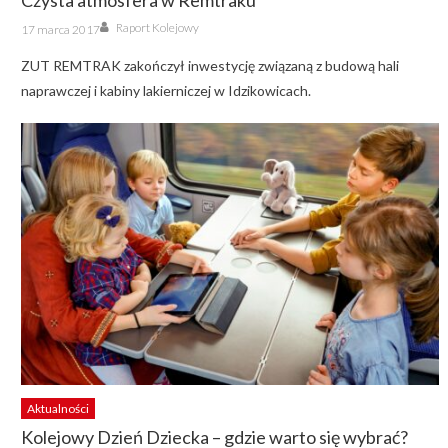
Czysta atmosfera w Remtraku
Author
Posted
Raport Kolejowy
17 marca 2017
on
ZUT REMTRAK zakończył inwestycję związaną z budową hali
naprawczej i kabiny lakierniczej w Idzikowicach.
Aktualności
Kolejowy Dzień Dziecka – gdzie warto się wybrać?