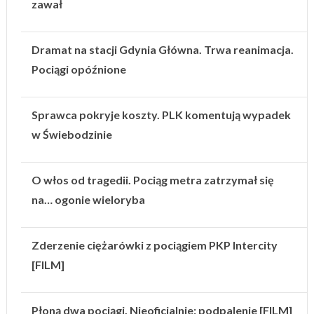
zawał
Dramat na stacji Gdynia Główna. Trwa reanimacja.
Pociągi opóźnione
Sprawca pokryje koszty. PLK komentują wypadek
w Świebodzinie
O włos od tragedii. Pociąg metra zatrzymał się
na… ogonie wieloryba
Zderzenie ciężarówki z pociągiem PKP Intercity
[FILM]
Płoną dwa pociągi. Nieoficjalnie: podpalenie [FILM]