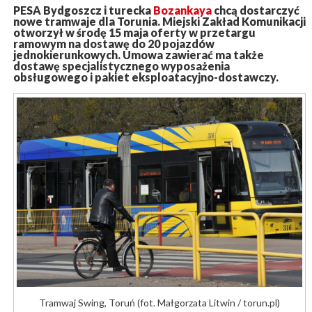
PESA Bydgoszcz i turecka
Bozankaya
chcą dostarczyć
nowe tramwaje dla Torunia. Miejski Zakład Komunikacji
otworzył w środę 15 maja oferty w przetargu
ramowym na dostawę do 20 pojazdów
jednokierunkowych. Umowa zawierać ma także
dostawę specjalistycznego wyposażenia
obsługowego i pakiet eksploatacyjno-dostawczy.
Tramwaj Swing, Toruń (fot. Małgorzata Litwin / torun.pl)