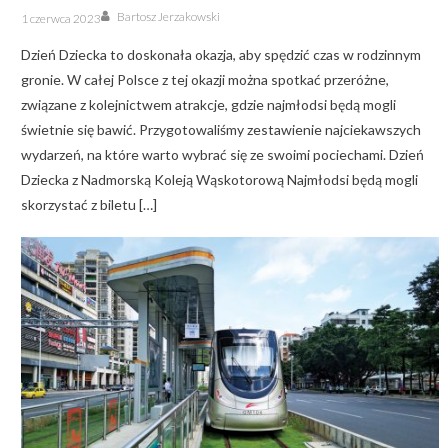
Author
Posted
Bartosz Jerzakowski
1 czerwca 2023
on
Dzień Dziecka to doskonała okazja, aby spędzić czas w rodzinnym
gronie. W całej Polsce z tej okazji można spotkać przeróżne,
związane z kolejnictwem atrakcje, gdzie najmłodsi będą mogli
świetnie się bawić. Przygotowaliśmy zestawienie najciekawszych
wydarzeń, na które warto wybrać się ze swoimi pociechami. Dzień
Dziecka z Nadmorską Koleją Wąskotorową Najmłodsi będą mogli
skorzystać z biletu […]