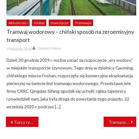
Aktualności
Global
Inwestycje
Tramwaje
Tramwaj wodorowy – chiński sposób na zeroemisyjny
transport
Author
Posted
Tomasz Mokos
9 listopada 2020
on
Dzień 30 grudnia 2019 r. można uznać za rozpoczęcie „ery wodoru”
w miejskim transporcie szynowym. Tego dnia w dzielnicy Gaoming,
chińskiego miasta Foshan, rozpoczęła się komercyjna eksploatacja
pierwszej na świecie linii tramwaju wodorowego. Przedstawiciele
firmy CRRC Qingdao Sifang zgodzili się uchylić rąbka tajemnicy
i powiedzieli nam, jaka była droga do powstania tego pojazdu. 22
września 2020 r. podczas […]
NAWIGACJA
Turcy rywalizują z Pesą o kontrakt na tramwaje dla Torunia
Transport intermodalny z potężnym wsparciem z UE
WPISU