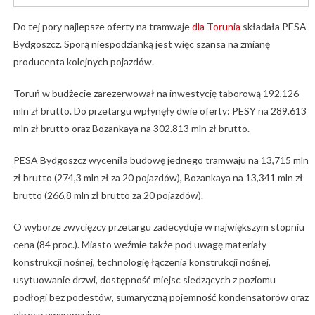
Do tej pory najlepsze oferty na tramwaje
dla Torunia
składała PESA
Bydgoszcz. Sporą niespodzianką jest więc szansa na zmianę
producenta kolejnych pojazdów.
Toruń w budżecie zarezerwował na inwestycję taborową 192,126
mln zł brutto. Do przetargu wpłynęły dwie oferty: PESY na 289.613
mln zł brutto oraz Bozankaya na 302.813 mln zł brutto.
PESA Bydgoszcz wyceniła budowę jednego tramwaju na 13,715 mln
zł brutto (274,3 mln zł za 20 pojazdów), Bozankaya na 13,341 mln zł
brutto (266,8 mln zł brutto za 20 pojazdów).
O wyborze zwycięzcy przetargu zadecyduje w największym stopniu
cena (84 proc.). Miasto weźmie także pod uwagę materiały
konstrukcji nośnej, technologię łączenia konstrukcji nośnej,
usytuowanie drzwi, dostępność miejsc siedzących z poziomu
podłogi bez podestów, sumaryczną pojemność kondensatorów oraz
okresy gwarancyjne.