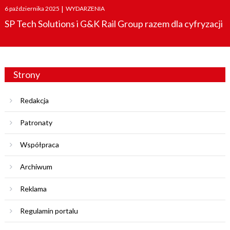
Posted
6 października 2025
|
WYDARZENIA
on
SP Tech Solutions i G&K Rail Group razem dla cyfryzacji
Strony
Redakcja
Patronaty
Współpraca
Archiwum
Reklama
Regulamin portalu