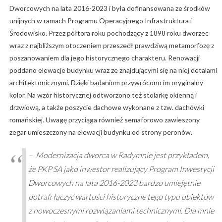
Dworcowych na lata 2016-2023 i była dofinansowana ze środków
unijnych w ramach Programu Operacyjnego Infrastruktura i
Środowisko. Przez półtora roku pochodzący z 1898 roku dworzec
wraz z najbliższym otoczeniem przeszedł prawdziwą metamorfozę z
poszanowaniem dla jego historycznego charakteru. Renowacji
poddano elewacje budynku wraz ze znajdującymi się na niej detalami
architektonicznymi. Dzięki badaniom przywrócono im oryginalny
kolor. Na wzór historycznej odtworzono też stolarkę okienną i
drzwiową, a także poszycie dachowe wykonane z tzw. dachówki
romańskiej. Uwagę przyciąga również semaforowo zawieszony
zegar umieszczony na elewacji budynku od strony peronów.
– Modernizacja dworca w Radymnie jest przykładem,
że PKP SA jako inwestor realizujący Program Inwestycji
Dworcowych na lata 2016-2023 bardzo umiejętnie
potrafi łączyć wartości historyczne tego typu obiektów
z nowoczesnymi rozwiązaniami technicznymi. Dla mnie