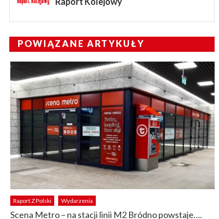
Raport Kolejowy
POWIĄZANE ARTYKUŁY
Raport Z Polski
Wydarzenia
Scena Metro – na stacji linii M2 Bródno powstaje….