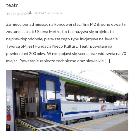
teatr
Author
Posted
Michał Ciechowski
19 lutego 2025
on
Za nieco ponad miesiąc na końcowej stacji linii M2 Bródno otwarty
zostanie… teatr! Scena Metro, bo tak nazywa się projekt, to
najprawdopodobniej pierwsza tego typu inicjatywa na świecie.
Twórcą SM jest Fundacja Nieco Kultury. Teatr powstaje na
powierzchni 200 mkw. W nim pojawi się scena oraz widownia na 70
miejsc. Powstanie zaplecze techniczne oraz niewielkie […]