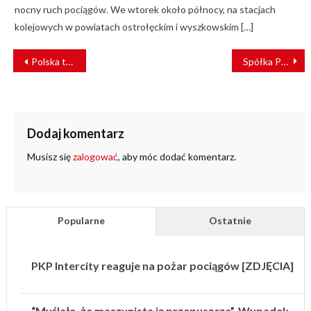
nocny ruch pociągów. We wtorek około północy, na stacjach
kolejowych w powiatach ostrołęckim i wyszkowskim […]
NAWIGACJA
Polska technologia magrail rozwinie się we Włoszech
Spółka PKP ogłosiła przetarg na przebudowę dworca Łowicz Główny [WIZUALIZACJE]
WPISU
Dodaj komentarz
Musisz się
zalogować
, aby móc dodać komentarz.
Popularne
Ostatnie
PKP Intercity reaguje na pożar pociągów [ZDJĘCIA]
“Myślała, że maszynista ją przepuszcza”. Wypadek