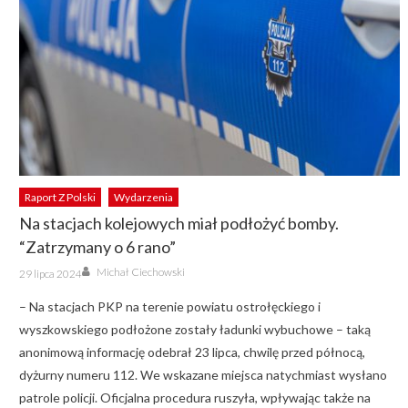
Raport Z Polski
Wydarzenia
Na stacjach kolejowych miał podłożyć bomby.
“Zatrzymany o 6 rano”
Author
Posted
Michał Ciechowski
29 lipca 2024
on
– Na stacjach PKP na terenie powiatu ostrołęckiego i
wyszkowskiego podłożone zostały ładunki wybuchowe – taką
anonimową informację odebrał 23 lipca, chwilę przed północą,
dyżurny numeru 112. We wskazane miejsca natychmiast wysłano
patrole policji. Oficjalna procedura ruszyła, wpływając także na