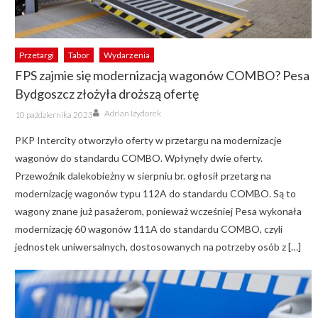
Przetargi
Tabor
Wydarzenia
FPS zajmie się modernizacją wagonów COMBO? Pesa
Bydgoszcz złożyła droższą ofertę
Author
Posted
Adrian Izydorek
10 października 2023
on
PKP Intercity otworzyło oferty w przetargu na modernizacje
wagonów do standardu COMBO. Wpłynęły dwie oferty.
Przewoźnik dalekobieżny w sierpniu br. ogłosił przetarg na
modernizację wagonów typu 112A do standardu COMBO. Są to
wagony znane już pasażerom, ponieważ wcześniej Pesa wykonała
modernizację 60 wagonów 111A do standardu COMBO, czyli
jednostek uniwersalnych, dostosowanych na potrzeby osób z […]