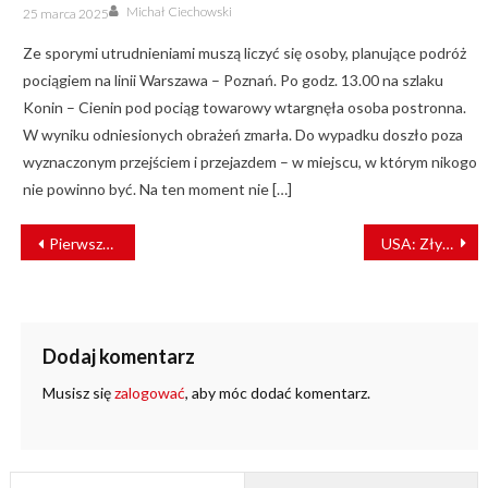
Author
Posted
Michał Ciechowski
25 marca 2025
on
Ze sporymi utrudnieniami muszą liczyć się osoby, planujące podróż
pociągiem na linii Warszawa – Poznań. Po godz. 13.00 na szlaku
Konin – Cienin pod pociąg towarowy wtargnęła osoba postronna.
W wyniku odniesionych obrażeń zmarła. Do wypadku doszło poza
wyznaczonym przejściem i przejazdem – w miejscu, w którym nikogo
nie powinno być. Na ten moment nie […]
NAWIGACJA
Pierwsze pociąg Stadler MIKA wszedł do eksploatacji w Szwajcarii [ZDJĘCIA]
USA: Zły weekend dla Union Pacific
WPISU
Dodaj komentarz
Musisz się
zalogować
, aby móc dodać komentarz.