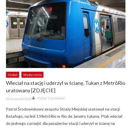
Global
Wydarzenia
Wleciał na stację i uderzył w ścianę. Tukan z MetrôRio
uratowany [ZDJĘCIE]
Author
Posted
Michał Ciechowski
23 września 2020
on
Patrol Środowiskowy zespołu Straży Miejskiej uratował na stacji
Botafogo, na linii 1 MetrôRio w Rio de Janeiro tukana. Ptak wleciał
do jednego z przejść dla pasażerów stacji i uderzył w ścianę na