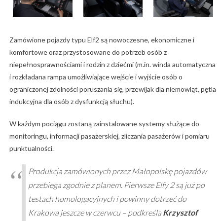
Zamówione pojazdy typu Elf2 są nowoczesne, ekonomiczne i
komfortowe oraz przystosowane do potrzeb osób z
niepełnosprawnościami i rodzin z dziećmi (m.in. winda automatyczna
i rozkładana rampa umożliwiające wejście i wyjście osób o
ograniczonej zdolności poruszania się, przewijak dla niemowląt, pętla
indukcyjna dla osób z dysfunkcją słuchu).
W każdym pociągu zostaną zainstalowane systemy służące do
monitoringu, informacji pasażerskiej, zliczania pasażerów i pomiaru
punktualności.
Produkcja zamówionych przez Małopolskę pojazdów
przebiega zgodnie z planem. Pierwsze Elfy 2 są już po
testach homologacyjnych i powinny dotrzeć do
Krakowa jeszcze w czerwcu – podkreśla
Krzysztof