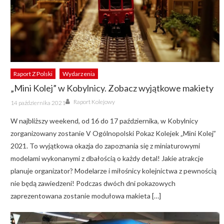
Raport Z Polski
Wydarzenia
„Mini Kolej” w Kobylnicy. Zobacz wyjątkowe makiety
Author
Posted
Raport Kolejowy
14 października 2021
on
W najbliższy weekend, od 16 do 17 października, w Kobylnicy
zorganizowany zostanie V Ogólnopolski Pokaz Kolejek „Mini Kolej”
2021. To wyjątkowa okazja do zapoznania się z miniaturowymi
modelami wykonanymi z dbałością o każdy detal! Jakie atrakcje
planuje organizator? Modelarze i miłośnicy kolejnictwa z pewnością
nie będą zawiedzeni! Podczas dwóch dni pokazowych
zaprezentowana zostanie modułowa makieta […]