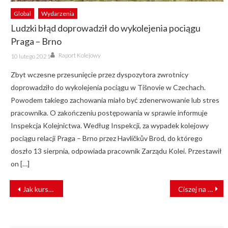
Global
Wydarzenia
Ludzki błąd doprowadził do wykolejenia pociągu
Praga – Brno
Author
Posted
Raport Kolejowy
10 lutego 2021
on
Zbyt wczesne przesunięcie przez dyspozytora zwrotnicy
doprowadziło do wykolejenia pociągu w Tišnovie w Czechach.
Powodem takiego zachowania miało być zdenerwowanie lub stres
pracownika. O zakończeniu postępowania w sprawie informuje
Inspekcja Kolejnictwa. Według Inspekcji, za wypadek kolejowy
pociągu relacji Praga – Brno przez Havlíčkův Brod, do którego
doszło 13 sierpnia, odpowiada pracownik Zarządu Kolei. Przestawił
on […]
NAWIGACJA
Jak kursować będą pociągi PKP SKM Trójmiasto w okresie świątecznym?
Ciszej na trasie Łódź Kaliska – Zduńska Wola. Maszyny zakończyły szlifowanie torów
WPISU