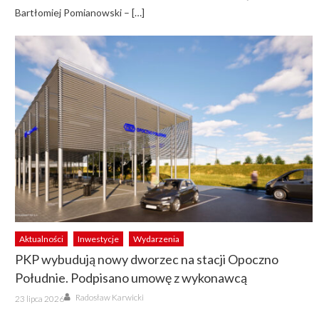
Bartłomiej Pomianowski – […]
Aktualności
Inwestycje
Wydarzenia
PKP wybudują nowy dworzec na stacji Opoczno
Południe. Podpisano umowę z wykonawcą
Author
Posted
Radosław Karwicki
23 lipca 2026
on