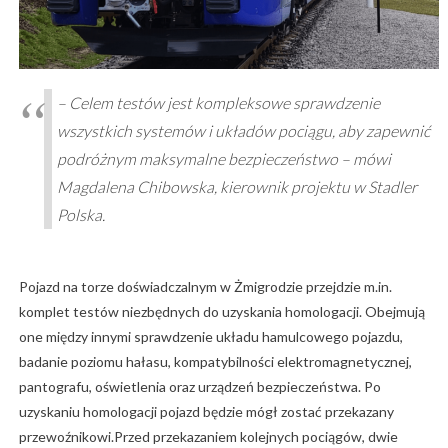
– Celem testów jest kompleksowe sprawdzenie
wszystkich systemów i układów pociągu, aby zapewnić
podróżnym maksymalne bezpieczeństwo – mówi
Magdalena Chibowska, kierownik projektu w Stadler
Polska.
Pojazd na torze doświadczalnym w Żmigrodzie przejdzie m.in.
komplet testów niezbędnych do uzyskania homologacji. Obejmują
one między innymi sprawdzenie układu hamulcowego pojazdu,
badanie poziomu hałasu, kompatybilności elektromagnetycznej,
pantografu, oświetlenia oraz urządzeń bezpieczeństwa. Po
uzyskaniu homologacji pojazd będzie mógł zostać przekazany
przewoźnikowi.Przed przekazaniem kolejnych pociągów, dwie