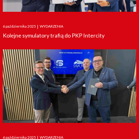
Posted
6 października 2025
|
WYDARZENIA
on
Kolejne symulatory trafią do PKP Intercity
Posted
6 października 2025
|
WYDARZENIA