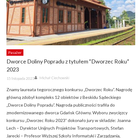
Pasażer
Dworce Doliny Popradu z tytułem “Dworzec Roku”
2023
Author
Posted
Michał Ciechowski
15 listopada 2023
on
Znamy laureata tegorocznego konkursu „Dworzec Roku”. Nagrodę
główną zdobył kompleks 12 obiektów z Beskidu Sądeckiego
„Dworce Doliny Popradu”. Nagroda publiczności trafiła do
zmodernizowanego dworca Gdańsk Główny. Wyboru zwycięzcy
konkursu „Dworzec Roku 2023” dokonało jury w składzie: Joanna
Lech – Dyrektor Unijnych Projektów Transportowych, Stefan
Jarecki – Profesor Wyższej Szkoły Informatyki i Zarządzania,