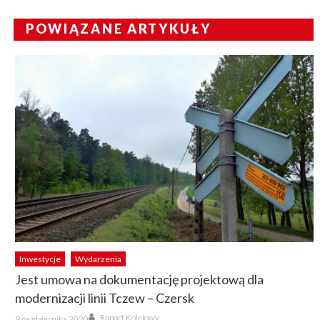
POWIĄZANE ARTYKUŁY
Inwestycje
Wydarzenia
Jest umowa na dokumentację projektową dla
modernizacji linii Tczew – Czersk
Author
Posted
Raport Kolejowy
9 października 2020