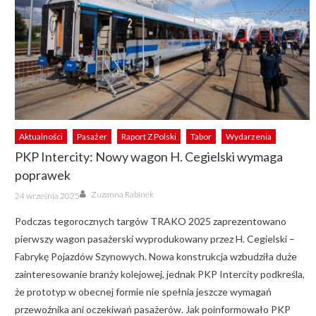
Aktualności
Pasażer
Raport Z Polski
Tabor
Wydarzenia
PKP Intercity: Nowy wagon H. Cegielski wymaga
poprawek
Author
Posted
Zuzanna Rabinek
24 września 2025
on
Podczas tegorocznych targów TRAKO 2025 zaprezentowano
pierwszy wagon pasażerski wyprodukowany przez H. Cegielski –
Fabrykę Pojazdów Szynowych. Nowa konstrukcja wzbudziła duże
zainteresowanie branży kolejowej, jednak PKP Intercity podkreśla,
że prototyp w obecnej formie nie spełnia jeszcze wymagań
przewoźnika ani oczekiwań pasażerów. Jak poinformowało PKP