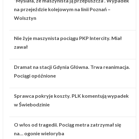
“Myślała, że maszynista ją przepuszcza”. Wypadek
na przejeździe kolejowym na linii Poznań –
Wolsztyn
Nie żyje maszynista pociągu PKP Intercity. Miał
zawał
Dramat na stacji Gdynia Główna. Trwa reanimacja.
Pociągi opóźnione
Sprawca pokryje koszty. PLK komentują wypadek
w Świebodzinie
O włos od tragedii. Pociąg metra zatrzymał się
na… ogonie wieloryba