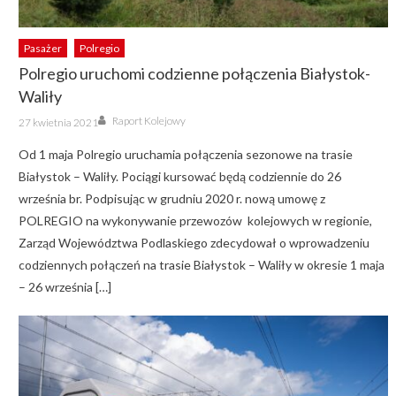
Pasażer
Polregio
Polregio uruchomi codzienne połączenia Białystok-
Waliły
Author
Posted
Raport Kolejowy
27 kwietnia 2021
on
Od 1 maja Polregio uruchamia połączenia sezonowe na trasie
Białystok – Waliły. Pociągi kursować będą codziennie do 26
września br. Podpisując w grudniu 2020 r. nową umowę z
POLREGIO na wykonywanie przewozów kolejowych w regionie,
Zarząd Województwa Podlaskiego zdecydował o wprowadzeniu
codziennych połączeń na trasie Białystok – Waliły w okresie 1 maja
– 26 września […]