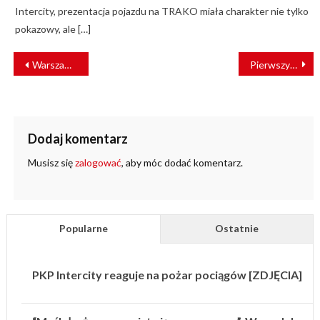
Intercity, prezentacja pojazdu na TRAKO miała charakter nie tylko
pokazowy, ale […]
NAWIGACJA
Warszawa – Białystok w 98 minut? Przewoźnik zapowiada rekord
Pierwszy tramwaj PESA już z pasażerami w Tallinie! [ZDJĘCIA]
WPISU
Dodaj komentarz
Musisz się
zalogować
, aby móc dodać komentarz.
Popularne
Ostatnie
PKP Intercity reaguje na pożar pociągów [ZDJĘCIA]