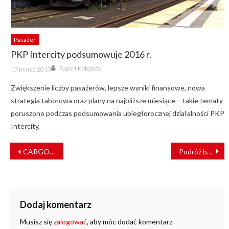
Pasażer
PKP Intercity podsumowuje 2016 r.
Author
Posted
Raport Kolejowy
17 marca 2017
on
Zwiększenie liczby pasażerów, lepsze wyniki finansowe, nowa
strategia taborowa oraz plany na najbliższe miesiące – takie tematy
poruszono podczas podsumowania ubiegłorocznej działalności PKP
Intercity,
NAWIGACJA
CARGOUNIT z dodatkowym kredytem inwestycyjnym. Zakupi nowoczesne lokomotywy
Podróż bez barier z POLREGIO
WPISU
Dodaj komentarz
Musisz się
zalogować
, aby móc dodać komentarz.