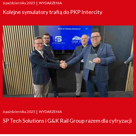
Posted
6 października 2025
|
WYDARZENIA
on
Kolejne symulatory trafią do PKP Intercity
Posted
6 października 2025
|
WYDARZENIA
on
SP Tech Solutions i G&K Rail Group razem dla cyfryzacji