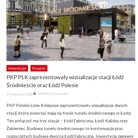
Inwestycje
Pasażer
PKP PLK zaprezentowały wizualizacje stacji Łódź
Śródmieście oraz Łódź Polesie
Author
Posted
Michał Ciechowski
29 czerwca 2020
on
PKP Polskie Linie Kolejowe zaprezentowały wizualizacje dwóch
stacji, które powstać mają na trasie tunelu średnicowego w Łodzi.
Ten połączyć ma trzy stacje – Łódź Fabryczna, Łódź Kaliska oraz
Żabieniec. Budowa tunelu średnicowego to kontynuacja prac
rozpoczętych budową dworca Łódź Fabryczna. Inwestycja zapewni