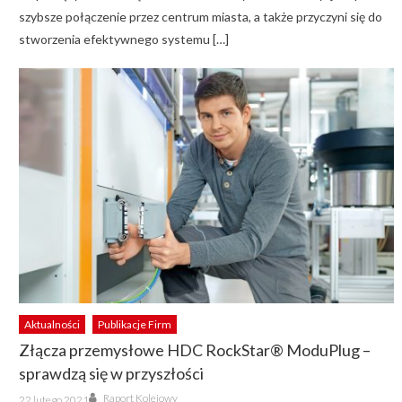
szybsze połączenie przez centrum miasta, a także przyczyni się do
stworzenia efektywnego systemu […]
Aktualności
Publikacje Firm
Złącza przemysłowe HDC RockStar® ModuPlug –
sprawdzą się w przyszłości
Author
Posted
Raport Kolejowy
22 lutego 2021