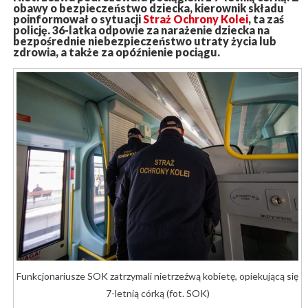
obawy o bezpieczeństwo dziecka, kierownik składu
poinformował o sytuacji
Straż Ochrony Kolei
, ta zaś
policję. 36-latka odpowie za narażenie dziecka na
bezpośrednie niebezpieczeństwo utraty życia lub
zdrowia, a także za opóźnienie pociągu.
Funkcjonariusze SOK zatrzymali nietrzeźwą kobietę, opiekującą się
7-letnią córką (fot. SOK)