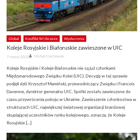
Global
Konflikt W Ukrainie
Wydarzenia
Koleje Rosyjskie i Białoruskie zawieszone w UIC
Author
Posted
Michał Ciechowski
7 marca 2022
on
Koleje Rosyjskie i Koleje Białoruskie nie są już członkami
Międzynarodowego Związku Kolei (UIC). Decyzję w tej sprawie
podjęli dziś Krzysztof Mamiński, przewodniczący Związku i Francois
Davenne, dyrektor generalny UIC. Spółki zostały zawieszone do
czasu przywrócenia pokoju w Ukrainie. Zawieszenie członkostwa w
strukturach UIC, największej światowej organizacji branżowej
skupiającej uczestników rynku kolejowego, oznacza, że Koleje
Rosyjskie […]