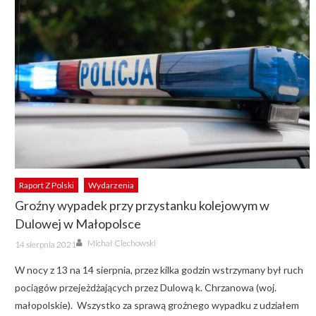
Raport Z Polski
Wydarzenia
Groźny wypadek przy przystanku kolejowym w
Dulowej w Małopolsce
Author
Posted
Michał Ciechowski
14 sierpnia 2021
on
W nocy z 13 na 14 sierpnia, przez kilka godzin wstrzymany był ruch
pociągów przejeżdżających przez Dulową k. Chrzanowa (woj.
małopolskie). Wszystko za sprawą groźnego wypadku z udziałem