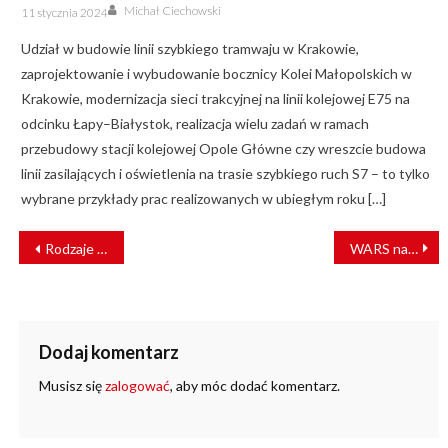
Author
Posted
Michał Ciechowski
11 stycznia 2024
on
Udział w budowie linii szybkiego tramwaju w Krakowie,
zaprojektowanie i wybudowanie bocznicy Kolei Małopolskich w
Krakowie, modernizacja sieci trakcyjnej na linii kolejowej E75 na
odcinku Łapy–Białystok, realizacja wielu zadań w ramach
przebudowy stacji kolejowej Opole Główne czy wreszcie budowa
linii zasilających i oświetlenia na trasie szybkiego ruch S7 – to tylko
wybrane przykłady prac realizowanych w ubiegłym roku […]
NAWIGACJA
Rodzaje kolejowych przewozów pasażerskich [RAPORT UTK]
WARS nagrodzony Złotym Godłem QI
WPISU
Dodaj komentarz
Musisz się
zalogować
, aby móc dodać komentarz.