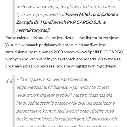
w sferze finansowej są też głównym determinantem
tych decyzji
– powiedział
Paweł Miłek, p.o. Członka
Zarządu ds. Handlowych PKP CARGO S.A. w
restrukturyzacji.
Porozumienie dziś podpisane jest dwunastym listem intencyjnym.
W sumie w ramach podpisanych porozumień możliwe jest
zatrudnienie łącznie ponad 2000 pracowników Spółki PKP CARGO
w innych spółkach w różnych sektorach gospodarki. Wszystkie te
programy już są lub będą realizowane w najbliższych tygodniach.
– Ta inicjatywa ma wymiar społecznej
odpowiedzialności biznesu – jak widać to co jest
‎wyzwaniem dla jednej spółki, może być szansą dla
innej. Jednocześnie pracownicy zyskują bezpieczną
‎perspektywę kontynuacji swojej pracy. Budimex to
doskonałe miejsce do ‎realizacji ambicji zawodowych
związanych z ‎budownictwem kolejowym również ze