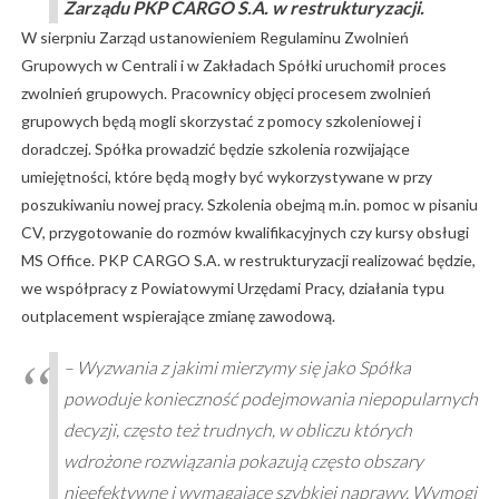
Zarządu PKP CARGO S.A. w restrukturyzacji.
W sierpniu Zarząd ustanowieniem Regulaminu Zwolnień
Grupowych w Centrali i w Zakładach Spółki uruchomił proces
zwolnień grupowych. Pracownicy objęci procesem zwolnień
grupowych będą mogli skorzystać z pomocy szkoleniowej i
doradczej. Spółka prowadzić będzie szkolenia rozwijające
umiejętności, które będą mogły być wykorzystywane w przy
poszukiwaniu nowej pracy. Szkolenia obejmą m.in. pomoc w pisaniu
CV, przygotowanie do rozmów kwalifikacyjnych czy kursy obsługi
MS Office. PKP CARGO S.A. w restrukturyzacji realizować będzie,
we współpracy z Powiatowymi Urzędami Pracy, działania typu
outplacement wspierające zmianę zawodową.
–
Wyzwania z jakimi mierzymy się jako Spółka
powoduje konieczność podejmowania niepopularnych
decyzji, często też trudnych, w obliczu których
wdrożone rozwiązania pokazują często obszary
nieefektywne i wymagające szybkiej naprawy. Wymogi