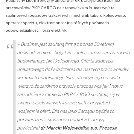
Podpisany List Intencyjny umożliwia rekrutację przez Budimex
pracowników PKP CARGO na stanowiska m.in. maszynista
spalinowych pojazdów trakcyjnych, mechanik taboru kolejowego,
operator sprzętu, elektromonter (na różnych poziomach
odpowiedzialności), oraz elektryk.
– Budimex jest zaufaną firmą z ponad 50-letnim
doświadczeniem i bogatym zapleczem sprzętu zarówno
budowlanego jak i kolejowego. Oferta zdobycia
unikatowego doświadczenia dla naszych pracowników
w ramach podpisanego listu intencyjnego pozwala
wierzyć, że zarówno przyszły pracodawca jak i nowo
zatrudnieni z ramienia PKP CARGO spotkają się w
swoich oczekiwanych korzyściach z przyjętych
wzajemnie ofert. Dla nas jako Zarządu będzie to
potwierdzenie słuszności podjętych decyzji –
powiedział
dr Marcin Wojewódka, p.o. Prezesa