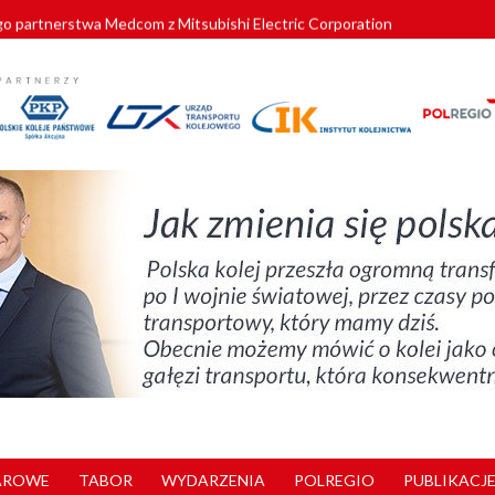
o partnerstwa Medcom z Mitsubishi Electric Corporation
tnerem „Lata na Dolnym Śląsku”. We Wrocławiu rusza weekend pełen reg
pomorskie znów szuka dostawcy nowych EZT
ach kolejowych w północnej Wielkopolsce. Łatwiejsze dojazdy do pracy i 
nuje nowe standardy kategoryzacji dworców
AROWE
TABOR
WYDARZENIA
POLREGIO
PUBLIKACJE