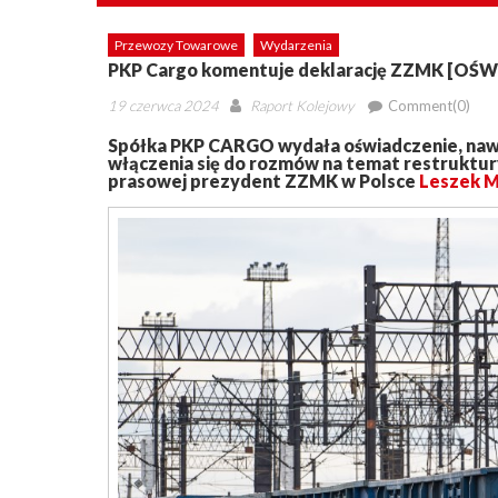
Przewozy Towarowe
Wydarzenia
PKP Cargo komentuje deklarację ZZMK [OŚ
Posted
Author
19 czerwca 2024
Raport Kolejowy
Comment(0)
on
Spółka PKP CARGO wydała oświadczenie, naw
włączenia się do rozmów na temat restruktury
prasowej prezydent ZZMK w Polsce
Leszek M