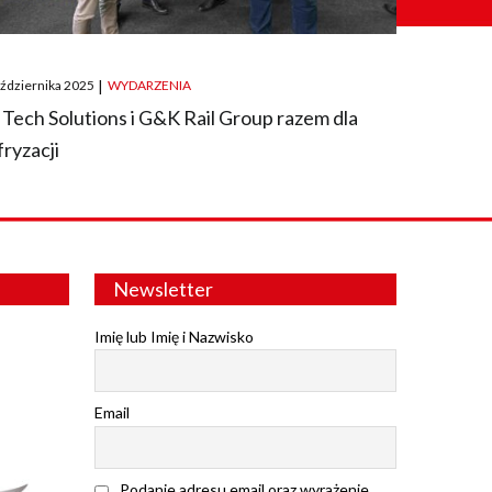
ted
aździernika 2025
|
WYDARZENIA
 Tech Solutions i G&K Rail Group razem dla
fryzacji
Newsletter
Imię lub Imię i Nazwisko
Email
Podanie adresu email oraz wyrażenie