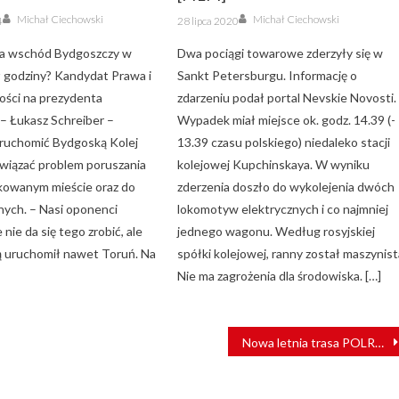
Author
Author
Posted
Michał Ciechowski
Michał Ciechowski
4
28 lipca 2020
on
na wschód Bydgoszczy w
Dwa pociągi towarowe zderzyły się w
ół godziny? Kandydat Prawa i
Sankt Petersburgu. Informację o
ości na prezydenta
zdarzeniu podał portal Nevskie Novosti.
– Łukasz Schreiber –
Wypadek miał miejsce ok. godz. 14.39 (-
ruchomić Bydgoską Kolej
13.39 czasu polskiego) niedaleko stacji
ozwiązać problem poruszania
kolejowej Kupchinskaya. W wyniku
rkowanym mieście oraz do
zderzenia doszło do wykolejenia dwóch
nych. – Nasi oponenci
lokomotyw elektrycznych i co najmniej
 nie da się tego zrobić, ale
jednego wagonu. Według rosyjskiej
ką uruchomił nawet Toruń. Na
spółki kolejowej, ranny został maszynist
Nie ma zagrożenia dla środowiska. […]
Nowa letnia trasa POLREGIO – nad morze pociągiem RYBITWA