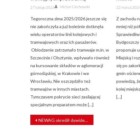
Author
Posted
Posted
Michał Ciechowski
27 lutego 2026
22 marca 202
on
on
Tegoroczna zima 2025/2026 jeszcze się
Z zachodu 
nie zakończyła a już boleśnie dotknęła
mniej niż p
wielu operatorów linii kolejowych i
Sprawiedliw
tramwajowych oraz ich pasażerów.
Bydgoszczy 
Oblodzenie zatrzymało tramwaje m.in. w
proponuje u
Szczecinie i Olsztynie, wpływało również
Miejską i r
na kursowanie składów w aglomeracji
się po zako
górnośląskiej, w Krakowie i we
gmin ościen
Wrocławiu. Nie oszczędziło też
powiedzą, że
tramwajów w innych miastach.
kolej miejs
Tymczasem pokrycie sieci zasilającej
[…]
specjalnym preparatem może […]
NAWIGACJA
NEWAG określił dywidendę na akcję z zysku za 2023 r.
WPISU