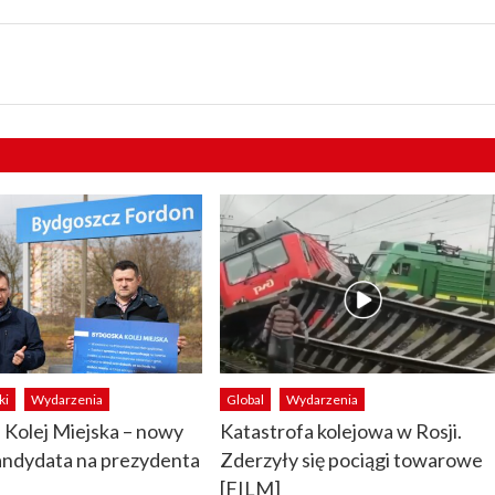
ki
Wydarzenia
Global
Wydarzenia
Kolej Miejska – nowy
Katastrofa kolejowa w Rosji.
andydata na prezydenta
Zderzyły się pociągi towarowe
[FILM]