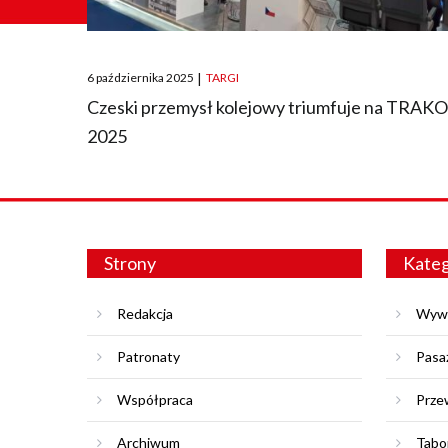
Posted
6 października 2025
|
TARGI
on
Czeski przemysł kolejowy triumfuje na TRAK
2025
Strony
Kateg
Redakcja
Wyw
Patronaty
Pasa
Współpraca
Prze
Archiwum
Tabo