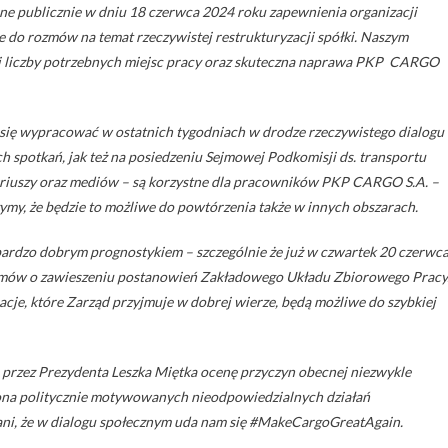
 publicznie w dniu 18 czerwca 2024 roku zapewnienia organizacji
 do rozmów na temat rzeczywistej restrukturyzacji spółki. Naszym
j liczby potrzebnych miejsc pracy oraz skuteczna naprawa PKP CARGO
o się wypracować w ostatnich tygodniach w drodze rzeczywistego dialogu
spotkań, jak też na posiedzeniu Sejmowej Podkomisji ds. transportu
nariuszy oraz mediów – są korzystne dla pracowników PKP CARGO S.A. –
ymy, że będzie to możliwe do powtórzenia także w innych obszarach.
 bardzo dobrym prognostykiem – szczególnie że już w czwartek 20 czerwc
zmów o zawieszeniu postanowień Zakładowego Układu Zbiorowego Pracy
racje, które Zarząd przyjmuje w dobrej wierze, będą możliwe do szybkiej
przez Prezydenta Leszka Miętka ocenę przyczyn obecnej niezwykle
ona politycznie motywowanych nieodpowiedzialnych działań
ni, że w dialogu społecznym uda nam się #MakeCargoGreatAgain.