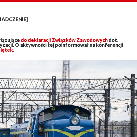
WIADCZENIE]
iązujące
do deklaracji Związków Zawodowych
dot.
zacji. O aktywności tej poinformował na konferencji
iętek
.