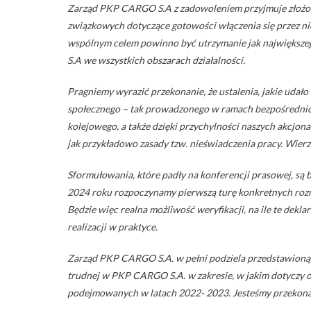
Zarząd PKP CARGO S.A z zadowoleniem przyjmuje złożone
związkowych dotyczące gotowości włączenia się przez nie
wspólnym celem powinno być utrzymanie jak największe
S.A we wszystkich obszarach działalności.
Pragniemy wyrazić przekonanie, że ustalenia, jakie udał
społecznego – tak prowadzonego w ramach bezpośrednich 
kolejowego, a także dzięki przychylności naszych akcjo
jak przykładowo zasady tzw. nieświadczenia pracy. Wierz
Sformułowania, które padły na konferencji prasowej, są
2024 roku rozpoczynamy pierwszą turę konkretnych ro
Będzie więc realna możliwość weryfikacji, na ile te dekla
realizacji w praktyce.
Zarząd PKP CARGO S.A. w pełni podziela przedstawioną 
trudnej w PKP CARGO S.A. w zakresie, w jakim dotyczy 
podejmowanych w latach 2022- 2023. Jesteśmy przekona