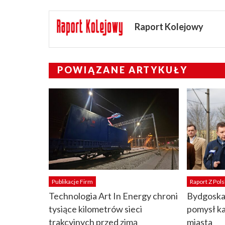
Raport Kolejowy
POWIĄZANE ARTYKUŁY
Publikacje Firm
Raport Z Pols
Technologia Art In Energy chroni
Bydgoska 
tysiące kilometrów sieci
pomysł k
trakcyjnych przed zimą
miasta