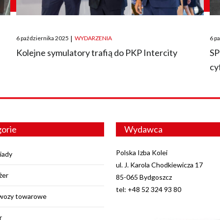
Posted
Pos
6 października 2025
|
WYDARZENIA
6 p
on
on
O
Kolejne symulatory trafią do PKP Intercity
SP
cy
orie
Wydawca
Polska Izba Kolei
iady
ul. J. Karola Chodkiewicza 17
żer
85-065 Bydgoszcz
tel: +48 52 324 93 80
wozy towarowe
r