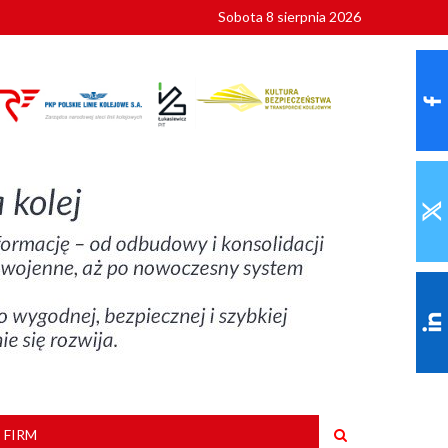
Sobota 8 sierpnia 2026
ionalnych
szkoły
 FIRM