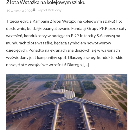
Złota Wstążka na kolejowym szlaku
Author
Posted
Raport Kolejowy
19 września 2022
on
Trzecia edycja Kampanii Złotej Wstążki na kolejowym szlaku! I to
dosłownie, bo dzięki zaangażowaniu Fundacji Grupy PKP, przez cały
wrzesień, konduktorzy w pociągach PKP Intercity S.A. noszą na
mundurach złotą wstążkę, będącą symbolem nowotworów
dziecięcych. Ponadto na ekranach znajdujących się w wagonach
wyświetlany jest kampanijny spot. Dlaczego załogi konduktorskie
noszą złote wstążki we wrześniu? Dlatego, […]