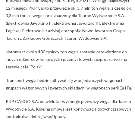
Roczna umowa obowiązuje od 5 lutego 2021 r. W ciągu najbliższych
12 miesięcy PKP Cargo przewiezie ok. 3,7 mln ton węgla, z czego ok.
3,3 mln ton to węgiel przeznaczony dla Tauron Wytwarzanie S.A.
(Elektrownia Jaworzno II, Elektrownia Jaworzno III, Elektrownia
Łagisza i Elektrownia Łaziska) oraz spółki Nowe Jaworzno Grupa
Tauron z Zakładów Górniczych Tauron Wydobycie S.A.
Natomiast około 400 tysięcy ton węgla zostanie przewiezione do
innych odbiorców hurtowych i przemysłowych, rozproszonych na
terenie całej Polski.
Transport węgla będzie odbywał się w pojedynczych wagonach,
grupach wagonowych i zwartych składach, w wagonach serii Ea i Fa.
PKP CARGO S.A. od wielu lat wykonuje przewozy węgla dla Tauron
Wydobycie S.A. Kolejna umowa jest kontynuacją dotychczasowych
kontraktów i dobrej współpracy.