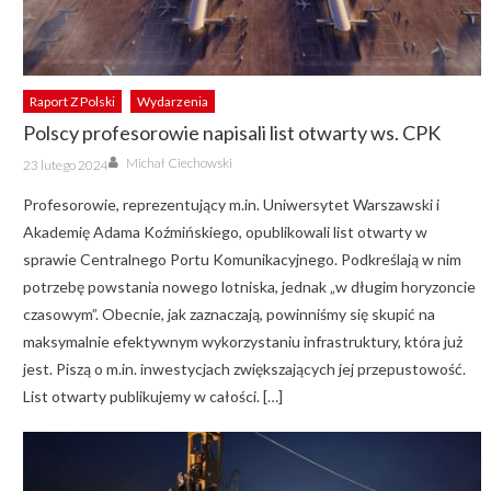
Raport Z Polski
Wydarzenia
Polscy profesorowie napisali list otwarty ws. CPK
Author
Posted
Michał Ciechowski
23 lutego 2024
on
Profesorowie, reprezentujący m.in. Uniwersytet Warszawski i
Akademię Adama Koźmińskiego, opublikowali list otwarty w
sprawie Centralnego Portu Komunikacyjnego. Podkreślają w nim
potrzebę powstania nowego lotniska, jednak „w długim horyzoncie
czasowym”. Obecnie, jak zaznaczają, powinniśmy się skupić na
maksymalnie efektywnym wykorzystaniu infrastruktury, która już
jest. Piszą o m.in. inwestycjach zwiększających jej przepustowość.
List otwarty publikujemy w całości. […]