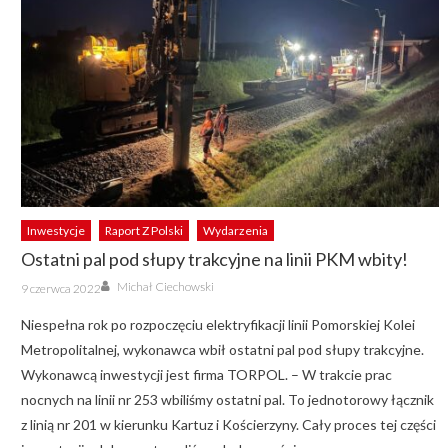
Inwestycje
Raport Z Polski
Wydarzenia
Ostatni pal pod słupy trakcyjne na linii PKM wbity!
Author
Posted
Michał Ciechowski
9 czerwca 2022
on
Niespełna rok po rozpoczęciu elektryfikacji linii Pomorskiej Kolei
Metropolitalnej, wykonawca wbił ostatni pal pod słupy trakcyjne.
Wykonawcą inwestycji jest firma TORPOL. – W trakcie prac
nocnych na linii nr 253 wbiliśmy ostatni pal. To jednotorowy łącznik
z linią nr 201 w kierunku Kartuz i Kościerzyny. Cały proces tej części