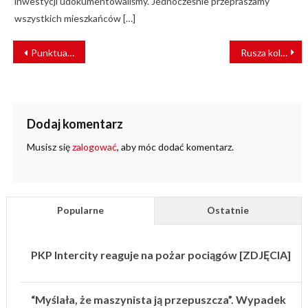
inwestycji udokumentowaliśmy. Jednocześnie przepraszamy
wszystkich mieszkańców […]
NAWIGACJA
Punktualność pociągów w 2020 r. [RAPORT]
Rusza kolejny etap prac na stacji Warszawa Zachodnia [ZDJĘCIA]
WPISU
Dodaj komentarz
Musisz się
zalogować
, aby móc dodać komentarz.
Popularne
Ostatnie
PKP Intercity reaguje na pożar pociągów [ZDJĘCIA]
“Myślała, że maszynista ją przepuszcza”. Wypadek