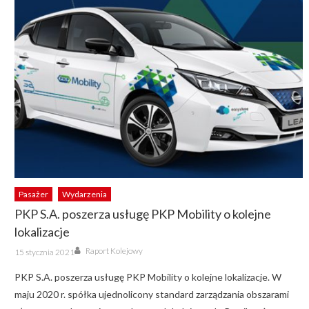
Pasażer
Wydarzenia
PKP S.A. poszerza usługę PKP Mobility o kolejne
lokalizacje
Author
Posted
Raport Kolejowy
15 stycznia 2021
on
PKP S.A. poszerza usługę PKP Mobility o kolejne lokalizacje. W
maju 2020 r. spółka ujednolicony standard zarządzania obszarami