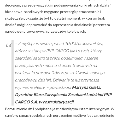
decyzjom, a przede wszystkim podejmowaniu konkretnych działań
biznesowo-handlowych (wygrane przetargi) permanentnie i
skutecznie pokazuje, że był to ostatni moment, w którym brak
działań mógł doprowadzić do zaprzestania działalności potentata
narodowego towarowych przewozów kolejowych.
–
Z myślą zarówno o ponad 10 000 pracowników,
którzy zostaną w PKP CARGO jak i o tych, którzy
zagrożeni są utratą pracy, podejmujemy szereg
przemyślanych i mocno skoncentrowanych na
wspieraniu pracowników w poszukiwaniu nowego
pracodawcy, działań. Działania te już przynoszą
wymierne efekty
– powiedziała
Martyna Gileta,
Dyrektor Biura Zarządzania Zasobami Ludzkimi PKP
CARGO S.A. w restrukturyzacji.
Porozumienie dziś podpisane jest dziewiątym listem intencyjnym. W
sumie w ramach podpisanych porozumień możliwe jest zatrudnienie