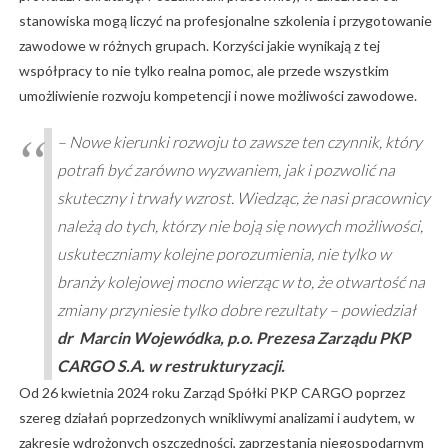
stanowiska mogą liczyć na profesjonalne szkolenia i przygotowanie
zawodowe w różnych grupach. Korzyści jakie wynikają z tej
współpracy to nie tylko realna pomoc, ale przede wszystkim
umożliwienie rozwoju kompetencji i nowe możliwości zawodowe.
– Nowe kierunki rozwoju to zawsze ten czynnik, który
potrafi być zarówno wyzwaniem, jak i pozwolić na
skuteczny i trwały wzrost. Wiedząc, że nasi pracownicy
należą do tych, którzy nie boją się nowych możliwości,
uskuteczniamy kolejne porozumienia, nie tylko w
branży kolejowej mocno wierząc w to, że otwartość na
zmiany przyniesie tylko dobre rezultaty
– powiedział
dr Marcin Wojewódka, p.o. Prezesa Zarządu PKP
CARGO S.A. w restrukturyzacji.
Od 26 kwietnia 2024 roku Zarząd Spółki PKP CARGO poprzez
szereg działań poprzedzonych wnikliwymi analizami i audytem, w
zakresie wdrożonych oszczędności, zaprzestania niegospodarnym