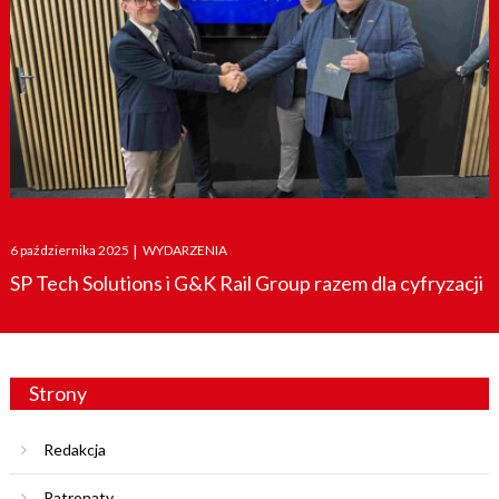
Posted
6 października 2025
|
WYDARZENIA
on
SP Tech Solutions i G&K Rail Group razem dla cyfryzacji
Strony
Redakcja
Patronaty