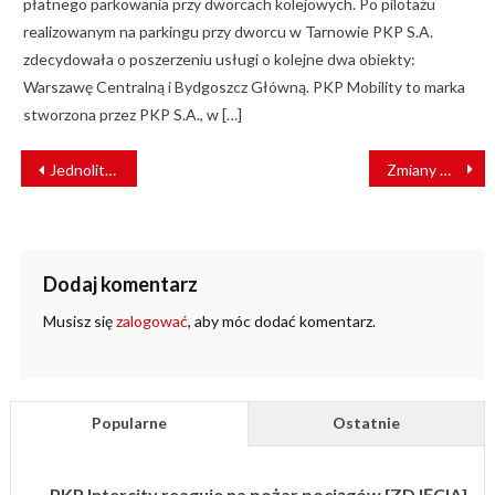
płatnego parkowania przy dworcach kolejowych. Po pilotażu
realizowanym na parkingu przy dworcu w Tarnowie PKP S.A.
zdecydowała o poszerzeniu usługi o kolejne dwa obiekty:
Warszawę Centralną i Bydgoszcz Główną. PKP Mobility to marka
stworzona przez PKP S.A., w […]
NAWIGACJA
Jednolita sieć GSM-R dla bezpieczeństwa podróży koleją
Zmiany w składzie Zarządu i Rady Nadzorczej CPK
WPISU
Dodaj komentarz
Musisz się
zalogować
, aby móc dodać komentarz.
Popularne
Ostatnie
PKP Intercity reaguje na pożar pociągów [ZDJĘCIA]