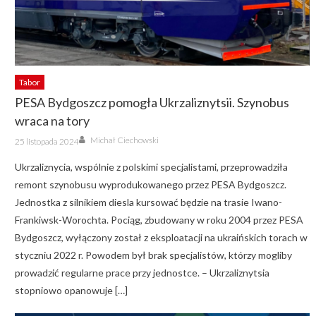
Tabor
PESA Bydgoszcz pomogła Ukrzaliznytsii. Szynobus
wraca na tory
Author
Posted
Michał Ciechowski
25 listopada 2024
on
Ukrzaliznycia, wspólnie z polskimi specjalistami, przeprowadziła
remont szynobusu wyprodukowanego przez PESA Bydgoszcz.
Jednostka z silnikiem diesla kursować będzie na trasie Iwano-
Frankiwsk-Worochta. Pociąg, zbudowany w roku 2004 przez PESA
Bydgoszcz, wyłączony został z eksploatacji na ukraińskich torach w
styczniu 2022 r. Powodem był brak specjalistów, którzy mogliby
prowadzić regularne prace przy jednostce. – Ukrzaliznytsia
stopniowo opanowuje […]