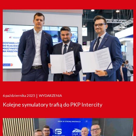
Posted
6 października 2025
|
WYDARZENIA
on
Kolejne symulatory trafią do PKP Intercity