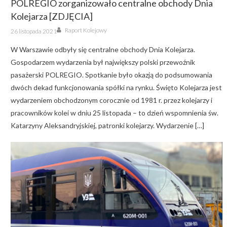
POLREGIO zorganizowało centralne obchody Dnia
Kolejarza [ZDJĘCIA]
Author
Posted
Raport Kolejowy
26 listopada 2021
on
W Warszawie odbyły się centralne obchody Dnia Kolejarza.
Gospodarzem wydarzenia był największy polski przewoźnik
pasażerski POLREGIO. Spotkanie było okazją do podsumowania
dwóch dekad funkcjonowania spółki na rynku. Święto Kolejarza jest
wydarzeniem obchodzonym corocznie od 1981 r. przez kolejarzy i
pracowników kolei w dniu 25 listopada – to dzień wspomnienia św.
Katarzyny Aleksandryjskiej, patronki kolejarzy. Wydarzenie […]