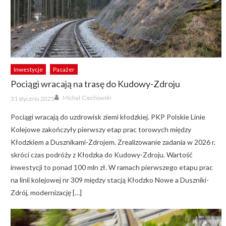
Inwestycje
Pasażer
Pociągi wracają na trasę do Kudowy-Zdroju
Author
Posted
Michał Ciechowski
31 stycznia 2025
on
Pociągi wracają do uzdrowisk ziemi kłodzkiej. PKP Polskie Linie
Kolejowe zakończyły pierwszy etap prac torowych między
Kłodzkiem a Dusznikami-Zdrojem. Zrealizowanie zadania w 2026 r.
skróci czas podróży z Kłodzka do Kudowy-Zdroju. Wartość
inwestycji to ponad 100 mln zł. W ramach pierwszego etapu prac
na linii kolejowej nr 309 między stacją Kłodzko Nowe a Duszniki-
Zdrój, modernizację […]