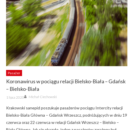
Pasażer
Koronawirus w pociągu relacji Bielsko-Biała – Gdańsk
– Bielsko-Biała
Author
Posted
Michał Ciechowski
1 lipca 2020
on
Krakowski sanepid poszukuje pasażerów pociągu Intercity relacji
Bielsko-Biała Główna – Gdańsk Wrzeszcz, podróżujących w dniu 19
czerwca oraz 22 czerwca w relacji Gdańsk Wrzeszcz – Bielsko –
Biała Główna. Jak się okazało, jeden z pasażerów zarażony był