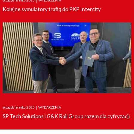
6 października 2025
|
WYDARZENIA
on
Kolejne symulatory trafią do PKP Intercity
Posted
6 października 2025
|
WYDARZENIA
on
SP Tech Solutions i G&K Rail Group razem dla cyfryzacji