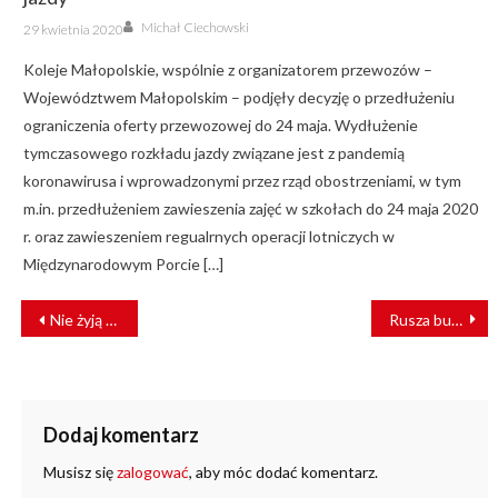
Author
Posted
Michał Ciechowski
29 kwietnia 2020
on
Koleje Małopolskie, wspólnie z organizatorem przewozów –
Województwem Małopolskim – podjęły decyzję o przedłużeniu
ograniczenia oferty przewozowej do 24 maja. Wydłużenie
tymczasowego rozkładu jazdy związane jest z pandemią
koronawirusa i wprowadzonymi przez rząd obostrzeniami, w tym
m.in. przedłużeniem zawieszenia zajęć w szkołach do 24 maja 2020
r. oraz zawieszeniem regualrnych operacji lotniczych w
Międzynarodowym Porcie […]
NAWIGACJA
Nie żyją dwie osoby. Bus wjechał pod pociąg POLREGIO
Rusza budowa Branżowego Centrum Umiejętności w Siedlcach
WPISU
Dodaj komentarz
Musisz się
zalogować
, aby móc dodać komentarz.