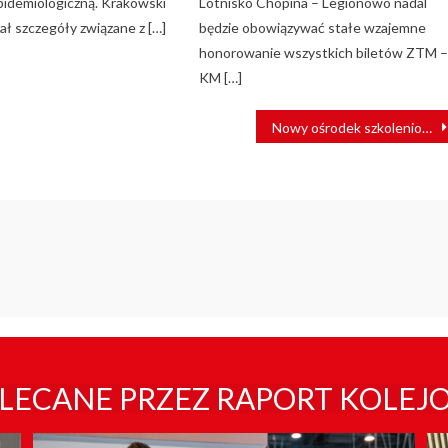
pidemiologiczną. Krakowski
Lotnisko Chopina – Legionowo nadal
ał szczegóły związane z […]
będzie obowiązywać stałe wzajemne
honorowanie wszystkich biletów ZTM 
KM […]
Nowy ośrodek szkoleniowy Straży Ochrony Kolei w Zbąszyniu
LECANE PRZEZ RAPORT KOLEJ