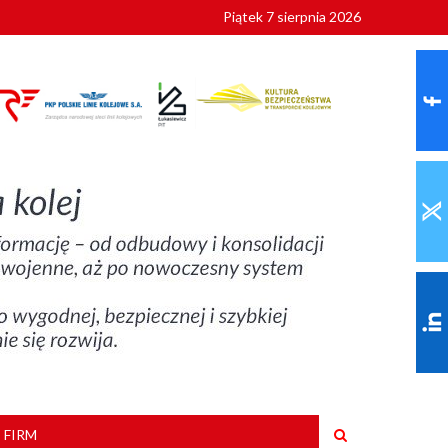
Piątek 7 sierpnia 2026
ionalnych
szkoły
 FIRM