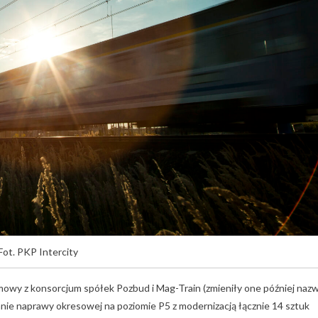
Fot. PKP Intercity
owy z konsorcjum spółek Pozbud i Mag-Train (zmieniły one później naz
e naprawy okresowej na poziomie P5 z modernizacją łącznie 14 sztuk