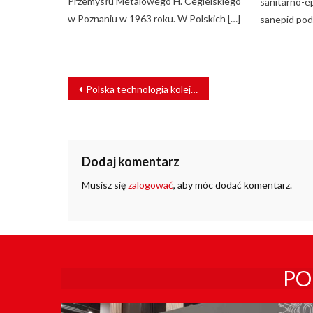
Przemysłu Metalowego H. Cegielskiego
sanitarno-e
w Poznaniu w 1963 roku. W Polskich […]
sanepid pod
NAWIGACJA
Polska technologia kolejowa zwycięża w Berlinie
WPISU
Dodaj komentarz
Musisz się
zalogować
, aby móc dodać komentarz.
PO