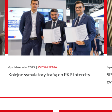
Posted
Pos
6 października 2025
|
WYDARZENIA
6 p
on
on
O
Kolejne symulatory trafią do PKP Intercity
SP
cy