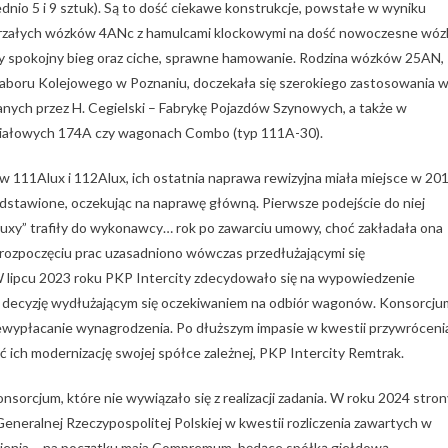
io 5 i 9 sztuk). Są to dość ciekawe konstrukcje, powstałe w wyniku
rzałych wózków 4ANc z hamulcami klockowymi na dość nowoczesne wóz
 spokojny bieg oraz ciche, sprawne hamowanie. Rodzina wózków 25AN,
Taboru Kolejowego w Poznaniu, doczekała się szerokiego zastosowania 
ych przez H. Cegielski – Fabrykę Pojazdów Szynowych, a także w
ziałowych 174A czy wagonach Combo (typ 111A-30).
111Alux i 112Alux, ich ostatnia naprawa rewizyjna miała miejsce w 20
 odstawione, oczekując na naprawę główną. Pierwsze podejście do niej
luxy” trafiły do wykonawcy… rok po zawarciu umowy, choć zakładała ona
w rozpoczęciu prac uzasadniono wówczas przedłużającymi się
W lipcu 2023 roku PKP Intercity zdecydowało się na wypowiedzenie
 decyzję wydłużającym się oczekiwaniem na odbiór wagonów. Konsorcju
wypłacanie wynagrodzenia. Po dłuższym impasie w kwestii przywróceni
 ich modernizację swojej spółce zależnej, PKP Intercity Remtrak.
sorcjum, które nie wywiązało się z realizacji zadania. W roku 2024 stron
neralnej Rzeczypospolitej Polskiej w kwestii rozliczenia zawartych w
umienia – na początku maja Compremum, będące spółką giełdową,