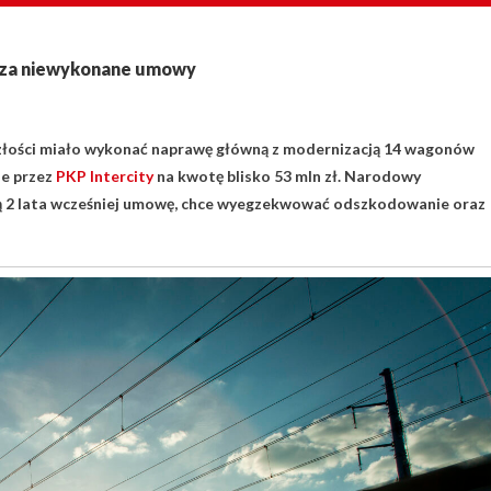
zł za niewykonane umowy
szłości miało wykonać naprawę główną z modernizacją 14 wagonów
ne przez
PKP Intercity
na kwotę blisko 53 mln zł. Narodowy
ą 2 lata wcześniej umowę, chce wyegzekwować odszkodowanie oraz