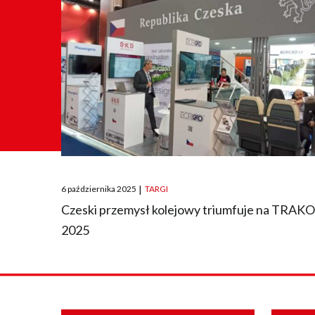
Posted
6 października 2025
|
TARGI
on
Czeski przemysł kolejowy triumfuje na TRAK
2025