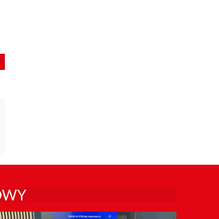
–
OWY