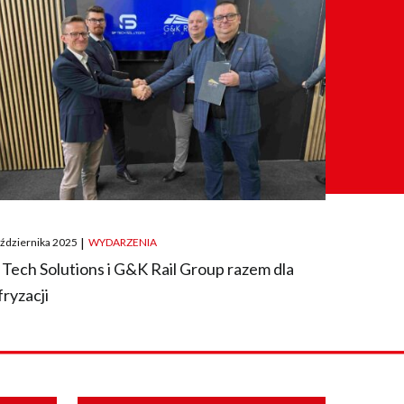
ted
aździernika 2025
|
WYDARZENIA
 Tech Solutions i G&K Rail Group razem dla
fryzacji