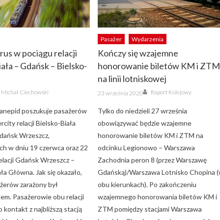
Pasażer
Wydarzenia
us w pociągu relacji
Kończy się wzajemne
iała – Gdańsk – Bielsko-
honorowanie biletów KM i ZT
na linii lotniskowej
Author
Author
Posted
Michał Ciechowski
Raport Kolejowy
23 września 2020
on
anepid poszukuje pasażerów
Tylko do niedzieli 27 września
rcity relacji Bielsko-Biała
obowiązywać będzie wzajemne
dańsk Wrzeszcz,
honorowanie biletów KM i ZTM na
ch w dniu 19 czerwca oraz 22
odcinku Legionowo – Warszawa
elacji Gdańsk Wrzeszcz –
Zachodnia peron 8 (przez Warszawę
ała Główna. Jak się okazało,
Gdańską)/Warszawa Lotnisko Chopina 
ażerów zarażony był
obu kierunkach). Po zakończeniu
em. Pasażerowie obu relacji
wzajemnego honorowania biletów KM i
o kontakt z najbliższą stacją
ZTM pomiędzy stacjami Warszawa