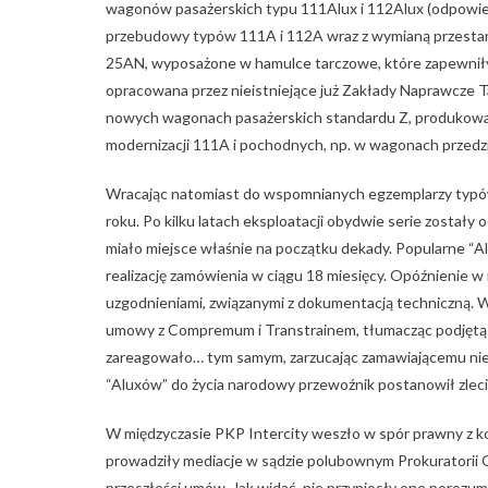
wagonów pasażerskich typu 111Alux i 112Alux (odpowiedn
przebudowy typów 111A i 112A wraz z wymianą przesta
25AN, wyposażone w hamulce tarczowe, które zapewniły
opracowana przez nieistniejące już Zakłady Naprawcze 
nowych wagonach pasażerskich standardu Z, produkowan
modernizacji 111A i pochodnych, np. w wagonach przed
Wracając natomiast do wspomnianych egzemplarzy typów 
roku. Po kilku latach eksploatacji obydwie serie zostały
miało miejsce właśnie na początku dekady. Popularne “A
realizację zamówienia w ciągu 18 miesięcy. Opóźnienie 
uzgodnieniami, związanymi z dokumentacją techniczną. 
umowy z Compremum i Transtrainem, tłumacząc podjętą
zareagowało… tym samym, zarzucając zamawiającemu nie
“Aluxów” do życia narodowy przewoźnik postanowił zlecić
W międzyczasie PKP Intercity weszło w spór prawny z kon
prowadziły mediacje w sądzie polubownym Prokuratorii Ge
przeszłości umów. Jak widać, nie przyniosły one poroz