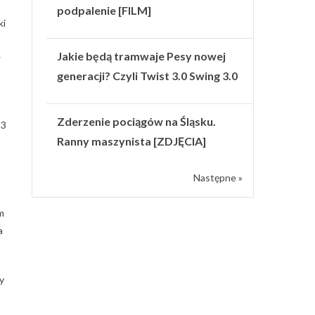
podpalenie [FILM]
ki
Jakie będą tramwaje Pesy nowej
w
generacji? Czyli Twist 3.0 Swing 3.0
Zderzenie pociągów na Śląsku.
13
Ranny maszynista [ZDJĘCIA]
Następne »
m
a
y