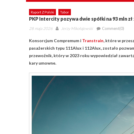
Raport Z Polski
Tabor
PKP Intercity pozywa dwie spółki na 93 mln 
Posted
Author
28 maja 2026
Jerzy Mikołajewski
Comment(0)
on
Konsorcjum Compremum i
Transtrain
, które w prze
pasażerskich typu 111Alux i 112Alux, zostało pozwa
przewoźnik, który w 2023 roku wypowiedział zawart
kary umowne.