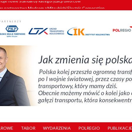
o partnerstwa Medcom z Mitsubishi Electric Corporation
tnerem „Lata na Dolnym Śląsku”. We Wrocławiu rusza weekend pełen reg
pomorskie znów szuka dostawcy nowych EZT
ach kolejowych w północnej Wielkopolsce. Łatwiejsze dojazdy do pracy i 
nuje nowe standardy kategoryzacji dworców
AROWE
TABOR
WYDARZENIA
POLREGIO
PUBLIKACJE