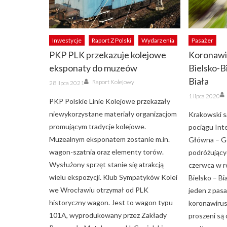
Inwestycje
Raport Z Polski
Wydarzenia
Pasażer
PKP PLK przekazuje kolejowe
Koronawir
eksponaty do muzeów
Bielsko-B
Author
Biała
Posted
Raport Kolejowy
28 lipca 2021
on
Posted
1 lipca 2020
on
PKP Polskie Linie Kolejowe przekazały
niewykorzystane materiały organizacjom
Krakowski s
promującym tradycje kolejowe.
pociągu Inte
Muzealnym eksponatem zostanie m.in.
Główna – G
wagon-szatnia oraz elementy torów.
podróżujący
Wysłużony sprzęt stanie się atrakcją
czerwca w r
wielu ekspozycji. Klub Sympatyków Kolei
Bielsko – Bi
we Wrocławiu otrzymał od PLK
jeden z pas
historyczny wagon. Jest to wagon typu
koronawirus
101A, wyprodukowany przez Zakłady
proszeni są 