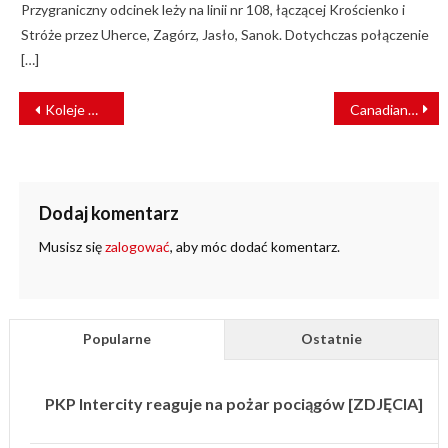
Przygraniczny odcinek leży na linii nr 108, łączącej Krościenko i
Stróże przez Uherce, Zagórz, Jasło, Sanok. Dotychczas połączenie
[…]
NAWIGACJA
Koleje Mazowieckie chcą poznać wartość rynkową 13 EZT
Canadian Pacific: 6% wzrostu przychodów operacyjnych w 2020 roku
WPISU
Dodaj komentarz
Musisz się
zalogować
, aby móc dodać komentarz.
Popularne
Ostatnie
PKP Intercity reaguje na pożar pociągów [ZDJĘCIA]