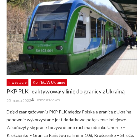
Inwestycje
Konflikt W Ukrainie
PKP PLK reaktywowały linię do granicy z Ukrainą
Author
Posted
Tomasz Mokos
25 marca 2022
on
Dzięki zaangażowaniu PKP PLK między Polską a granicą z Ukrainą
ponownie wykorzystane jest dodatkowe połączenie kolejowe.
Zakończyły się prace i przywrócono ruch na odcinku Uherce –
Krościenko – Granica Państwa na linii nr 108, Krościenko – Stróże.