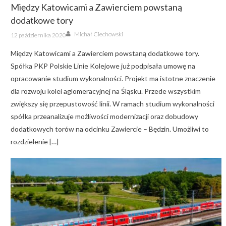
Między Katowicami a Zawierciem powstaną
dodatkowe tory
Author
Posted
Michał Ciechowski
12 października 2020
on
Między Katowicami a Zawierciem powstaną dodatkowe tory.
Spółka PKP Polskie Linie Kolejowe już podpisała umowę na
opracowanie studium wykonalności. Projekt ma istotne znaczenie
dla rozwoju kolei aglomeracyjnej na Śląsku. Przede wszystkim
zwiększy się przepustowość linii. W ramach studium wykonalności
spółka przeanalizuje możliwości modernizacji oraz dobudowy
dodatkowych torów na odcinku Zawiercie – Będzin. Umożliwi to
rozdzielenie […]