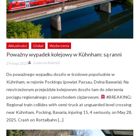
Aktualności
Global
Wydarzenia
Poważny wypadek kolejowy w Kühnham: są ranni
Author
Posted
Zuzanna Rabinek
29 maja 2025
on
Do poważnego wypadku doszło w środowe popołudnie w
Kühnham, w rejonie Pockingu (powiat Passau, Dolna Bawaria). Na
niestrzeżonym przejeździe kolejowym doszło tam do zderzenia
pociągu regionalnego z samochodem ciężarowym.
#BREAKING:
Regional train collides with semi-truck at unguarded level crossing
near Kühnham, Pocking, Bavaria, injuring 15, 4 seriously, on May 28,
2025. Crash on Rottalbahn […]