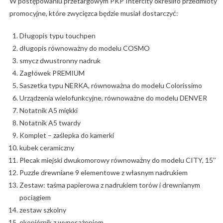
W postępowaniu przetargowym PKP Intercity określiło przedmioty
promocyjne, które zwycięzca będzie musiał dostarczyć:
Długopis typu touchpen
długopis równoważny do modelu COSMO
smycz dwustronny nadruk
Zagłówek PREMIUM
Saszetka typu NERKA, równoważna do modelu Colorissimo
Urządzenia wielofunkcyjne, równoważne do modelu DENVER
Notatnik A5 miękki
Notatnik A5 twardy
Komplet – zaślepka do kamerki
kubek ceramiczny
Plecak miejski dwukomorowy równoważny do modelu CITY, 15’’
Puzzle drewniane 9 elementowe z własnym nadrukiem
Zestaw: taśma papierowa z nadrukiem torów i drewnianym
pociągiem
zestaw szkolny
ekopiórnik z wyposażeniem