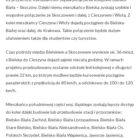
Biała – Skoczów. Dzięki niemu mieszkańcy Bielska zyskają szybkie i
wygodne połączenie ze Skoczowem i dalej, z Cieszynem i Wisłą. Z
kolei mieszkańcy Cieszyna i Wisły dojadą pociągiem do Bielska-
Białej oraz dalej, do Krakowa. Takie połączenie będzie dużym
ułatwieniem także dla studentów czy turystów.
Czas podróży między Bielskiem a Skoczowem wyniesie ok. 36 minut,
z Bielska do Cieszyna dojazd zajmie niecałą godzinę. W ramach
projektu przebudowany zostanie odcinek linii kolejowej o długości
prawie 22 km, po którym możliwe będzie kursowanie pociągów
pasażerskich z prędkością do 80 km/h, a odcinkowo do 100 i do 120
km/h.
Mieszkańcy południowej części woj. śląskiego zyskają lepszy dostęp
do kolei dzięki budowie lub przebudowie stacji i przystanków:
Bielsko-Biała Zachód, Bielsko-Biała Listopadowa, Bielsko-Biała
Stare Bielsko, Bielsko-Biała Aleksandrowice, Bielsko-Biała Os.
Polskich Skrzydeł, Bielsko-Biała Wapienica, Jaworze Jasienica,