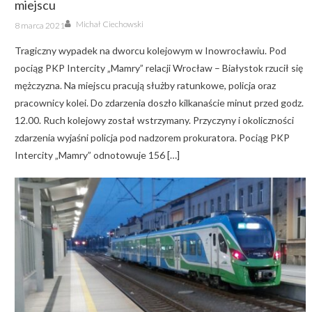
miejscu
Author
Posted
Michał Ciechowski
8 marca 2021
on
Tragiczny wypadek na dworcu kolejowym w Inowrocławiu. Pod
pociąg PKP Intercity „Mamry” relacji Wrocław – Białystok rzucił się
mężczyzna. Na miejscu pracują służby ratunkowe, policja oraz
pracownicy kolei. Do zdarzenia doszło kilkanaście minut przed godz.
12.00. Ruch kolejowy został wstrzymany. Przyczyny i okoliczności
zdarzenia wyjaśni policja pod nadzorem prokuratora. Pociąg PKP
Intercity „Mamry” odnotowuje 156 […]