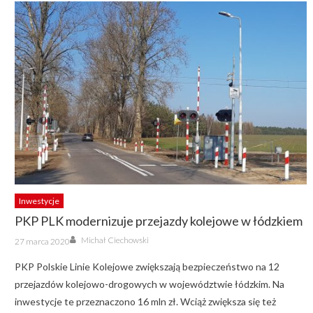
Inwestycje
PKP PLK modernizuje przejazdy kolejowe w łódzkiem
Author
Posted
Michał Ciechowski
27 marca 2020
on
PKP Polskie Linie Kolejowe zwiększają bezpieczeństwo na 12
przejazdów kolejowo-drogowych w województwie łódzkim. Na
inwestycje te przeznaczono 16 mln zł. Wciąż zwiększa się też