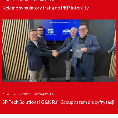
|
on
Kolejne symulatory trafią do PKP Intercity
Posted
6 października 2025
|
WYDARZENIA
on
SP Tech Solutions i G&K Rail Group razem dla cyfryzacji