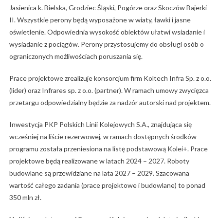
Jasienica k. Bielska, Grodziec Śląski, Pogórze oraz Skoczów Bajerki
II. Wszystkie perony będą wyposażone w wiaty, ławki i jasne
oświetlenie. Odpowiednia wysokość obiektów ułatwi wsiadanie i
wysiadanie z pociągów. Perony przystosujemy do obsługi osób o
ograniczonych możliwościach poruszania się.
Prace projektowe zrealizuje konsorcjum firm Koltech Infra Sp. z o.o.
(lider) oraz Infrares sp. z o.o. (partner). W ramach umowy zwycięzca
przetargu odpowiedzialny będzie za nadzór autorski nad projektem.
Inwestycja PKP Polskich Linii Kolejowych S.A., znajdująca się
wcześniej na liście rezerwowej, w ramach dostępnych środków
programu została przeniesiona na listę podstawową Kolei+. Prace
projektowe będą realizowane w latach 2024 – 2027. Roboty
budowlane są przewidziane na lata 2027 – 2029. Szacowana
wartość całego zadania (prace projektowe i budowlane) to ponad
350 mln zł.