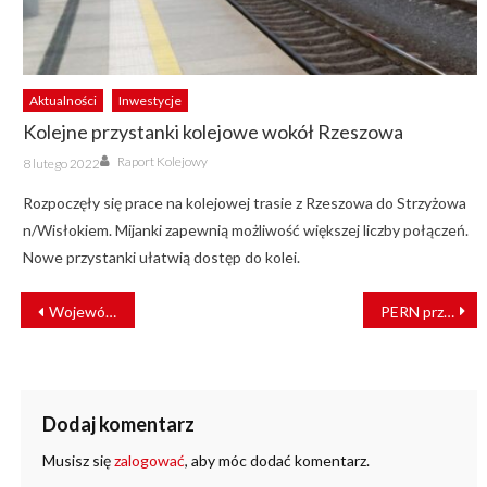
Aktualności
Inwestycje
Kolejne przystanki kolejowe wokół Rzeszowa
Author
Posted
Raport Kolejowy
8 lutego 2022
on
Rozpoczęły się prace na kolejowej trasie z Rzeszowa do Strzyżowa
n/Wisłokiem. Mijanki zapewnią możliwość większej liczby połączeń.
Nowe przystanki ułatwią dostęp do kolei.
NAWIGACJA
Wojewódka nadal p.o. Prezesa Zarządu PKP Cargo
PERN przyśpiesza w obsłudze cystern kolejowych
WPISU
Dodaj komentarz
Musisz się
zalogować
, aby móc dodać komentarz.