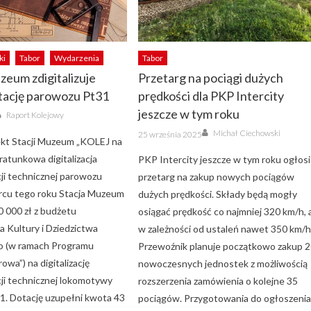
ki
Tabor
Wydarzenia
Tabor
zeum zdigitalizuje
Przetarg na pociągi dużych
ację parowozu Pt31
prędkości dla PKP Intercity
Author
jeszcze w tym roku
Raport Kolejowy
Author
Posted
Michał Ciechowski
25 września 2025
on
ekt Stacji Muzeum „KOLEJ na
 ratunkowa digitalizacja
PKP Intercity jeszcze w tym roku ogłosi
i technicznej parowozu
przetarg na zakup nowych pociągów
rcu tego roku Stacja Muzeum
dużych prędkości. Składy będą mogły
0 000 zł z budżetu
osiągać prędkość co najmniej 320 km/h, 
a Kultury i Dziedzictwa
w zależności od ustaleń nawet 350 km/h
 (w ramach Programu
Przewoźnik planuje początkowo zakup 
rowa”) na digitalizację
nowoczesnych jednostek z możliwością
i technicznej lokomotywy
rozszerzenia zamówienia o kolejne 35
1. Dotację uzupełni kwota 43
pociągów. Przygotowania do ogłoszeni