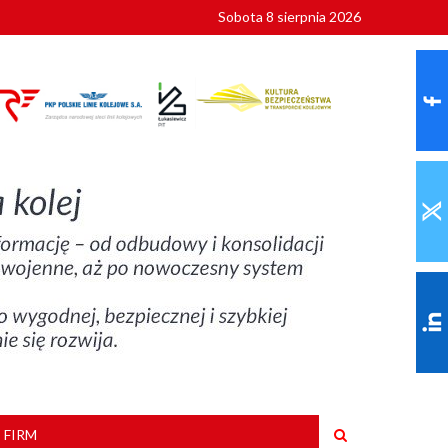
Sobota 8 sierpnia 2026
ionalnych
szkoły
 FIRM