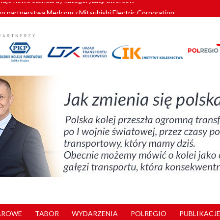
o partnerstwa Medcom z Mitsubishi Electric Corporation
tnerem „Lata na Dolnym Śląsku”. We Wrocławiu rusza weekend pełen reg
pomorskie znów szuka dostawcy nowych EZT
ach kolejowych w północnej Wielkopolsce. Łatwiejsze dojazdy do pracy i 
nuje nowe standardy kategoryzacji dworców
AROWE
TABOR
WYDARZENIA
POLREGIO
PUBLIKACJE