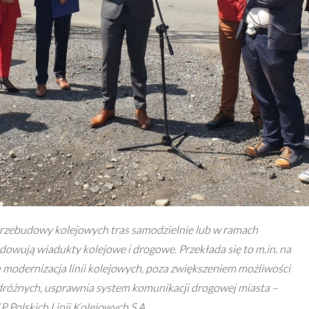
i przebudowy kolejowych tras samodzielnie lub w ramach
owują wiadukty kolejowe i drogowe. Przekłada się to m.in. na
modernizacja linii kolejowych, poza zwiększeniem możliwości
dróżnych, usprawnia system komunikacji drogowej miasta –
 Polskich Linii Kolejowych S.A.