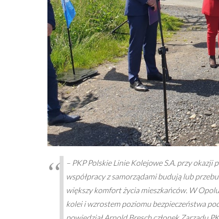
– PKP Polskie Linie Kolejowe S.A. przy okazj
współpracy z samorządami budują lub przebud
większy komfort życia mieszkańców. W Opolu 
kolei i wzrostem poziomu bezpieczeństwa po
powiedział Arnold Bresch członek Zarządu PKP