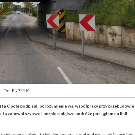
Fot. PKP PLK
asta Opole podpisali porozumienie ws. współpracy przy przebudowie
ta zapewni szybsze i bezpieczniejsze podróże pociągiem na linii
 przebudowie wiaduktu kolejowego oraz drogi pod nim, a także wspólne