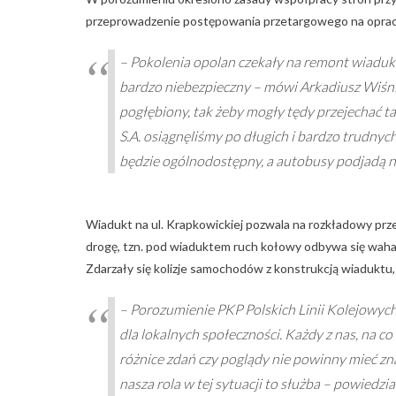
przeprowadzenie postępowania przetargowego na oprac
– Pokolenia opolan czekały na remont wiadukt
bardzo niebezpieczny – mówi Arkadiusz Wiśni
pogłębiony, tak żeby mogły tędy przejechać t
S.A. osiągnęliśmy po długich i bardzo trudnyc
będzie ogólnodostępny, a autobusy podjadą n
Wiadukt na ul. Krapkowickiej pozwala na rozkładowy prz
drogę, tzn. pod wiaduktem ruch kołowy odbywa się waha
Zdarzały się kolizje samochodów z konstrukcją wiaduktu
– Porozumienie PKP Polskich Linii Kolejowych
dla lokalnych społeczności. Każdy z nas, na co 
różnice zdań czy poglądy nie powinny mieć zna
nasza rola w tej sytuacji to służba – powied