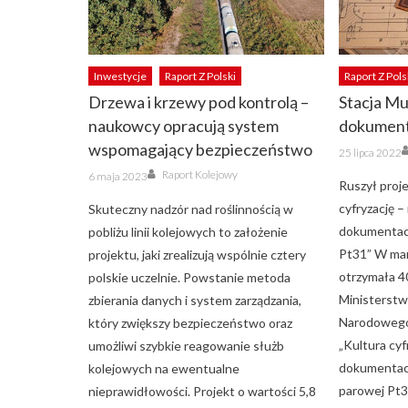
Inwestycje
Raport Z Polski
Raport Z Pols
Drzewa i krzewy pod kontrolą –
Stacja Mu
naukowcy opracują system
dokument
wspomagający bezpieczeństwo
Posted
25 lipca 2022
on
Author
Posted
Raport Kolejowy
6 maja 2023
on
Ruszył proj
cyfryzację –
Skuteczny nadzór nad roślinnością w
dokumentacj
pobliżu linii kolejowych to założenie
Pt31” W ma
projektu, jaki zrealizują wspólnie cztery
otrzymała 4
polskie uczelnie. Powstanie metoda
Ministerstw
zbierania danych i system zarządzania,
Narodowego
który zwiększy bezpieczeństwo oraz
„Kultura cyf
umożliwi szybkie reagowanie służb
dokumentacj
kolejowych na ewentualne
parowej Pt3
nieprawidłowości. Projekt o wartości 5,8