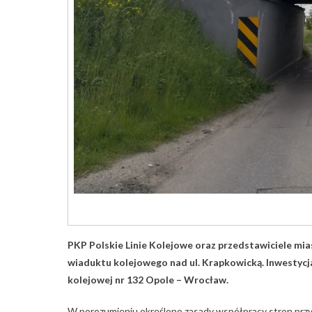
PKP Polskie Linie Kolejowe oraz przedstawiciele mi
wiaduktu kolejowego nad ul. Krapkowicką. Inwestycja 
kolejowej nr 132 Opole – Wrocław.
W porozumieniu określono zasady współpracy stron przy