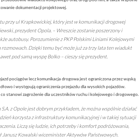
owanie dokumentacji projektowej.
u przy ul Krapkowickiej, który jest w komunikacji drogowej
ewski, prezydent Opola. – Wreszcie zostanie poszerzony i
akże autobusy. Porozumienie z PKP Polskimi Liniami Kolejowymi
h rozmowach. Dzięki temu być może już za trzy lata ten wiadukt
awet pod samą wyspę Bolko – cieszy się prezydent.
ejazd pociągów lecz komunikacja drogowa jest ograniczona przez wąską
dłowo i występują ograniczenia przejazdu dla wysokich pojazdów.
, co stanowi zagrożenie dla uczestników ruchu i kolejowego i drogowego.
 S.A. z Opole jest dobrym przykładem, że można wspólnie działać
dzień korzysta z infrastruktury komunikacyjnej i w takiej sytuacji
czenia. Liczą się ludzie, ich potrzeby i komfort podróżowania,
ział Janusz Kowalski wiceminister Aktywów Państwowych.