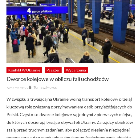
Konflikt W Ukrainie
Pasażer
Wydarzenia
Dworce kolejowe w obliczu fali uchodźców
Author
Posted
Tomasz Mokos
6 marca 2022
on
W związku z trwającą na Ukrainie wojną transport kolejowy przejął
kluczową rolę związaną z przyjmowaniem osób przyjeżdżających do
Polski. Często to dworce kolejowe są jednymi z pierwszych miejsc,
do których docierają tysiące obywateli Ukrainy. Zarządcy obiektów
stają przed trudnym zadaniem, aby połączyć niesienie niezbędnej
pomocy przy utrzymaniu niezachwianego funkcjonowania obiektu.