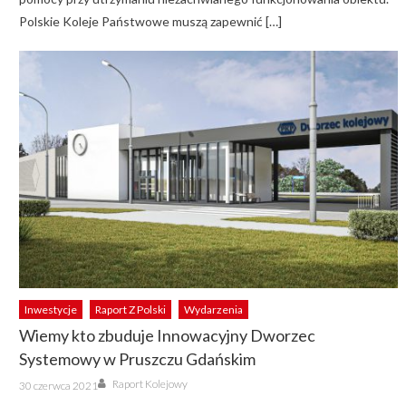
Polskie Koleje Państwowe muszą zapewnić […]
Inwestycje
Raport Z Polski
Wydarzenia
Wiemy kto zbuduje Innowacyjny Dworzec
Systemowy w Pruszczu Gdańskim
Author
Posted
Raport Kolejowy
30 czerwca 2021
on