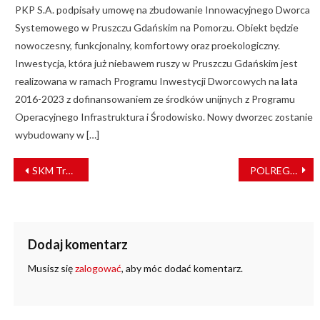
PKP S.A. podpisały umowę na zbudowanie Innowacyjnego Dworca
Systemowego w Pruszczu Gdańskim na Pomorzu. Obiekt będzie
nowoczesny, funkcjonalny, komfortowy oraz proekologiczny.
Inwestycja, która już niebawem ruszy w Pruszczu Gdańskim jest
realizowana w ramach Programu Inwestycji Dworcowych na lata
2016-2023 z dofinansowaniem ze środków unijnych z Programu
Operacyjnego Infrastruktura i Środowisko. Nowy dworzec zostanie
wybudowany w […]
NAWIGACJA
SKM Trójmiasto rezygnuje z papierowych biletów jednorazowych
POLREGIO stworzy nowe zaplecze techniczne w Lubuskiem
WPISU
Dodaj komentarz
Musisz się
zalogować
, aby móc dodać komentarz.