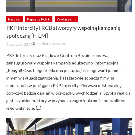
Pasażer
Raport Z Polski
Wydarzenia
PKP Intercity i RCB stworzyły wspólną kampanię
społeczną [FILM]
Author
Posted
Michał Ciechowski
26 stycznia 2022
on
PKP Intercity oraz Rządowe Centrum Bezpieczeństwa
zainaugurowały wspólną kampanię edukacyjno-informacyjną
„Reaguj! Czas biegnie”. Ma ona pokazać, jak reagować i pomóc
innym w sytuacji zagrożenia. Pasażerowie zobaczą filmy na
monitorach w pociągach PKP Intercity. Pierwsza odsłona akcji
dotyczyć będzie działań w przypadku wychłodzenia. Szybka reakcja
jest czynnikiem, który w przypadku zagrożenia może pozwolić na
jego uniknięcie, […]