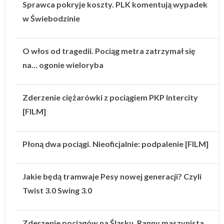
Sprawca pokryje koszty. PLK komentują wypadek
w Świebodzinie
O włos od tragedii. Pociąg metra zatrzymał się
na… ogonie wieloryba
Zderzenie ciężarówki z pociągiem PKP Intercity
[FILM]
Płoną dwa pociągi. Nieoficjalnie: podpalenie [FILM]
Jakie będą tramwaje Pesy nowej generacji? Czyli
Twist 3.0 Swing 3.0
Zderzenie pociągów na Śląsku. Ranny maszynista