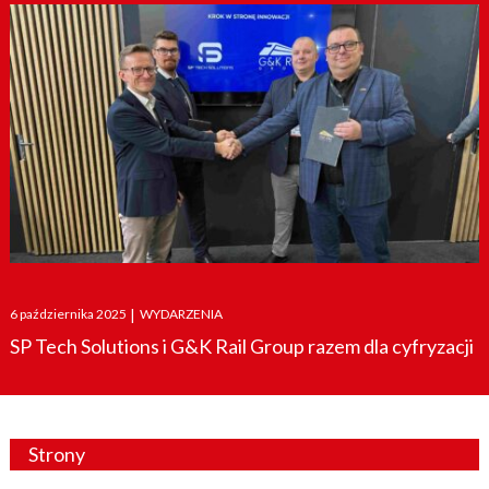
Posted
6 października 2025
|
WYDARZENIA
on
SP Tech Solutions i G&K Rail Group razem dla cyfryzacji
Strony