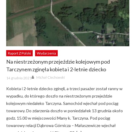
Raport Z Polski
Wydarzenia
Na niestrzeżonym przejeździe kolejowym pod
Tarczynem zginęła kobieta i 2-letnie dziecko
Author
Posted
Michał Ciechowski
14 grudnia 2021
on
Kobieta i 2-letnie dziecko zginęli, a trzeci pasażer został ranny w
wypadku, do którego doszło na niestrzeżonym przejeździe
kolejowym niedaleko Tarczyna. Samochód wjechał pod pociąg
towarowy. Do zdarzenia doszło w poniedziałek 13 grudnia około
godz. 15.00 w miejscowości Many k. Tarczyna. Pod pociąg
towarowy relacji Dąbrowa Górnicza – Małaszewicze wjechał