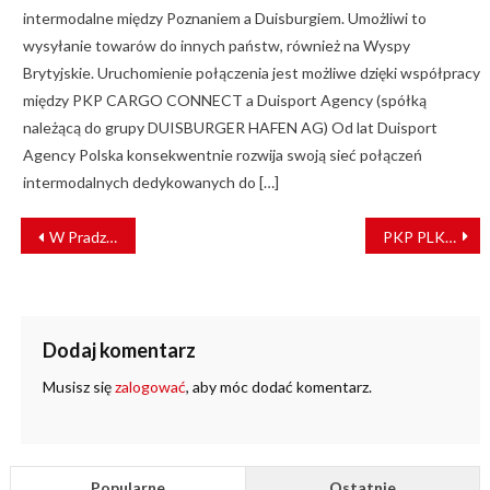
intermodalne między Poznaniem a Duisburgiem. Umożliwi to
wysyłanie towarów do innych państw, również na Wyspy
Brytyjskie. Uruchomienie połączenia jest możliwe dzięki współpracy
między PKP CARGO CONNECT a Duisport Agency (spółką
należącą do grupy DUISBURGER HAFEN AG) Od lat Duisport
Agency Polska konsekwentnie rozwija swoją sieć połączeń
intermodalnych dedykowanych do […]
NAWIGACJA
W Pradze powstanie nowa linia metra. Prace ruszą w 2022 r.
PKP PLK usprawni podróże na linii Poznań – Wolsztyn
WPISU
Dodaj komentarz
Musisz się
zalogować
, aby móc dodać komentarz.
Popularne
Ostatnie