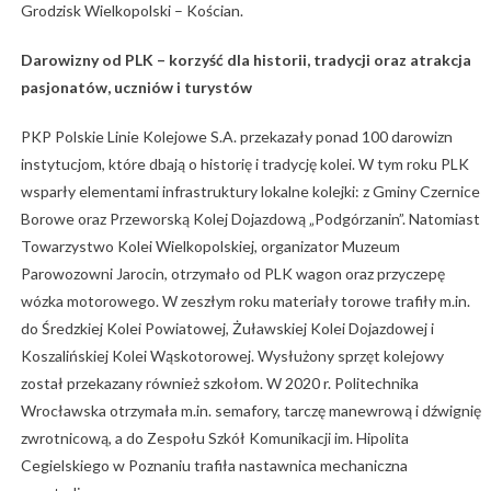
Grodzisk Wielkopolski – Kościan.
Darowizny od PLK – korzyść dla historii, tradycji oraz atrakcja
pasjonatów, uczniów i turystów
PKP Polskie Linie Kolejowe S.A. przekazały ponad 100 darowizn
instytucjom, które dbają o historię i tradycję kolei. W tym roku PLK
wsparły elementami infrastruktury lokalne kolejki: z Gminy Czernice
Borowe oraz Przeworską Kolej Dojazdową „Podgórzanin”. Natomiast
Towarzystwo Kolei Wielkopolskiej, organizator Muzeum
Parowozowni Jarocin, otrzymało od PLK wagon oraz przyczepę
wózka motorowego. W zeszłym roku materiały torowe trafiły m.in.
do Średzkiej Kolei Powiatowej, Żuławskiej Kolei Dojazdowej i
Koszalińskiej Kolei Wąskotorowej. Wysłużony sprzęt kolejowy
został przekazany również szkołom. W 2020 r. Politechnika
Wrocławska otrzymała m.in. semafory, tarczę manewrową i dźwignię
zwrotnicową, a do Zespołu Szkół Komunikacji im. Hipolita
Cegielskiego w Poznaniu trafiła nastawnica mechaniczna