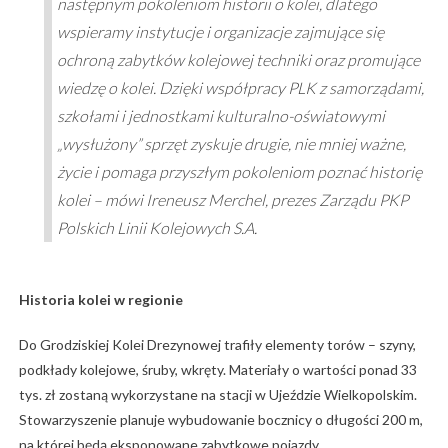
następnym pokoleniom historii o kolei, dlatego
wspieramy instytucje i organizacje zajmujące się
ochroną zabytków kolejowej techniki oraz promujące
wiedzę o kolei. Dzięki współpracy PLK z samorządami,
szkołami i jednostkami kulturalno-oświatowymi
„wysłużony” sprzęt zyskuje drugie, nie mniej ważne,
życie i pomaga przyszłym pokoleniom poznać historię
kolei – mówi Ireneusz Merchel, prezes Zarządu PKP
Polskich Linii Kolejowych S.A.
Historia kolei w regionie
Do Grodziskiej Kolei Drezynowej trafiły elementy torów – szyny,
podkłady kolejowe, śruby, wkręty. Materiały o wartości ponad 33
tys. zł zostaną wykorzystane na stacji w Ujeździe Wielkopolskim.
Stowarzyszenie planuje wybudowanie bocznicy o długości 200 m,
na której będą eksponowane zabytkowe pojazdy.