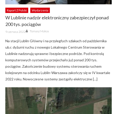
Raport Z Polski
Wydarzenia
W Lublinie nadzór elektroniczny zabezpieczył ponad
200 tys. pociągów
Author
Posted
Tomasz Mokos
9 czerwca 2022
on
Na stacji Lublin Główny i na przyległych szlakach od października
ub.r. dyżurni ruchu z nowego Lokalnego Centrum Sterowania w
Lublinie nadzorują sprawne i bezpieczne podróże. Pod kontrolą
komputerowych systemów przejechało już ponad 200 tys.
pociągów. Zakończenie budowy systemu sterowania ruchem
kolejowym na odcinku Lublin-Warszawa zakończy się w IV kwartale
2022 roku. Nowoczesne systemy zastąpiły elektryczne […]