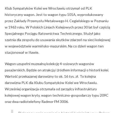
Klub Sympatyków Kolei we Wrocławiu otrzymał od PLK
historyczny wagon. Jest to wagon typu 101A, wyprodukowany
przez Zakłady Przemysłu Metalowego H. Cegielskiego w Poznaniu
w 1963 roku. W Polskich Liniach Kolejowych przez 30 lat był częścią
Specjalnego Pociągu Ratownictwa Technicznego. Służył jako
szatnia dla zespołu do usuwania skutków zdarzeń na sieci kolejowej
w województwie warmińsko-mazurskim. Na co dzień wagon ten
stacjonował w Iławie.
Wagon uzupełni muzealną kolekcję 4-osiowych wagonów
pasażerskich. Będzie on atrakcją i źródłem informacji o historii kolei.
Wartość przekazanej darowizny to ok. 16 tys. zł. To kolejna
darowizna PLK dla Klubu Sympatyków Kolei we Wrocławiu.
Wcześniej organizacja otrzymała od zarządcy infrastruktury
kolejowej wagon kryty, wagon techniczno-gospodarczy typu 209C
oraz dwa radiotelefony Radmor FM 3006.