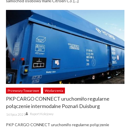
samochód osobowy marki Citroen C3. […]
Przewozy Towarowe
Wydarzenia
PKP CARGO CONNECT uruchomiło regularne
połączenie intermodalne Poznań Duisburg
Author
Posted
Raport Kolejowy
16 lipca 2021
on
PKP CARGO CONNECT uruchomiło regularne połączenie