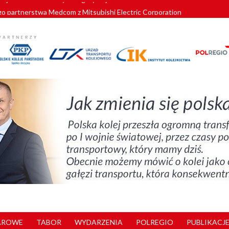
o partnerstwa Medcom z Mitsubishi Electric Corporation
tnerem „Lata na Dolnym Śląsku”. We Wrocławiu rusza weekend pełen reg
pomorskie znów szuka dostawcy nowych EZT
ach kolejowych w północnej Wielkopolsce. Łatwiejsze dojazdy do pracy i 
nuje nowe standardy kategoryzacji dworców
AROWE
TABOR
WYDARZENIA
POLREGIO
PUBLIKACJE