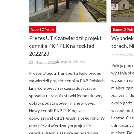
Raport Z Polski
Raport Z Pols
Prezes UTK zatwierdził projekt
Wypadek 
cennika PKP PLK na rozkład
torach. Ni
2022/23
Posted
6 czerwca 202
on
Author
Posted
Raport Kolejowy
23 listopada 2022
on
Policja pod
wyjaśnia oko
Prezes Urzędu Transportu Kolejowego
wypadku na 
zatwierdził projekt cennika PKP Polskich
miejscu zgin
Linii Kolejowych w części dotyczącej
zdarzenia d
sposobu ustalania stawki jednostkowej
około godz. 
opłaty podstawowej i manewrowej.
wszedł pod 
Nowy cennik PKP PLK będzie
Leszno-Ostr
obowiązywał od 21 grudnia tego roku. W
odniesionyc
obecnie zatwierdzonym projekcie
miejscu. Do
cennika, średnia stawka jednostkowa