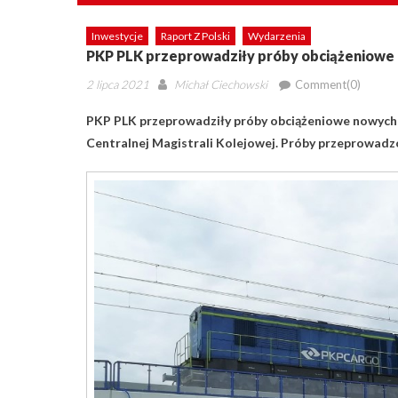
Inwestycje
Raport Z Polski
Wydarzenia
PKP PLK przeprowadziły próby obciążeniowe
Posted
Author
2 lipca 2021
Michał Ciechowski
Comment(0)
on
PKP PLK przeprowadziły próby obciążeniowe nowych 
Centralnej Magistrali Kolejowej. Próby przeprowadzo