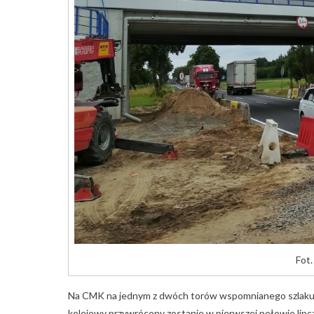
Fot.
Na CMK na jednym z dwóch torów wspomnianego szlaku k
kolejowy przywrócony zostanie w pierwszej połowie lipc