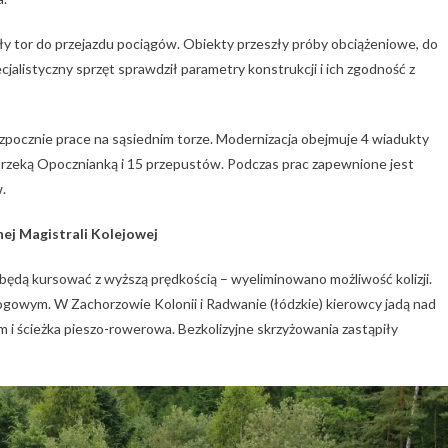
ły tor do przejazdu pociągów. Obiekty przeszły próby obciążeniowe, do
alistyczny sprzęt sprawdził parametry konstrukcji i ich zgodność z
ocznie prace na sąsiednim torze. Modernizacja obejmuje 4 wiadukty
 rzeką Opocznianką i 15 przepustów. Podczas prac zapewnione jest
.
ej Magistrali Kolejowej
 będą kursować z wyższą prędkością – wyeliminowano możliwość kolizji.
gowym. W Zachorzowie Kolonii i Radwanie (łódzkie) kierowcy jadą nad
m i ścieżka pieszo-rowerowa. Bezkolizyjne skrzyżowania zastąpiły