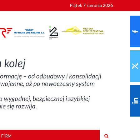
Piątek 7 sierpnia 2026
ionalnych
szkoły
 FIRM