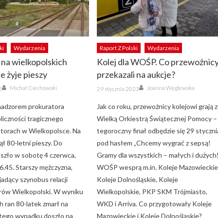
ki
Wydarzenia
Raport Z Polski
Wydarzenia
na wielkopolskich
Kolej dla WOŚP. Co przewoźnic
e żyje pieszy
przekazali na aukcje?
Author
Author
Posted
Michał Ciechowski
Joanna Węglewska
2
29 stycznia 2023
on
 nadzorem prokuratora
Jak co roku, przewoźnicy kolejowi grają z
liczności tragicznego
Wielką Orkiestrą Świątecznej Pomocy –
torach w Wielkopolsce. Na
tegoroczny finał odbędzie się 29 styczni
ął 80-letni pieszy. Do
pod hasłem „Chcemy wygrać z sepsą!
oszło w sobotę 4 czerwca,
Gramy dla wszystkich – małych i dużych!
6.45. Starszy mężczyzna,
WOŚP wesprą m.in. Koleje Mazowieckie
jadący szynobus relacji
Koleje Dolnośląskie, Koleje
ów Wielkopolski. W wyniku
Wielkopolskie, PKP SKM Trójmiasto,
h ran 80-latek zmarł na
WKD i Arriva. Co przygotowały Koleje
 tego wypadku doszło na
Mazowieckie i Koleje Dolnośląskie?