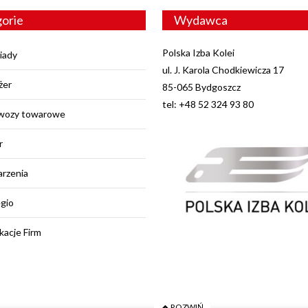
orie
Wydawca
Polska Izba Kolei
iady
ul. J. Karola Chodkiewicza 17
żer
85-065 Bydgoszcz
tel: +48 52 324 93 80
wozy towarowe
r
rzenia
egio
kacje Firm