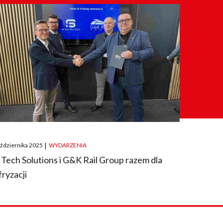
ted
aździernika 2025
|
WYDARZENIA
 Tech Solutions i G&K Rail Group razem dla
fryzacji