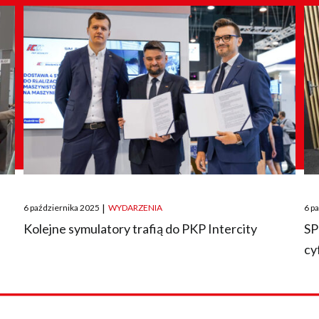
Posted
Pos
6 października 2025
|
WYDARZENIA
6 p
on
on
O
Kolejne symulatory trafią do PKP Intercity
SP
cy