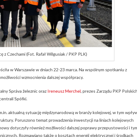
ę z Czechami (Fot. Rafał Wilgusiak / PKP PLK)
gościła w Warszawie w dniach 22-23 marca. Na wspólnym spotkaniu z
i możliwości wzmocnienia dalszej współpracy.
alny Správa železnic oraz
Ireneusz Merchel
, prezes Zarządu PKP Polskic
entrali Spółki.
.in. aktualną sytuację międzynarodową w branży kolejowej, w tym wpły
ruktury. Poruszono temat prowadzenia inwestycji na liniach kolejowych
mowy dotyczyły również możliwości dalszej poprawy przepustowości i ty
nicznych. Rozmawiano także o kosztach energii elektrycznej i środkach