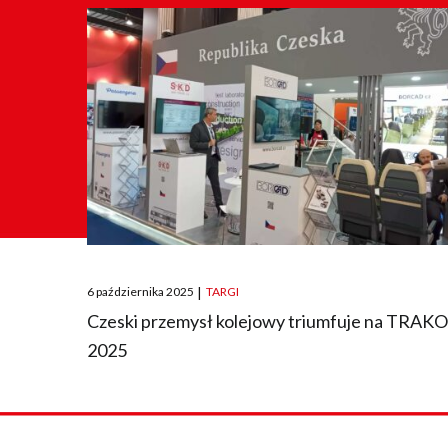
Posted
6 października 2025
|
TARGI
on
Czeski przemysł kolejowy triumfuje na TRAK
2025