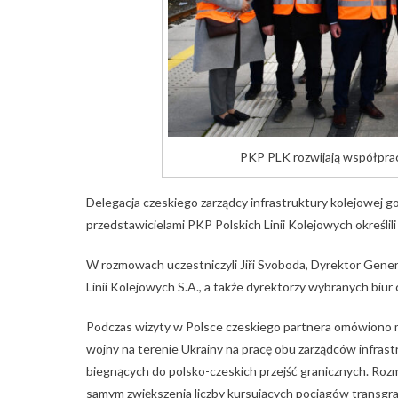
PKP PLK rozwijają współprac
Delegacja czeskiego zarządcy infrastruktury kolejowej 
przedstawicielami PKP Polskich Linii Kolejowych określil
W rozmowach uczestniczyli Jiři Svoboda, Dyrektor Gener
Linii Kolejowych S.A., a także dyrektorzy wybranych biur c
Podczas wizyty w Polsce czeskiego partnera omówiono m
wojny na terenie Ukrainy na pracę obu zarządców infrast
biegnących do polsko-czeskich przejść granicznych. Roz
samym zwiększenia liczby kursujących pociągów transgra