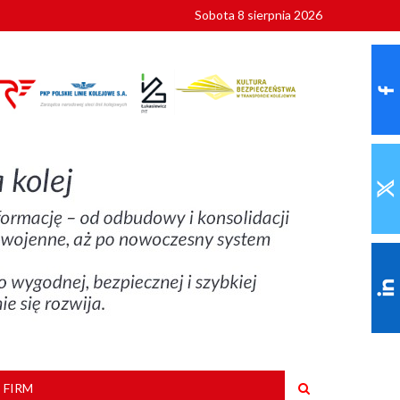
Sobota 8 sierpnia 2026
ionalnych
szkoły
 FIRM