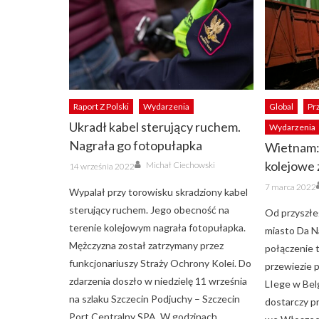
Raport Z Polski
Wydarzenia
Global
Pr
Ukradł kabel sterujący ruchem.
Wydarzenia
Nagrała go fotopułapka
Wietnam:
Author
Posted
kolejowe 
Michał Ciechowski
14 września 2022
on
Posted
7 marca 2022
Wypalał przy torowisku skradziony kabel
on
sterujący ruchem. Jego obecność na
Od przyszłe
terenie kolejowym nagrała fotopułapka.
miasto Da N
Mężczyzna został zatrzymany przez
połączenie 
funkcjonariuszy Straży Ochrony Kolei. Do
przewiezie p
zdarzenia doszło w niedzielę 11 września
LIege w Bel
na szlaku Szczecin Podjuchy – Szczecin
dostarczy p
Port Centralny SPA. W godzinach