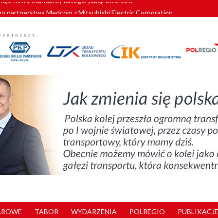
o partnerstwa Medcom z Mitsubishi Electric Corporation
tnerem „Lata na Dolnym Śląsku”. We Wrocławiu rusza weekend pełen reg
pomorskie znów szuka dostawcy nowych EZT
ach kolejowych w północnej Wielkopolsce. Łatwiejsze dojazdy do pracy i 
nuje nowe standardy kategoryzacji dworców
AROWE
TABOR
WYDARZENIA
POLREGIO
PUBLIKACJE