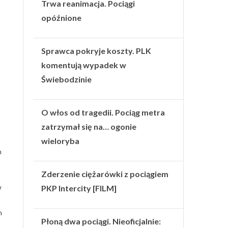
Trwa reanimacja. Pociągi
opóźnione
Sprawca pokryje koszty. PLK
komentują wypadek w
Świebodzinie
O włos od tragedii. Pociąg metra
zatrzymał się na… ogonie
wieloryba
h
Zderzenie ciężarówki z pociągiem
w
PKP Intercity [FILM]
m
Płoną dwa pociągi. Nieoficjalnie: