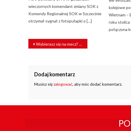
we Włoszech
wieczornych komendant zmiany SOK z
kolejowe po
Komendy Regionalnej SOK w Szczecinie
Wietnam – B
otrzymał sygnał z fotopułapki o […]
roku stolica
połączona ko
NAWIGACJA
Wybierasz się na mecz? W strefie 1. pojedziesz za darmo
WPISU
Dodaj komentarz
Musisz się
zalogować
, aby móc dodać komentarz.
PO