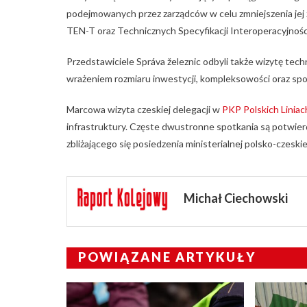
podejmowanych przez zarządców w celu zmniejszenia jej 
TEN-T oraz Technicznych Specyfikacji Interoperacyjnośc
Przedstawiciele Správa železnic odbyli także wizytę tec
wrażeniem rozmiaru inwestycji, kompleksowości oraz sposo
Marcowa wizyta czeskiej delegacji w
PKP Polskich Liniac
infrastruktury. Częste dwustronne spotkania są potwier
zbliżającego się posiedzenia ministerialnej polsko-czeski
Michał Ciechowski
POWIĄZANE ARTYKUŁY