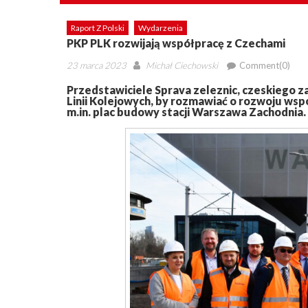
Raport Z Polski
Wydarzenia
PKP PLK rozwijają współpracę z Czechami
Posted
Author
23 marca 2023
Michał Ciechowski
Comment(0)
on
Przedstawiciele Sprava zeleznic, czeskiego za
Linii Kolejowych, by rozmawiać o rozwoju wspó
m.in. plac budowy stacji Warszawa Zachodnia.