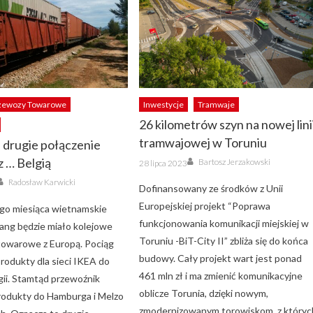
zewozy Towarowe
Inwestycje
Tramwaje
26 kilometrów szyn na nowej lini
tramwajowej w Toruniu
 drugie połączenie
Author
Posted
z … Belgią
Bartosz Jerzakowski
28 lipca 2023
on
Author
Radosław Karwicki
Dofinansowany ze środków z Unii
Europejskiej projekt “Poprawa
go miesiąca wietnamskie
funkcjonowania komunikacji miejskiej w
ang będzie miało kolejowe
Toruniu -BiT-City II” zbliża się do końca
towarowe z Europą. Pociąg
budowy. Cały projekt wart jest ponad
rodukty dla sieci IKEA do
461 mln zł i ma zmienić komunikacyjne
gii. Stamtąd przewoźnik
oblicze Torunia, dzięki nowym,
rodukty do Hamburga i Melzo
zmodernizowanym torowiskom, z któryc