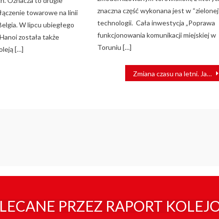
. Oznacza to drugie
znaczna część wykonana jest w “zielonej
łączenie towarowe na linii
technologii. Cała inwestycja „Poprawa
elgia. W lipcu ubiegłego
funkcjonowania komunikacji miejskiej w
 Hanoi została także
Toruniu […]
leją […]
Zmiana czasu na letni. Jak kursować będą pociągi PKP Intercity?
LECANE PRZEZ RAPORT KOLEJ