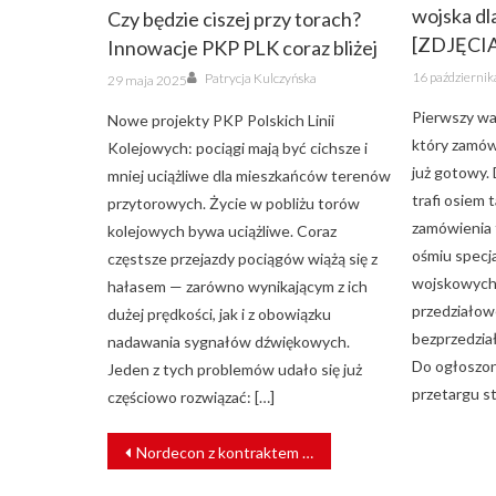
wojska dl
Czy będzie ciszej przy torach?
[ZDJĘCI
Innowacje PKP PLK coraz bliżej
Posted
Author
Posted
16 październi
Patrycja Kulczyńska
29 maja 2025
on
on
Pierwszy wa
Nowe projekty PKP Polskich Linii
który zamówi
Kolejowych: pociągi mają być cichsze i
już gotowy.
mniej uciążliwe dla mieszkańców terenów
trafi osiem
przytorowych. Życie w pobliżu torów
zamówienia 
kolejowych bywa uciążliwe. Coraz
ośmiu spec
częstsze przejazdy pociągów wiążą się z
wojskowych,
hałasem — zarówno wynikającym z ich
przedziałow
dużej prędkości, jak i z obowiązku
bezprzedział
nadawania sygnałów dźwiękowych.
Do ogłoszon
Jeden z tych problemów udało się już
przetargu st
częściowo rozwiązać: […]
NAWIGACJA
Nordecon z kontraktem na prace przy estońskim odcinku Rail Baltica
WPISU