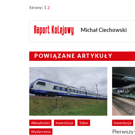
Strony:
1
2
Michał Ciechowski
POWIĄZANE ARTYKUŁY
Aktualności
Inwestycje
Tabor
Inwestycje
Pierwszy
Wydarzenia