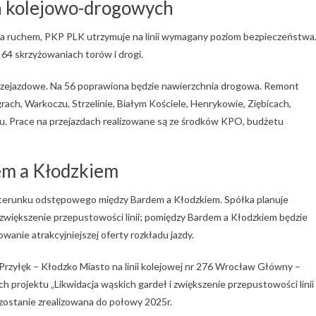
ch kolejowo-drogowych
a ruchem, PKP PLK utrzymuje na linii wymagany poziom bezpieczeństwa
4 skrzyżowaniach torów i drogi.
rzejazdowe. Na 56 poprawiona będzie nawierzchnia drogowa. Remont
ach, Warkoczu, Strzelinie, Białym Kościele, Henrykowie, Ziębicach,
u. Prace na przejazdach realizowane są ze środków KPO, budżetu
em a Kłodzkiem
terunku odstępowego między Bardem a Kłodzkiem. Spółka planuje
 zwiększenie przepustowości linii; pomiędzy Bardem a Kłodzkiem będzie
anie atrakcyjniejszej oferty rozkładu jazdy.
Przyłęk – Kłodzko Miasto na linii kolejowej nr 276 Wrocław Główny –
rojektu „Likwidacja wąskich gardeł i zwiększenie przepustowości linii
 zostanie zrealizowana do połowy 2025r.