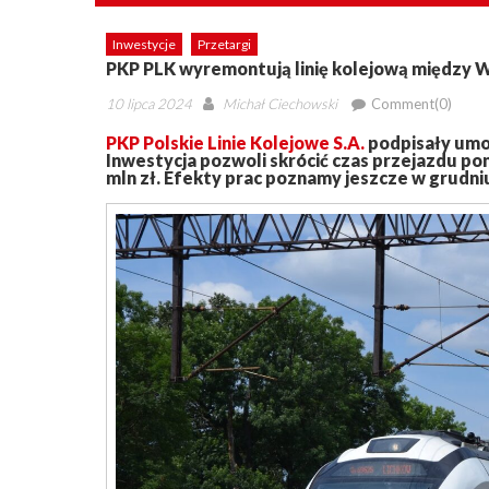
Inwestycje
Przetargi
PKP PLK wyremontują linię kolejową między 
Posted
Author
10 lipca 2024
Michał Ciechowski
Comment(0)
on
PKP Polskie Linie Kolejowe S.A.
podpisały umow
Inwestycja pozwoli skrócić czas przejazdu po
mln zł. Efekty prac poznamy jeszcze w grudniu