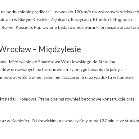
 na podniesienie prędkości – nawet do 120km/h na wybranych odcinkach
uktach w Białym Kościele, Ziębicach, Raczycach, Kłodzku i Długopolu
 Białym Kościele. Poprawione będą również warunki przejazdu przez tun
 Wrocław – Międzylesie
ocław- Międzylesie od Smardzowa Wrocławskiego do Strzelina
adów drewnianych na betonowe służy przygotowaniu do jazdy z
 mostów: w Żórawinie, Jeleninie i Szczawinie oraz wiaduktu w Ludowie
kt nad ul. Kolejową. Prace obejmą również betonowe konstrukcje oraz
oraz w Kamieńcu Ząbkowickim przeznaczyliśmy ponad 27 mln zł ze środk