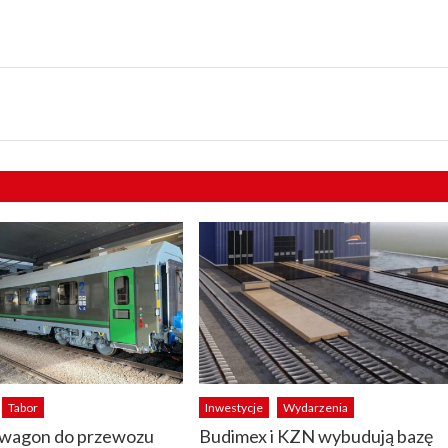
Tabor
Inwestycje
Wydarzenia
 wagon do przewozu
Budimex i KZN wybudują bazę