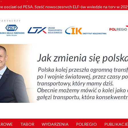
pociągi od PESA. Sześć nowoczesnych ELF-ów wyjedzie na tory w 202
c dla GySEV gotowe
 alkoholu i wjeżdżają na tory
 Przemyśla
zystkie Vectrony na 230 km/h
AROWE
TABOR
WYDARZENIA
POLREGIO
PUBLIKACJE