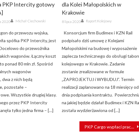
a PKP Intercity gotowy
dla Kolei Małopolskich w
A]
Krakowie
Author
Author
Posted
Michał Ciechowski
Raport Kolejowy
ka 2020
8 lipca 2020
on
gon do przewozu wojska,
Konsorcjum firm Budimex i KZN Rail
ła spółka PKP Intercity, jest
podpisało dziś umowę z Kolejami
 Docelowo do przewoźnika
Małopolskimi na budowę i wyposażenie
 takich wagonów. Łączny koszt
zaplecza technicznego do obsługi tabor
to ponad 80 mln zł. Spośród
kolejowego w Krakowie. Zadanie
jalnych wagonów
zostanie zrealizowane w formule
 dwa z nich będą
„ZAPROJEKTUJ i WYBUDUJ”. Termin
e, pozostałe –
realizacji zaplanowano na 18 miesięcy od
owe. Wszystkie drugiej klasy.
dnia podpisania kontraktu. Powierzchni
ego przez PKP Intercity
na jakiej będzie działał Budimex i KZN Ra
anęła tylko jedna firma – […]
została wydzierżawiona od […]
PKP Cargo wypłaci pracownikom czerwcowe pensje