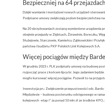
Bezpieczniej na 64 przejazda
Dzięki wymianie i montażowi nowych urządzeń sterowani
Podpisane umowy zwiększają poziom bezpieczeństwa na 6
Na 20 skrzyżowaniach zostaną wymienione urządzenia p
obejmie przejazdy w Ziębicach, Żórawinie, Boreczku, Węgr
Służejowie, Starczowie, Kamieńcu Ząbkowickim i Przyłęk
państwa i budżetu PKP Polskich Linii Kolejowych S.A.
Więcej pociągów między Bard
W grudniu 2023 r. PLK podpisały umowę na budowę pos
rozpocząć prace z końcem lipca br. Jego zadaniem będzie
mogło kursować więcej pociągów. Pozwoli to na przygotow
Inwestycja pn.: Zwiększenie przepustowości odc. Bardo 
Międzylesie – budowa posterunku odstępowego w ramach p
kolejowych -etap I” za ponad 10 mln zł ze środków KPO,