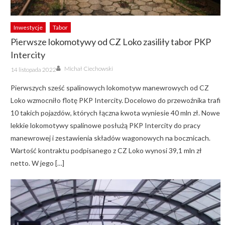
Inwestycje
Tabor
Pierwsze lokomotywy od CZ Loko zasiliły tabor PKP
Intercity
Author
Posted
Michał Ciechowski
14 listopada 2022
on
Pierwszych sześć spalinowych lokomotyw manewrowych od CZ
Loko wzmocniło flotę PKP Intercity. Docelowo do przewoźnika trafi
10 takich pojazdów, których łączna kwota wyniesie 40 mln zł. Nowe
lekkie lokomotywy spalinowe posłużą PKP Intercity do pracy
manewrowej i zestawienia składów wagonowych na bocznicach.
Wartość kontraktu podpisanego z CZ Loko wynosi 39,1 mln zł
netto. W jego […]