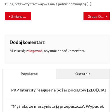
Buda, przewozy tramwajowe mają pełnić dominującą […]
NAWIGACJA
Zmiana czasu na letni. PKP SKM w Trójmieście informuje o nocnych kursach pociągów
Grupa ÖBB Rail Cargo uruchomi nowe połączenie intermodalne TransFER do Polski
WPISU
Dodaj komentarz
Musisz się
zalogować
, aby móc dodać komentarz.
Popularne
Ostatnie
PKP Intercity reaguje na pożar pociągów [ZDJĘCIA]
“Myślała, że maszynista ją przepuszcza”. Wypadek