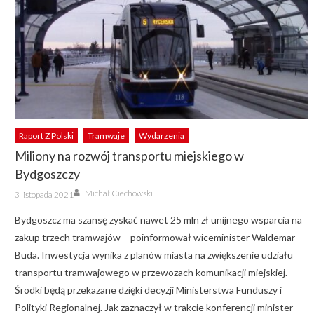
Raport Z Polski
Tramwaje
Wydarzenia
Miliony na rozwój transportu miejskiego w
Bydgoszczy
Author
Posted
Michał Ciechowski
3 listopada 2021
on
Bydgoszcz ma szansę zyskać nawet 25 mln zł unijnego wsparcia na
zakup trzech tramwajów – poinformował wiceminister Waldemar
Buda. Inwestycja wynika z planów miasta na zwiększenie udziału
transportu tramwajowego w przewozach komunikacji miejskiej.
Środki będą przekazane dzięki decyzji Ministerstwa Funduszy i
Polityki Regionalnej. Jak zaznaczył w trakcie konferencji minister