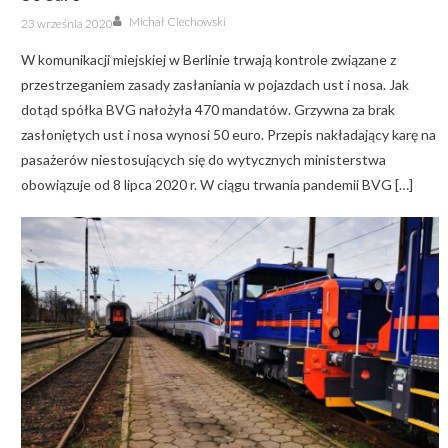
Author
Posted
Michał Ciechowski
23 września 2020
on
W komunikacji miejskiej w Berlinie trwają kontrole związane z
przestrzeganiem zasady zasłaniania w pojazdach ust i nosa. Jak
dotąd spółka BVG nałożyła 470 mandatów. Grzywna za brak
zasłoniętych ust i nosa wynosi 50 euro. Przepis nakładający karę na
pasażerów niestosujących się do wytycznych ministerstwa
obowiązuje od 8 lipca 2020 r. W ciągu trwania pandemii BVG […]