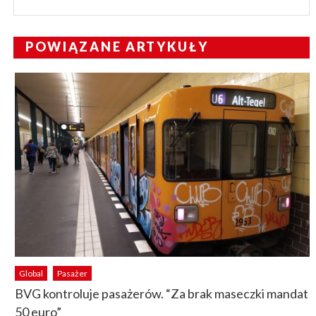
POWIĄZANE ARTYKUŁY
Global
Pasażer
BVG kontroluje pasażerów. “Za brak maseczki mandat
50 euro”