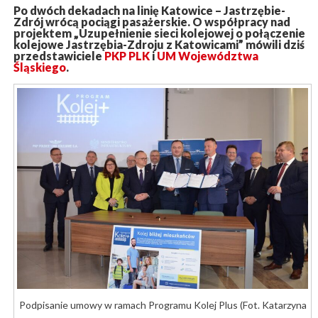
Po dwóch dekadach na linię Katowice – Jastrzębie-
Zdrój wrócą pociągi pasażerskie. O współpracy nad
projektem „Uzupełnienie sieci kolejowej o połączenie
kolejowe Jastrzębia-Zdroju z Katowicami” mówili dziś
przedstawiciele
PKP PLK
i
UM Województwa
Śląskiego
.
Podpisanie umowy w ramach Programu Kolej Plus (Fot. Katarzyna