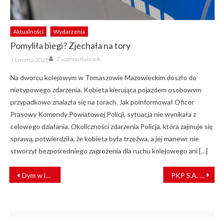
Aktualności
Wydarzenia
Pomyliła biegi? Zjechała na tory
Author
Posted
Zuzanna Rabinek
11 marca 2025
on
Na dworcu kolejowym w Tomaszowie Mazowieckim doszło do
nietypowego zdarzenia. Kobieta kierująca pojazdem osobowym
przypadkowo znalazła się na torach. Jak poinformował Oficer
Prasowy Komendy Powiatowej Policji, sytuacja nie wynikała z
celowego działania. Okoliczności zdarzenia Policja, która zajmuje się
sprawą, potwierdziła, że kobieta była trzeźwa, a jej manewr nie
stworzył bezpośredniego zagrożenia dla ruchu kolejowego ani […]
NAWIGACJA
Dym w lokomotywie. Ewakuacja pociągu pasażerskiego
PKP S.A. i Koleje Łotewskie o współpracy przy przewozie węgla
WPISU