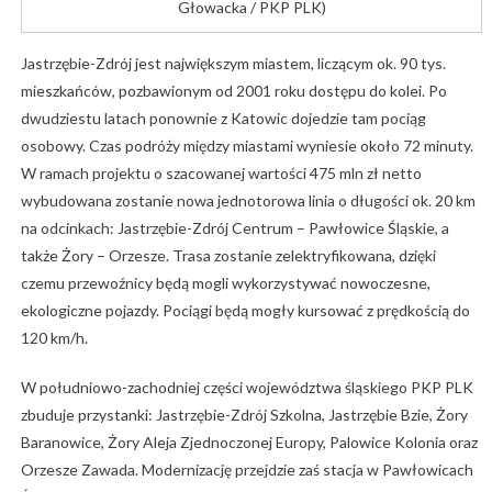
Głowacka / PKP PLK)
Jastrzębie-Zdrój jest największym miastem, liczącym ok. 90 tys.
mieszkańców, pozbawionym od 2001 roku dostępu do kolei. Po
dwudziestu latach ponownie z Katowic dojedzie tam pociąg
osobowy. Czas podróży między miastami wyniesie około 72 minuty.
W ramach projektu o szacowanej wartości 475 mln zł netto
wybudowana zostanie nowa jednotorowa linia o długości ok. 20 km
na odcinkach: Jastrzębie-Zdrój Centrum – Pawłowice Śląskie, a
także Żory – Orzesze. Trasa zostanie zelektryfikowana, dzięki
czemu przewoźnicy będą mogli wykorzystywać nowoczesne,
ekologiczne pojazdy. Pociągi będą mogły kursować z prędkością do
120 km/h.
W południowo-zachodniej części województwa śląskiego PKP PLK
zbuduje przystanki: Jastrzębie-Zdrój Szkolna, Jastrzębie Bzie, Żory
Baranowice, Żory Aleja Zjednoczonej Europy, Palowice Kolonia oraz
Orzesze Zawada. Modernizację przejdzie zaś stacja w Pawłowicach