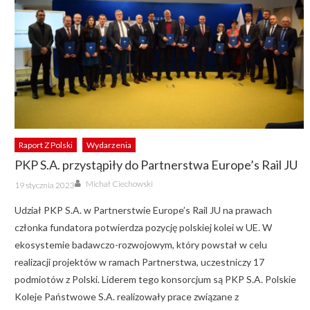
Raport Z Polski
Wydarzenia
PKP S.A. przystąpiły do Partnerstwa Europe’s Rail JU
Author
Posted
Michał Ciechowski
19 stycznia 2023
on
Udział PKP S.A. w Partnerstwie Europe’s Rail JU na prawach
członka fundatora potwierdza pozycję polskiej kolei w UE. W
ekosystemie badawczo-rozwojowym, który powstał w celu
realizacji projektów w ramach Partnerstwa, uczestniczy 17
podmiotów z Polski. Liderem tego konsorcjum są PKP S.A. Polskie
Koleje Państwowe S.A. realizowały prace związane z