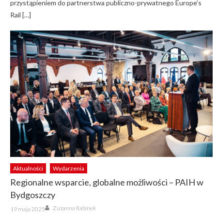
przystąpieniem do partnerstwa publiczno-prywatnego Europe’s
Rail […]
Aktualności
Wydarzenia
Regionalne wsparcie, globalne możliwości – PAIH w
Bydgoszczy
Author
Posted
Zuzanna Rabinek
19 maja 2025
on