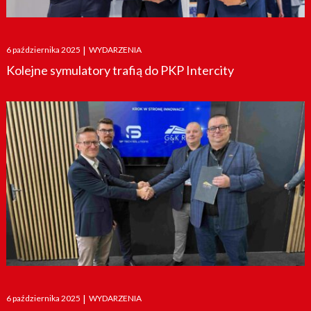
Posted
6 października 2025
|
WYDARZENIA
on
Kolejne symulatory trafią do PKP Intercity
Posted
6 października 2025
|
WYDARZENIA
on