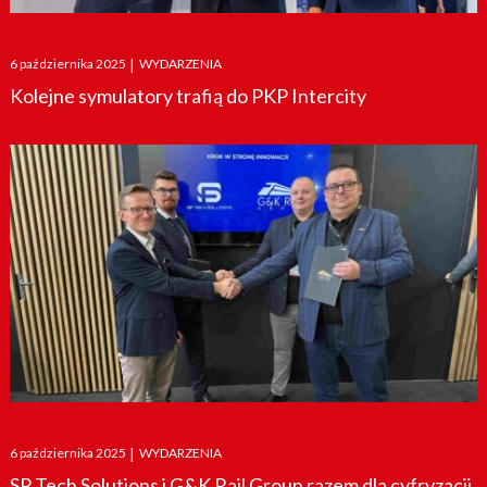
Posted
6 października 2025
|
WYDARZENIA
on
Kolejne symulatory trafią do PKP Intercity
Posted
6 października 2025
|
WYDARZENIA
on
SP Tech Solutions i G&K Rail Group razem dla cyfryzacji