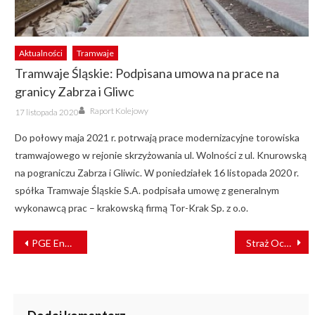
Aktualności
Tramwaje
Tramwaje Śląskie: Podpisana umowa na prace na
granicy Zabrza i Gliwc
Author
Posted
Raport Kolejowy
17 listopada 2020
on
Do połowy maja 2021 r. potrwają prace modernizacyjne torowiska
tramwajowego w rejonie skrzyżowania ul. Wolności z ul. Knurowską
na pograniczu Zabrza i Gliwic. W poniedziałek 16 listopada 2020 r.
spółka Tramwaje Śląskie S.A. podpisała umowę z generalnym
wykonawcą prac – krakowską firmą Tor-Krak Sp. z o.o.
NAWIGACJA
PGE Energetyka Kolejowa przewodzi inicjatywie bezpieczeństwa pracy na kolei
Straż Ochrony Kolei wspiera Straż Graniczną
WPISU