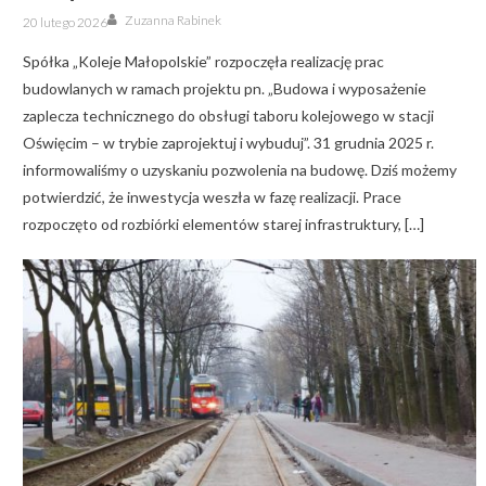
Author
Posted
Zuzanna Rabinek
20 lutego 2026
on
Spółka „Koleje Małopolskie” rozpoczęła realizację prac
budowlanych w ramach projektu pn. „Budowa i wyposażenie
zaplecza technicznego do obsługi taboru kolejowego w stacji
Oświęcim – w trybie zaprojektuj i wybuduj”. 31 grudnia 2025 r.
informowaliśmy o uzyskaniu pozwolenia na budowę. Dziś możemy
potwierdzić, że inwestycja weszła w fazę realizacji. Prace
rozpoczęto od rozbiórki elementów starej infrastruktury, […]