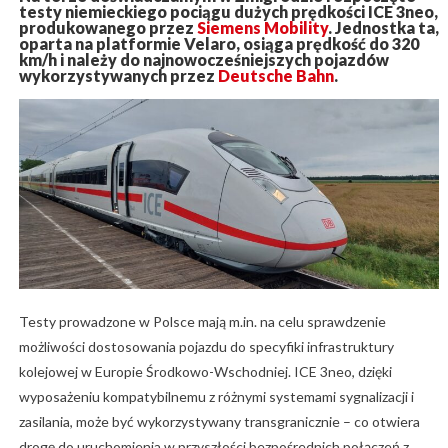
testy niemieckiego pociągu dużych prędkości ICE 3neo,
produkowanego przez
Siemens Mobility
. Jednostka ta,
oparta na platformie Velaro, osiąga prędkość do 320
km/h i należy do najnowocześniejszych pojazdów
wykorzystywanych przez
Deutsche Bahn
.
Testy prowadzone w Polsce mają m.in. na celu sprawdzenie
możliwości dostosowania pojazdu do specyfiki infrastruktury
kolejowej w Europie Środkowo-Wschodniej. ICE 3neo, dzięki
wyposażeniu kompatybilnemu z różnymi systemami sygnalizacji i
zasilania, może być wykorzystywany transgranicznie – co otwiera
drogę do uruchomienia w przyszłości bezpośrednich połączeń z