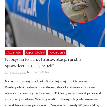
Aktualności
Raport Z Polski
Wydarzenia
Naboje na torach: „To prowokacja i próba
sprawdzenia reakcji służb”
Author
Posted
Zuzanna Rabinek
21 listopada 2025
on
Na remontowanym odcinku linii kolejowej pod Ostrowem
Wielkopolskim odnaleziono ślepe naboje karabinowe. Sprawę
ujawnili pracownicy techniczni PKP, którzy natychmiast przekazali
informację służbom. Według wielkopolskiej policji zdarzenie ma
charakter celowej prowokacji. Rzecznik Komendy Wojewódzkiej